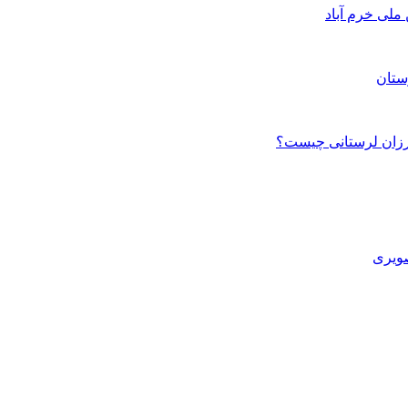
ستان
صویری