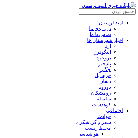
امید لرستان
درباره‌ی ما
تماس با ما
اخبار شهرستان ها
ازنا
الیگودرز
بروجرد
پلدختر
چگنی
خرم آباد
دلفان
دورود
رومشکان
سلسله
کوهدشت
اجتماعی
حوادث
سفر و گردشگری
محیط زیست
هواشناسی