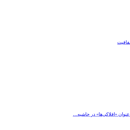
شفافیت
 عنوان «افلاکی‌ها» در حاشیه…