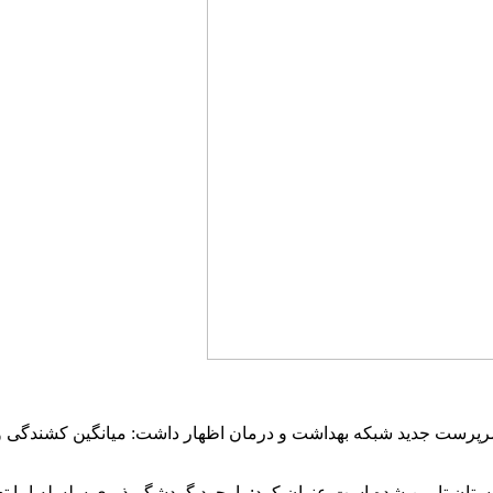
 درمان بیماران کووید ۱۹ به اندازه کافی درلرستان تامین شده است عنوان کرد: باوجود گردش