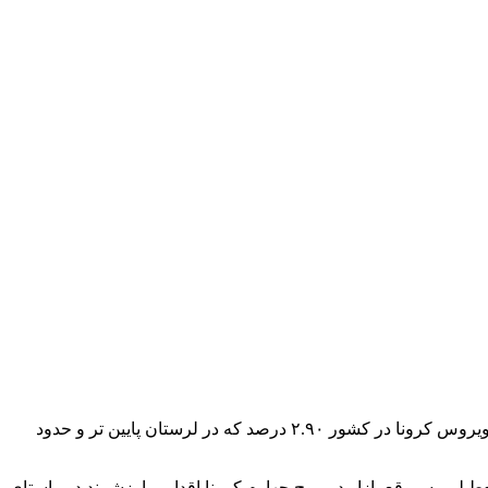
، علی فرهادی روز سه‌شنبه در آیین معارفه سرپرست جدید شبکه بهداشت و درمان اظهار داشت: میانگین کشندگی ویروس کرونا در کشور ۲.۹۰ درصد که در لرستان پایین تر و حدود
گرپذیری سلسله اما تعطیلی به موقع بازار در موج چهارم کرونا اقدامی ارزشمند در راستای