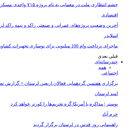
چشم انتظاری ملت در معمایی به نام پروژه ۷۱۵ واحدی مسکن ملی خرم آباد
اقتصادی
آخرین وضعیت پروژه‌های عمرانی و صنعتی راکد و نیمه راکد لر
اسلایدر
ماجرای پرداخت وام 100 میلیونی برای نوسازی تجهیزات کشاورزان لرستانی چیست؟
قبلی
بعدی
چندرسانه‌ای
همه
اجتماعی
برگزاری هفتمین گردهمایی فعالان اربعین لرستان + گزارش ت
امید لرستان
پوستر | مذاکره با آمریکا گره تحریم‌ها را کورتر خواهد کرد
خرم آباد
راهپیمایی روز قدس در لرستان برگزار گردید