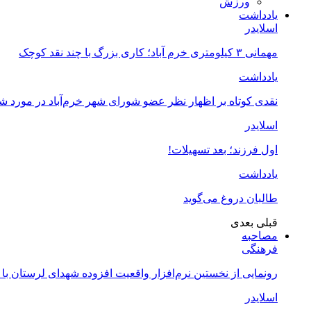
ورزش
یادداشت
اسلایدر
مهمانی ۳ کیلومتری خرم آباد؛ کاری بزرگ با چند نقد کوچک
یادداشت
نقدی کوتاه بر اظهار نظر عضو شورای شهر خرم‌آباد در مورد 
اسلایدر
اول فرزند؛ بعد تسهیلات!
یادداشت
طالبان دروغ می‌گوید
قبلی
بعدی
مصاحبه
فرهنگی
رونمایی از نخستین نرم‌افزار واقعیت افزوده شهدای لرستان با
اسلایدر