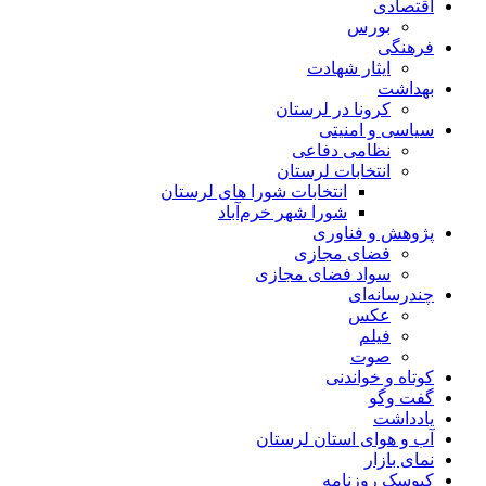
اقتصادی
بورس
فرهنگی
ایثار شهادت
بهداشت
کرونا در لرستان
سیاسی و امنیتی
نظامی دفاعی
انتخابات لرستان
انتخابات شورا های لرستان
شورا شهر خرم‌آباد
پژوهش و فناوری
فضای مجازی
سواد فضای مجازی
چندرسانه‌ای
عكس
فیلم
صوت
کوتاه و خواندنی
گفت وگو
یادداشت
آب و هوای استان لرستان
نمای بازار
کیوسک روزنامه