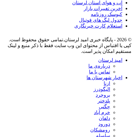
آب و هوای استان لرستان
آخرین تغییرات بازار
کیوسک روزنامه
جدول لیگ های فوتبال
استعلام کارت خبرنگاری
© 2026 - پایگاه خبری اميد لرستان.تمامی حقوق محفوظ است.
کپی یا اقتباس از محتوای این وب سایت فقط با ذکر منبع و لینک
مستقیم امکان پذیر است.
امید لرستان
درباره‌ی ما
تماس با ما
اخبار شهرستان ها
ازنا
الیگودرز
بروجرد
پلدختر
چگنی
خرم آباد
دلفان
دورود
رومشکان
سلسله