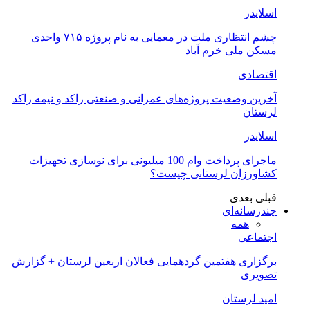
اسلایدر
چشم انتظاری ملت در معمایی به نام پروژه ۷۱۵ واحدی
مسکن ملی خرم آباد
اقتصادی
آخرین وضعیت پروژه‌های عمرانی و صنعتی راکد و نیمه راکد
لرستان
اسلایدر
ماجرای پرداخت وام 100 میلیونی برای نوسازی تجهیزات
کشاورزان لرستانی چیست؟
قبلی
بعدی
چندرسانه‌ای
همه
اجتماعی
برگزاری هفتمین گردهمایی فعالان اربعین لرستان + گزارش
تصویری
امید لرستان