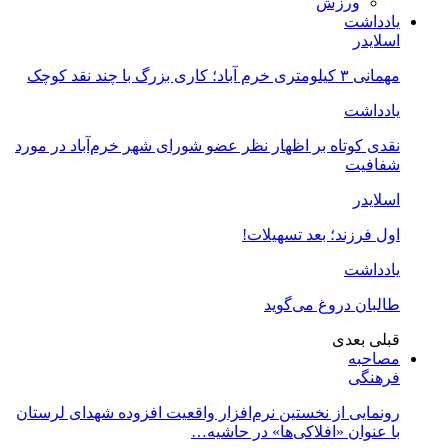
ورزش
یادداشت
اسلایدر
مهمانی ۳ کیلومتری خرم آباد؛ کاری بزرگ با چند نقد کوچک
یادداشت
نقدی کوتاه بر اظهار نظر عضو شورای شهر خرم‌آباد در مورد
شفافیت
اسلایدر
اول فرزند؛ بعد تسهیلات!
یادداشت
طالبان دروغ می‌گوید
قبلی
بعدی
مصاحبه
فرهنگی
رونمایی از نخستین نرم‌افزار واقعیت افزوده شهدای لرستان
با عنوان «افلاکی‌ها» در حاشیه…