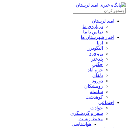
امید لرستان
درباره‌ی ما
تماس با ما
اخبار شهرستان ها
ازنا
الیگودرز
بروجرد
پلدختر
چگنی
خرم آباد
دلفان
دورود
رومشکان
سلسله
کوهدشت
اجتماعی
حوادث
سفر و گردشگری
محیط زیست
هواشناسی