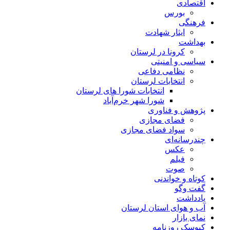
اقتصادی
بورس
فرهنگی
ایثار شهادت
بهداشت
کرونا در لرستان
سیاسی و امنیتی
نظامی دفاعی
انتخابات لرستان
انتخابات شورا های لرستان
شورا شهر خرم‌آباد
پژوهش و فناوری
فضای مجازی
سواد فضای مجازی
چندرسانه‌ای
عكس
فیلم
صوت
کوتاه و خواندنی
گفت وگو
یادداشت
آب و هوای استان لرستان
نمای بازار
کیوسک روزنامه