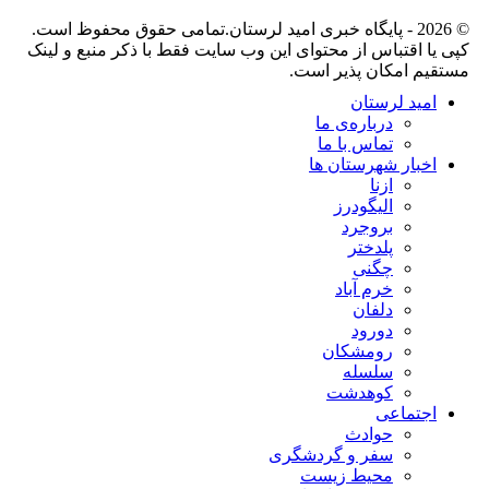
© 2026 - پایگاه خبری اميد لرستان.تمامی حقوق محفوظ است.
کپی یا اقتباس از محتوای این وب سایت فقط با ذکر منبع و لینک
مستقیم امکان پذیر است.
امید لرستان
درباره‌ی ما
تماس با ما
اخبار شهرستان ها
ازنا
الیگودرز
بروجرد
پلدختر
چگنی
خرم آباد
دلفان
دورود
رومشکان
سلسله
کوهدشت
اجتماعی
حوادث
سفر و گردشگری
محیط زیست