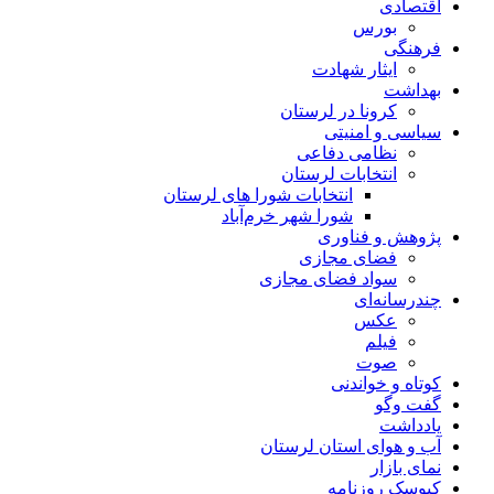
اقتصادی
بورس
فرهنگی
ایثار شهادت
بهداشت
کرونا در لرستان
سیاسی و امنیتی
نظامی دفاعی
انتخابات لرستان
انتخابات شورا های لرستان
شورا شهر خرم‌آباد
پژوهش و فناوری
فضای مجازی
سواد فضای مجازی
چندرسانه‌ای
عكس
فیلم
صوت
کوتاه و خواندنی
گفت وگو
یادداشت
آب و هوای استان لرستان
نمای بازار
کیوسک روزنامه