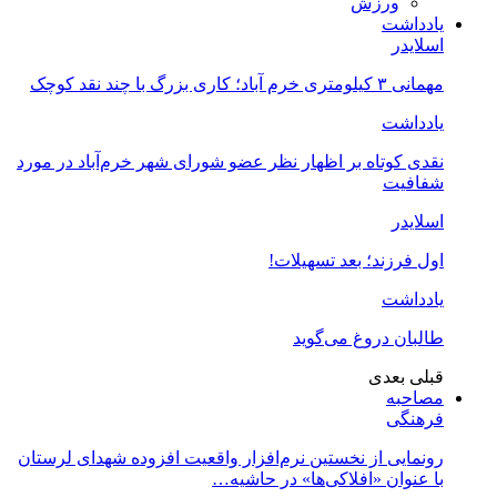
ورزش
یادداشت
اسلایدر
مهمانی ۳ کیلومتری خرم آباد؛ کاری بزرگ با چند نقد کوچک
یادداشت
نقدی کوتاه بر اظهار نظر عضو شورای شهر خرم‌آباد در مورد
شفافیت
اسلایدر
اول فرزند؛ بعد تسهیلات!
یادداشت
طالبان دروغ می‌گوید
قبلی
بعدی
مصاحبه
فرهنگی
رونمایی از نخستین نرم‌افزار واقعیت افزوده شهدای لرستان
با عنوان «افلاکی‌ها» در حاشیه…