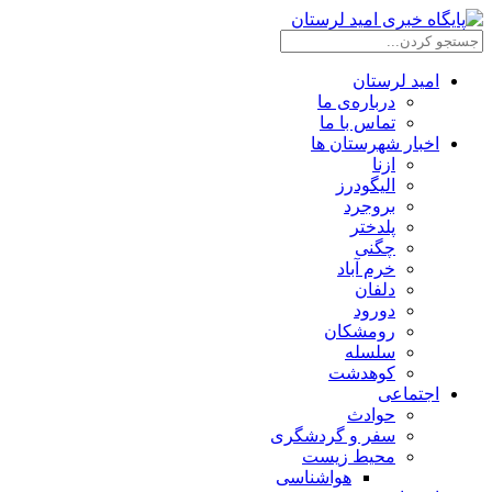
امید لرستان
درباره‌ی ما
تماس با ما
اخبار شهرستان ها
ازنا
الیگودرز
بروجرد
پلدختر
چگنی
خرم آباد
دلفان
دورود
رومشکان
سلسله
کوهدشت
اجتماعی
حوادث
سفر و گردشگری
محیط زیست
هواشناسی