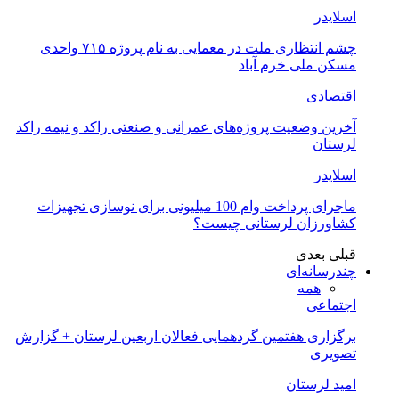
اسلایدر
چشم انتظاری ملت در معمایی به نام پروژه ۷۱۵ واحدی
مسکن ملی خرم آباد
اقتصادی
آخرین وضعیت پروژه‌های عمرانی و صنعتی راکد و نیمه راکد
لرستان
اسلایدر
ماجرای پرداخت وام 100 میلیونی برای نوسازی تجهیزات
کشاورزان لرستانی چیست؟
قبلی
بعدی
چندرسانه‌ای
همه
اجتماعی
برگزاری هفتمین گردهمایی فعالان اربعین لرستان + گزارش
تصویری
امید لرستان