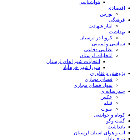
هواشناسی
اقتصادی
بورس
فرهنگی
ایثار شهادت
بهداشت
کرونا در لرستان
سیاسی و امنیتی
نظامی دفاعی
انتخابات لرستان
انتخابات شورا های لرستان
شورا شهر خرم‌آباد
پژوهش و فناوری
فضای مجازی
سواد فضای مجازی
چندرسانه‌ای
عكس
فیلم
صوت
کوتاه و خواندنی
گفت وگو
یادداشت
آب و هوای استان لرستان
نمای بازار