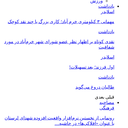
ورزش
یادداشت
اسلایدر
مهمانی ۳ کیلومتری خرم آباد؛ کاری بزرگ با چند نقد کوچک
یادداشت
نقدی کوتاه بر اظهار نظر عضو شورای شهر خرم‌آباد در مورد
شفافیت
اسلایدر
اول فرزند؛ بعد تسهیلات!
یادداشت
طالبان دروغ می‌گوید
قبلی
بعدی
مصاحبه
فرهنگی
رونمایی از نخستین نرم‌افزار واقعیت افزوده شهدای لرستان
با عنوان «افلاکی‌ها» در حاشیه…