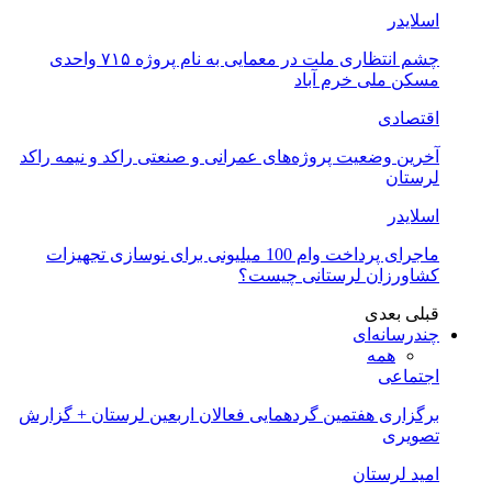
اسلایدر
چشم انتظاری ملت در معمایی به نام پروژه ۷۱۵ واحدی
مسکن ملی خرم آباد
اقتصادی
آخرین وضعیت پروژه‌های عمرانی و صنعتی راکد و نیمه راکد
لرستان
اسلایدر
ماجرای پرداخت وام 100 میلیونی برای نوسازی تجهیزات
کشاورزان لرستانی چیست؟
قبلی
بعدی
چندرسانه‌ای
همه
اجتماعی
برگزاری هفتمین گردهمایی فعالان اربعین لرستان + گزارش
تصویری
امید لرستان