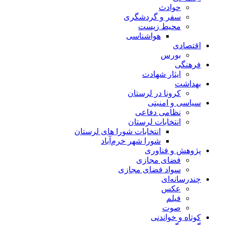
حوادث
سفر و گردشگری
محیط زیست
هواشناسی
اقتصادی
بورس
فرهنگی
ایثار شهادت
بهداشت
کرونا در لرستان
سیاسی و امنیتی
نظامی دفاعی
انتخابات لرستان
انتخابات شورا های لرستان
شورا شهر خرم‌آباد
پژوهش و فناوری
فضای مجازی
سواد فضای مجازی
چندرسانه‌ای
عكس
فیلم
صوت
کوتاه و خواندنی