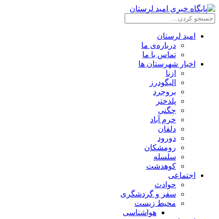
امید لرستان
درباره‌ی ما
تماس با ما
اخبار شهرستان ها
ازنا
الیگودرز
بروجرد
پلدختر
چگنی
خرم آباد
دلفان
دورود
رومشکان
سلسله
کوهدشت
اجتماعی
حوادث
سفر و گردشگری
محیط زیست
هواشناسی