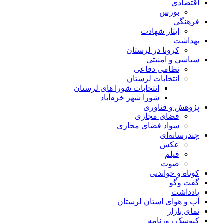
اقتصادی
بورس
فرهنگی
ایثار شهادت
بهداشت
کرونا در لرستان
سیاسی و امنیتی
نظامی دفاعی
انتخابات لرستان
انتخابات شورا های لرستان
شورا شهر خرم‌آباد
پژوهش و فناوری
فضای مجازی
سواد فضای مجازی
چندرسانه‌ای
عكس
فیلم
صوت
کوتاه و خواندنی
گفت وگو
یادداشت
آب و هوای استان لرستان
نمای بازار
کیوسک روزنامه