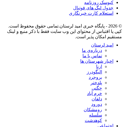
کیوسک روزنامه
جدول لیگ های فوتبال
استعلام کارت خبرنگاری
© 2026 - پایگاه خبری اميد لرستان.تمامی حقوق محفوظ است.
کپی یا اقتباس از محتوای این وب سایت فقط با ذکر منبع و لینک
مستقیم امکان پذیر است.
امید لرستان
درباره‌ی ما
تماس با ما
اخبار شهرستان ها
ازنا
الیگودرز
بروجرد
پلدختر
چگنی
خرم آباد
دلفان
دورود
رومشکان
سلسله
کوهدشت
اجتماعی