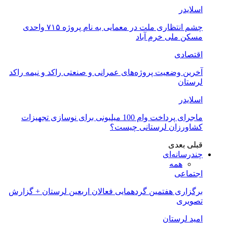
اسلایدر
چشم انتظاری ملت در معمایی به نام پروژه ۷۱۵ واحدی
مسکن ملی خرم آباد
اقتصادی
آخرین وضعیت پروژه‌های عمرانی و صنعتی راکد و نیمه راکد
لرستان
اسلایدر
ماجرای پرداخت وام 100 میلیونی برای نوسازی تجهیزات
کشاورزان لرستانی چیست؟
قبلی
بعدی
چندرسانه‌ای
همه
اجتماعی
برگزاری هفتمین گردهمایی فعالان اربعین لرستان + گزارش
تصویری
امید لرستان