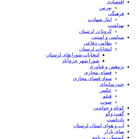
اقتصادی
بورس
فرهنگی
ایثار شهادت
بهداشت
کرونا در لرستان
سیاسی و امنیتی
نظامی دفاعی
انتخابات لرستان
انتخابات شورا های لرستان
شورا شهر خرم‌آباد
پژوهش و فناوری
فضای مجازی
سواد فضای مجازی
چندرسانه‌ای
عكس
فیلم
صوت
کوتاه و خواندنی
گفت وگو
یادداشت
آب و هوای استان لرستان
نمای بازار
کیوسک روزنامه