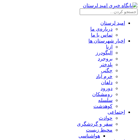
امید لرستان
درباره‌ی ما
تماس با ما
اخبار شهرستان ها
ازنا
الیگودرز
بروجرد
پلدختر
چگنی
خرم آباد
دلفان
دورود
رومشکان
سلسله
کوهدشت
اجتماعی
حوادث
سفر و گردشگری
محیط زیست
هواشناسی