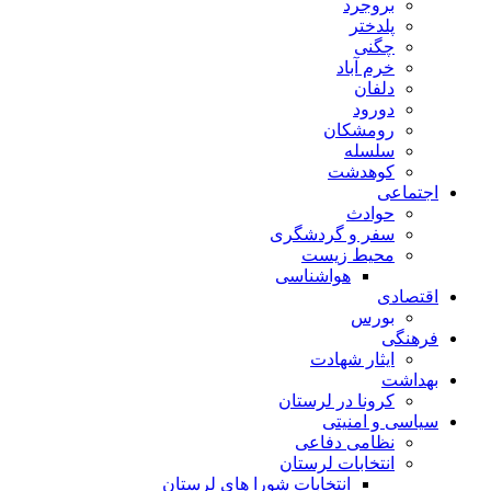
بروجرد
پلدختر
چگنی
خرم آباد
دلفان
دورود
رومشکان
سلسله
کوهدشت
اجتماعی
حوادث
سفر و گردشگری
محیط زیست
هواشناسی
اقتصادی
بورس
فرهنگی
ایثار شهادت
بهداشت
کرونا در لرستان
سیاسی و امنیتی
نظامی دفاعی
انتخابات لرستان
انتخابات شورا های لرستان