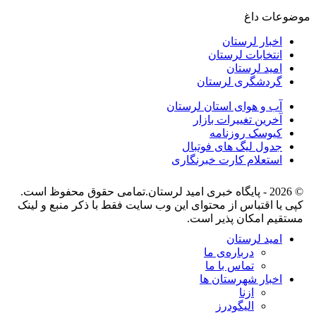
موضوعات داغ
اخبار لرستان
انتخابات لرستان
امید لرستان
گردشگری لرستان
آب و هوای استان لرستان
آخرین تغییرات بازار
کیوسک روزنامه
جدول لیگ های فوتبال
استعلام کارت خبرنگاری
© 2026 - پایگاه خبری اميد لرستان.تمامی حقوق محفوظ است.
کپی یا اقتباس از محتوای این وب سایت فقط با ذکر منبع و لینک
مستقیم امکان پذیر است.
امید لرستان
درباره‌ی ما
تماس با ما
اخبار شهرستان ها
ازنا
الیگودرز