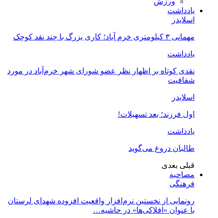
ورزش
یادداشت
اسلایدر
مهمانی ۳ کیلومتری خرم آباد؛ کاری بزرگ با چند نقد کوچک
یادداشت
نقدی کوتاه بر اظهار نظر عضو شورای شهر خرم‌آباد در مورد
شفافیت
اسلایدر
اول فرزند؛ بعد تسهیلات!
یادداشت
طالبان دروغ می‌گوید
قبلی
بعدی
مصاحبه
فرهنگی
رونمایی از نخستین نرم‌افزار واقعیت افزوده شهدای لرستان
با عنوان «افلاکی‌ها» در حاشیه…