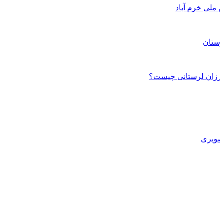
ستان
صویری