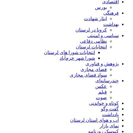
اقتصادی
بورس
فرهنگی
ایثار شهادت
بهداشت
کرونا در لرستان
سیاسی و امنیتی
نظامی دفاعی
انتخابات لرستان
انتخابات شورا های لرستان
شورا شهر خرم‌آباد
پژوهش و فناوری
فضای مجازی
سواد فضای مجازی
چندرسانه‌ای
عكس
فیلم
صوت
کوتاه و خواندنی
گفت وگو
یادداشت
آب و هوای استان لرستان
نمای بازار
کیوسک روزنامه