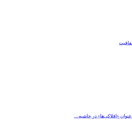
شفافیت
 عنوان «افلاکی‌ها» در حاشیه…