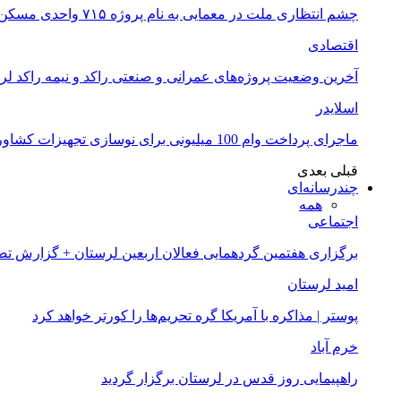
چشم انتظاری ملت در معمایی به نام پروژه ۷۱۵ واحدی مسکن ملی خرم آباد
اقتصادی
آخرین وضعیت پروژه‌های عمرانی و صنعتی راکد و نیمه راکد لر
اسلایدر
ماجرای پرداخت وام 100 میلیونی برای نوسازی تجهیزات کشاورزان لرستانی چیست؟
قبلی
بعدی
چندرسانه‌ای
همه
اجتماعی
برگزاری هفتمین گردهمایی فعالان اربعین لرستان + گزارش ت
امید لرستان
پوستر | مذاکره با آمریکا گره تحریم‌ها را کورتر خواهد کرد
خرم آباد
راهپیمایی روز قدس در لرستان برگزار گردید