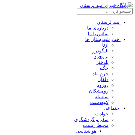
امید لرستان
درباره‌ی ما
تماس با ما
اخبار شهرستان ها
ازنا
الیگودرز
بروجرد
پلدختر
چگنی
خرم آباد
دلفان
دورود
رومشکان
سلسله
کوهدشت
اجتماعی
حوادث
سفر و گردشگری
محیط زیست
هواشناسی