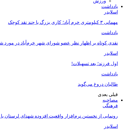
ورزش
یادداشت
اسلایدر
مهمانی ۳ کیلومتری خرم آباد؛ کاری بزرگ با چند نقد کوچک
یادداشت
نقدی کوتاه بر اظهار نظر عضو شورای شهر خرم‌آباد در مورد 
اسلایدر
اول فرزند؛ بعد تسهیلات!
یادداشت
طالبان دروغ می‌گوید
قبلی
بعدی
مصاحبه
فرهنگی
رونمایی از نخستین نرم‌افزار واقعیت افزوده شهدای لرستان با
اسلایدر