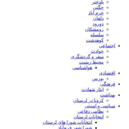
پلدختر
چگنی
خرم آباد
دلفان
دورود
رومشکان
سلسله
کوهدشت
اجتماعی
حوادث
سفر و گردشگری
محیط زیست
هواشناسی
اقتصادی
بورس
فرهنگی
ایثار شهادت
بهداشت
کرونا در لرستان
سیاسی و امنیتی
نظامی دفاعی
انتخابات لرستان
انتخابات شورا های لرستان
شورا شهر خرم‌آباد