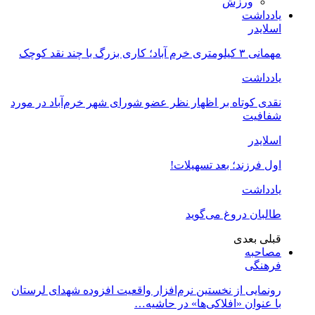
ورزش
یادداشت
اسلایدر
مهمانی ۳ کیلومتری خرم آباد؛ کاری بزرگ با چند نقد کوچک
یادداشت
نقدی کوتاه بر اظهار نظر عضو شورای شهر خرم‌آباد در مورد
شفافیت
اسلایدر
اول فرزند؛ بعد تسهیلات!
یادداشت
طالبان دروغ می‌گوید
قبلی
بعدی
مصاحبه
فرهنگی
رونمایی از نخستین نرم‌افزار واقعیت افزوده شهدای لرستان
با عنوان «افلاکی‌ها» در حاشیه…