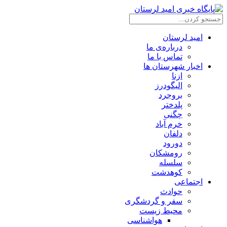
امید لرستان
درباره‌ی ما
تماس با ما
اخبار شهرستان ها
ازنا
الیگودرز
بروجرد
پلدختر
چگنی
خرم آباد
دلفان
دورود
رومشکان
سلسله
کوهدشت
اجتماعی
حوادث
سفر و گردشگری
محیط زیست
هواشناسی