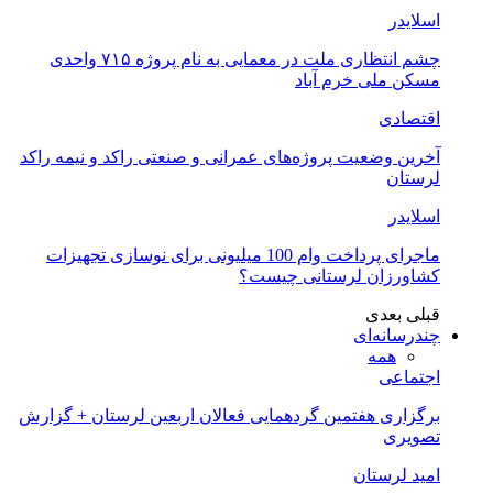
اسلایدر
چشم انتظاری ملت در معمایی به نام پروژه ۷۱۵ واحدی
مسکن ملی خرم آباد
اقتصادی
آخرین وضعیت پروژه‌های عمرانی و صنعتی راکد و نیمه راکد
لرستان
اسلایدر
ماجرای پرداخت وام 100 میلیونی برای نوسازی تجهیزات
کشاورزان لرستانی چیست؟
قبلی
بعدی
چندرسانه‌ای
همه
اجتماعی
برگزاری هفتمین گردهمایی فعالان اربعین لرستان + گزارش
تصویری
امید لرستان