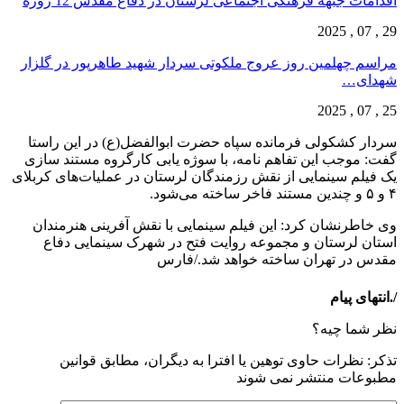
اقدامات جبهه فرهنگی اجتماعی لرستان در دفاع مقدس 12 روزه
29 , 07 , 2025
مراسم چهلمین روز عروج ملکوتی سردار شهید طاهرپور در گلزار
شهدای…
25 , 07 , 2025
سردار کشکولی فرمانده سپاه حضرت ابوالفضل(ع) در این راستا
گفت: موجب این تفاهم نامه، با سوژه یابی کارگروه مستند سازی
یک فیلم سینمایی از نقش رزمندگان لرستان در عملیات‌های کربلای
۴ و ۵ و چندین مستند فاخر ساخته می‌شود.
وی خاطرنشان کرد: این فیلم سینمایی با نقش آفرینی هنرمندان
استان لرستان و مجموعه روایت فتح در شهرک سینمایی دفاع
مقدس در تهران ساخته خواهد شد./فارس
/.انتهای پیام
نظر شما چیه؟
تذكر: نظرات حاوی توهين يا افترا به ديگران، مطابق قوانين
مطبوعات منتشر نمی شوند