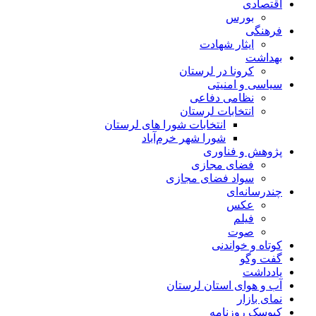
اقتصادی
بورس
فرهنگی
ایثار شهادت
بهداشت
کرونا در لرستان
سیاسی و امنیتی
نظامی دفاعی
انتخابات لرستان
انتخابات شورا های لرستان
شورا شهر خرم‌آباد
پژوهش و فناوری
فضای مجازی
سواد فضای مجازی
چندرسانه‌ای
عكس
فیلم
صوت
کوتاه و خواندنی
گفت وگو
یادداشت
آب و هوای استان لرستان
نمای بازار
کیوسک روزنامه