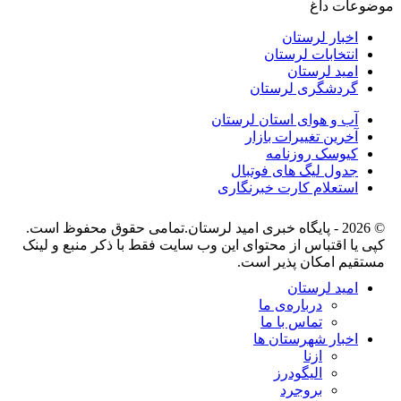
موضوعات داغ
اخبار لرستان
انتخابات لرستان
امید لرستان
گردشگری لرستان
آب و هوای استان لرستان
آخرین تغییرات بازار
کیوسک روزنامه
جدول لیگ های فوتبال
استعلام کارت خبرنگاری
© 2026 - پایگاه خبری اميد لرستان.تمامی حقوق محفوظ است.
کپی یا اقتباس از محتوای این وب سایت فقط با ذکر منبع و لینک
مستقیم امکان پذیر است.
امید لرستان
درباره‌ی ما
تماس با ما
اخبار شهرستان ها
ازنا
الیگودرز
بروجرد