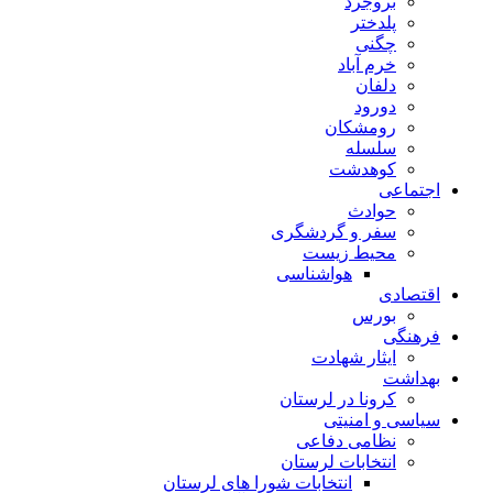
بروجرد
پلدختر
چگنی
خرم آباد
دلفان
دورود
رومشکان
سلسله
کوهدشت
اجتماعی
حوادث
سفر و گردشگری
محیط زیست
هواشناسی
اقتصادی
بورس
فرهنگی
ایثار شهادت
بهداشت
کرونا در لرستان
سیاسی و امنیتی
نظامی دفاعی
انتخابات لرستان
انتخابات شورا های لرستان