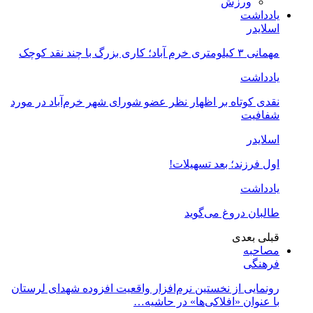
ورزش
یادداشت
اسلایدر
مهمانی ۳ کیلومتری خرم آباد؛ کاری بزرگ با چند نقد کوچک
یادداشت
نقدی کوتاه بر اظهار نظر عضو شورای شهر خرم‌آباد در مورد
شفافیت
اسلایدر
اول فرزند؛ بعد تسهیلات!
یادداشت
طالبان دروغ می‌گوید
قبلی
بعدی
مصاحبه
فرهنگی
رونمایی از نخستین نرم‌افزار واقعیت افزوده شهدای لرستان
با عنوان «افلاکی‌ها» در حاشیه…