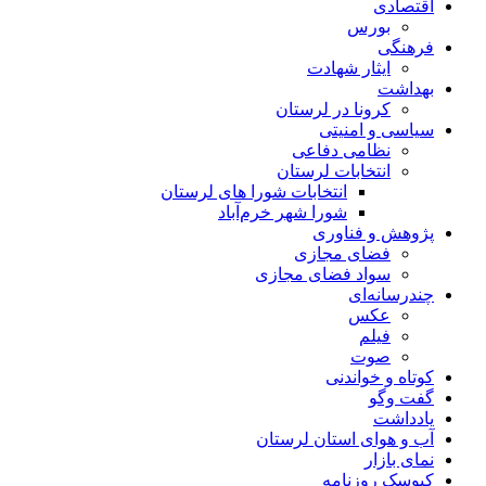
اقتصادی
بورس
فرهنگی
ایثار شهادت
بهداشت
کرونا در لرستان
سیاسی و امنیتی
نظامی دفاعی
انتخابات لرستان
انتخابات شورا های لرستان
شورا شهر خرم‌آباد
پژوهش و فناوری
فضای مجازی
سواد فضای مجازی
چندرسانه‌ای
عكس
فیلم
صوت
کوتاه و خواندنی
گفت وگو
یادداشت
آب و هوای استان لرستان
نمای بازار
کیوسک روزنامه