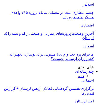
اسلایدر
چشم انتظاری ملت در معمایی به نام پروژه ۷۱۵ واحدی
مسکن ملی خرم آباد
اقتصادی
آخرین وضعیت پروژه‌های عمرانی و صنعتی راکد و نیمه راکد
لرستان
اسلایدر
ماجرای پرداخت وام 100 میلیونی برای نوسازی تجهیزات
کشاورزان لرستانی چیست؟
قبلی
بعدی
چندرسانه‌ای
همه
اجتماعی
برگزاری هفتمین گردهمایی فعالان اربعین لرستان + گزارش
تصویری
امید لرستان