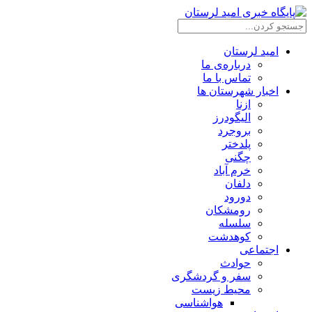
امید لرستان
درباره‌ی ما
تماس با ما
اخبار شهرستان ها
ازنا
الیگودرز
بروجرد
پلدختر
چگنی
خرم آباد
دلفان
دورود
رومشکان
سلسله
کوهدشت
اجتماعی
حوادث
سفر و گردشگری
محیط زیست
هواشناسی