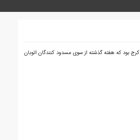
»، متولد سال ۱۳۷۴ در کوهدشت لرستان و از بسیجیان حوزه ۴۱۷ شهدای کمالشهر کرج بود که هفته گذشته از سوی مسدود کنندگان اتوبان