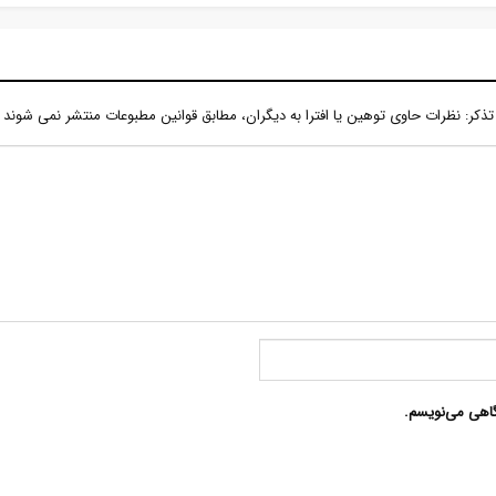
تذكر: نظرات حاوی توهين يا افترا به ديگران، مطابق قوانين مطبوعات منتشر نمی شوند
گاهی می‌نویسم.