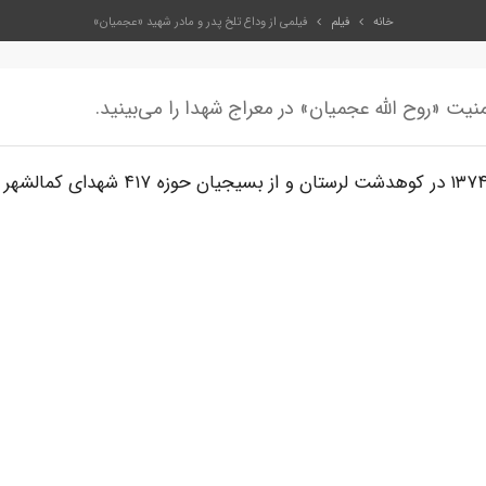
خانه
فیلم
فیلمی از وداع تلخ پدر و مادر شهید «عجمیان»
منیت «روح الله عجمیان» در معراج شهدا را می‌بینید.
شهید مدافع امنیت سید «روح‌الله عجمیان