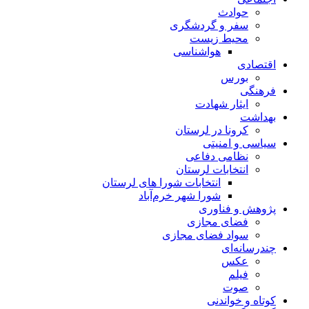
حوادث
سفر و گردشگری
محیط زیست
هواشناسی
اقتصادی
بورس
فرهنگی
ایثار شهادت
بهداشت
کرونا در لرستان
سیاسی و امنیتی
نظامی دفاعی
انتخابات لرستان
انتخابات شورا های لرستان
شورا شهر خرم‌آباد
پژوهش و فناوری
فضای مجازی
سواد فضای مجازی
چندرسانه‌ای
عكس
فیلم
صوت
کوتاه و خواندنی