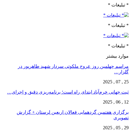
بلیغات *
بلیغات *
بلیغات *
رد بیشتر
سم چهلمین روز عروج ملکوتی سردار شهید طاهرپور در
زار…
 جهانی خرم‌‌آباد ابتدای راه است؛ برنامه‌ریزی دقیق و اجرای…
زاری هفتمین گردهمایی فعالان اربعین لرستان + گزارش
ویری