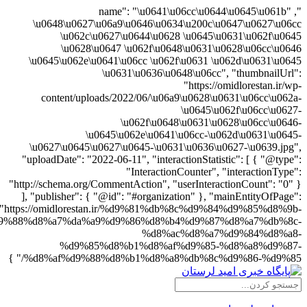
", "name": "\u0641\u06cc\u0644\u0645\u061b
\u0648\u0627\u06a9\u0646\u0634\u200c\u0647\u0627\u0
\u062c\u0627\u0644\u0628 \u0645\u0631\u062f\u0
\u0628\u0647 \u062f\u0648\u0631\u0628\u06cc\u0
\u0645\u062e\u0641\u06cc \u062f\u0631 \u062d\u0631\u0
\u0631\u0636\u0648\u06cc", "thumbnailUr
"https://omidlorestan.ir/
content/uploads/2022/06/\u06a9\u0628\u0631\u06cc\u06
\u0645\u062f\u06cc\u06
\u062f\u0648\u0631\u0628\u06cc\u06
\u0645\u062e\u0641\u06cc-\u062d\u0631\u06
\u0627\u0645\u0627\u0645-\u0631\u0636\u0627-\u0639.jp
"uploadDate": "2022-06-11", "interactionStatistic": [ { "@typ
"InteractionCounter", "interactionTyp
"http://schema.org/CommentAction", "userInteractionCount": "0
], "publisher": { "@id": "#organization" }, "mainEntityOfPag
"https://omidlorestan.ir/%d9%81%db%8c%d9%84%d9%85%d8%
%d9%88%d8%a7%da%a9%d9%86%d8%b4%d9%87%d8%a7%db%8
%d8%ac%d8%a7%d9%84%d8%a
%d9%85%d8%b1%d8%af%d9%85-%d8%a8%d9%8
%d8%af%d9%88%d8%b1%d8%a8%db%8c%d9%86-%d9%85/"