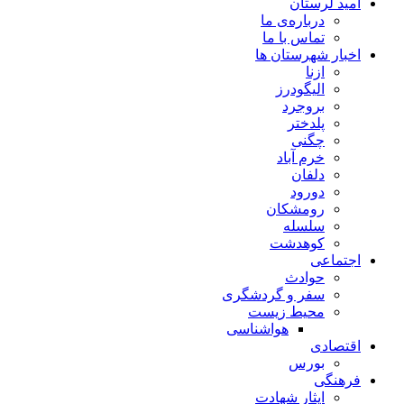
امید لرستان
درباره‌ی ما
تماس با ما
اخبار شهرستان ها
ازنا
الیگودرز
بروجرد
پلدختر
چگنی
خرم آباد
دلفان
دورود
رومشکان
سلسله
کوهدشت
اجتماعی
حوادث
سفر و گردشگری
محیط زیست
هواشناسی
اقتصادی
بورس
فرهنگی
ایثار شهادت