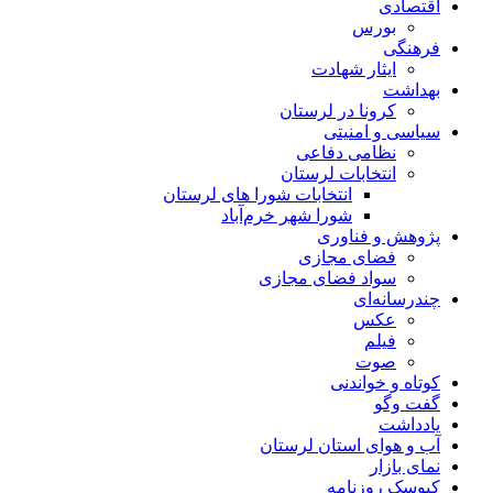
اقتصادی
بورس
فرهنگی
ایثار شهادت
بهداشت
کرونا در لرستان
سیاسی و امنیتی
نظامی دفاعی
انتخابات لرستان
انتخابات شورا های لرستان
شورا شهر خرم‌آباد
پژوهش و فناوری
فضای مجازی
سواد فضای مجازی
چندرسانه‌ای
عكس
فیلم
صوت
کوتاه و خواندنی
گفت وگو
یادداشت
آب و هوای استان لرستان
نمای بازار
کیوسک روزنامه