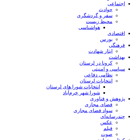
اجتماعی
حوادث
سفر و گردشگری
محیط زیست
هواشناسی
اقتصادی
بورس
فرهنگی
ایثار شهادت
بهداشت
کرونا در لرستان
سیاسی و امنیتی
نظامی دفاعی
انتخابات لرستان
انتخابات شورا های لرستان
شورا شهر خرم‌آباد
پژوهش و فناوری
فضای مجازی
سواد فضای مجازی
چندرسانه‌ای
عكس
فیلم
صوت