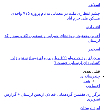
اسلایدر
چشم انتظاری ملت در معمایی به نام پروژه ۷۱۵ واحدی
مسکن ملی خرم آباد
اقتصادی
آخرین وضعیت پروژه‌های عمرانی و صنعتی راکد و نیمه راکد
لرستان
اسلایدر
ماجرای پرداخت وام 100 میلیونی برای نوسازی تجهیزات
کشاورزان لرستانی چیست؟
قبلی
بعدی
چندرسانه‌ای
همه
اجتماعی
برگزاری هفتمین گردهمایی فعالان اربعین لرستان + گزارش
تصویری
امید لرستان