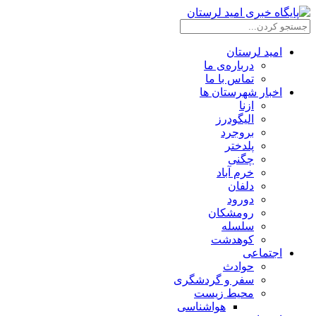
امید لرستان
درباره‌ی ما
تماس با ما
اخبار شهرستان ها
ازنا
الیگودرز
بروجرد
پلدختر
چگنی
خرم آباد
دلفان
دورود
رومشکان
سلسله
کوهدشت
اجتماعی
حوادث
سفر و گردشگری
محیط زیست
هواشناسی