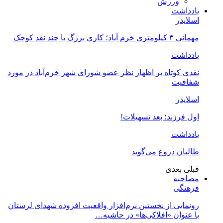
ورزش
یادداشت
اسلایدر
مهمانی ۳ کیلومتری خرم آباد؛ کاری بزرگ با چند نقد کوچک
یادداشت
نقدی کوتاه بر اظهار نظر عضو شورای شهر خرم‌آباد در مورد
شفافیت
اسلایدر
اول فرزند؛ بعد تسهیلات!
یادداشت
طالبان دروغ می‌گوید
قبلی
بعدی
مصاحبه
فرهنگی
رونمایی از نخستین نرم‌افزار واقعیت افزوده شهدای لرستان
با عنوان «افلاکی‌ها» در حاشیه…