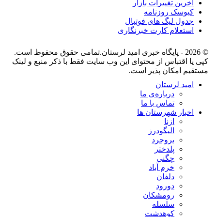
آخرین تغییرات بازار
کیوسک روزنامه
جدول لیگ های فوتبال
استعلام کارت خبرنگاری
© 2026 - پایگاه خبری اميد لرستان.تمامی حقوق محفوظ است.
کپی یا اقتباس از محتوای این وب سایت فقط با ذکر منبع و لینک
مستقیم امکان پذیر است.
امید لرستان
درباره‌ی ما
تماس با ما
اخبار شهرستان ها
ازنا
الیگودرز
بروجرد
پلدختر
چگنی
خرم آباد
دلفان
دورود
رومشکان
سلسله
کوهدشت