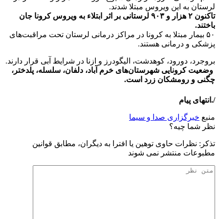
لرستان به این ویروس مبتلا شدند.
تاکنون ۲ هزار و ۹۰۳ لرستانی بر اثر ابتلاء به ویروس کرونا جان
باختند.
۵۰ بیمار مبتلا به کرونا در مراکز درمانی لرستان تحت مراقبت‌های
پزشکی و درمانی هستند.
بروجرد، دورود، کوهدشت، الیگودرز و ازنا در شرایط آبی قرار دارند.
وضعیت کرونایی شهرستان‌های خرم آباد، دلفان، سلسله، پلدختر،
چگنی و رومشکان زرد است.
/.انتهای پیام
منبع
خبرگزاری صدا و سیما
نظر شما چیه؟
تذكر: نظرات حاوی توهين يا افترا به ديگران، مطابق قوانين
مطبوعات منتشر نمی شوند