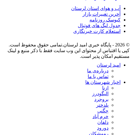
آب و هوای استان لرستان
آخرین تغییرات بازار
کیوسک روزنامه
جدول لیگ های فوتبال
استعلام کارت خبرنگاری
© 2026 - پایگاه خبری اميد لرستان.تمامی حقوق محفوظ است.
کپی یا اقتباس از محتوای این وب سایت فقط با ذکر منبع و لینک
مستقیم امکان پذیر است.
امید لرستان
درباره‌ی ما
تماس با ما
اخبار شهرستان ها
ازنا
الیگودرز
بروجرد
پلدختر
چگنی
خرم آباد
دلفان
دورود
رومشکان