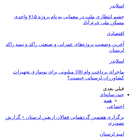
اسلایدر
چشم انتظاری ملت در معمایی به نام پروژه ۷۱۵ واحدی
مسکن ملی خرم آباد
اقتصادی
آخرین وضعیت پروژه‌های عمرانی و صنعتی راکد و نیمه راکد
لرستان
اسلایدر
ماجرای پرداخت وام 100 میلیونی برای نوسازی تجهیزات
کشاورزان لرستانی چیست؟
قبلی
بعدی
چندرسانه‌ای
همه
اجتماعی
برگزاری هفتمین گردهمایی فعالان اربعین لرستان + گزارش
تصویری
امید لرستان