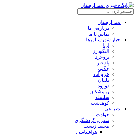
امید لرستان
درباره‌ی ما
تماس با ما
اخبار شهرستان ها
ازنا
الیگودرز
بروجرد
پلدختر
چگنی
خرم آباد
دلفان
دورود
رومشکان
سلسله
کوهدشت
اجتماعی
حوادث
سفر و گردشگری
محیط زیست
هواشناسی