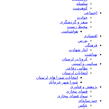
سلسله
کوهدشت
اجتماعی
حوادث
سفر و گردشگری
محیط زیست
هواشناسی
اقتصادی
بورس
فرهنگی
ایثار شهادت
بهداشت
کرونا در لرستان
سیاسی و امنیتی
نظامی دفاعی
انتخابات لرستان
انتخابات شورا های لرستان
شورا شهر خرم‌آباد
پژوهش و فناوری
فضای مجازی
سواد فضای مجازی
چندرسانه‌ای
عكس