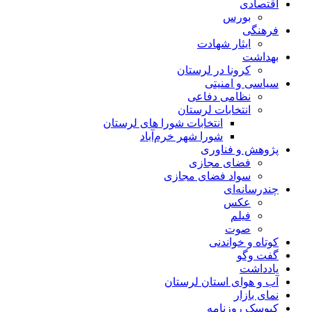
اقتصادی
بورس
فرهنگی
ایثار شهادت
بهداشت
کرونا در لرستان
سیاسی و امنیتی
نظامی دفاعی
انتخابات لرستان
انتخابات شورا های لرستان
شورا شهر خرم‌آباد
پژوهش و فناوری
فضای مجازی
سواد فضای مجازی
چندرسانه‌ای
عكس
فیلم
صوت
کوتاه و خواندنی
گفت وگو
یادداشت
آب و هوای استان لرستان
نمای بازار
کیوسک روزنامه