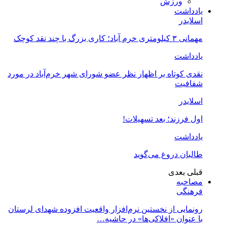
ورزش
یادداشت
اسلایدر
مهمانی ۳ کیلومتری خرم آباد؛ کاری بزرگ با چند نقد کوچک
یادداشت
نقدی کوتاه بر اظهار نظر عضو شورای شهر خرم‌آباد در مورد
شفافیت
اسلایدر
اول فرزند؛ بعد تسهیلات!
یادداشت
طالبان دروغ می‌گوید
قبلی
بعدی
مصاحبه
فرهنگی
رونمایی از نخستین نرم‌افزار واقعیت افزوده شهدای لرستان
با عنوان «افلاکی‌ها» در حاشیه…