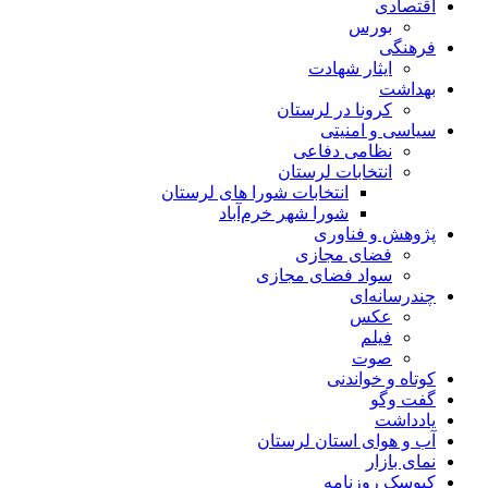
اقتصادی
بورس
فرهنگی
ایثار شهادت
بهداشت
کرونا در لرستان
سیاسی و امنیتی
نظامی دفاعی
انتخابات لرستان
انتخابات شورا های لرستان
شورا شهر خرم‌آباد
پژوهش و فناوری
فضای مجازی
سواد فضای مجازی
چندرسانه‌ای
عكس
فیلم
صوت
کوتاه و خواندنی
گفت وگو
یادداشت
آب و هوای استان لرستان
نمای بازار
کیوسک روزنامه