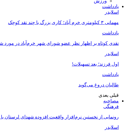
ورزش
یادداشت
اسلایدر
مهمانی ۳ کیلومتری خرم آباد؛ کاری بزرگ با چند نقد کوچک
یادداشت
نقدی کوتاه بر اظهار نظر عضو شورای شهر خرم‌آباد در مورد 
اسلایدر
اول فرزند؛ بعد تسهیلات!
یادداشت
طالبان دروغ می‌گوید
قبلی
بعدی
مصاحبه
فرهنگی
رونمایی از نخستین نرم‌افزار واقعیت افزوده شهدای لرستان با
اسلایدر