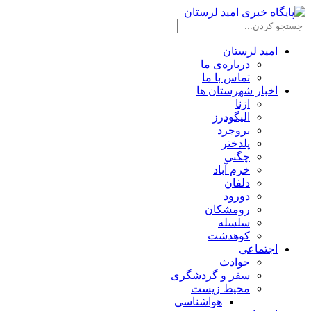
امید لرستان
درباره‌ی ما
تماس با ما
اخبار شهرستان ها
ازنا
الیگودرز
بروجرد
پلدختر
چگنی
خرم آباد
دلفان
دورود
رومشکان
سلسله
کوهدشت
اجتماعی
حوادث
سفر و گردشگری
محیط زیست
هواشناسی