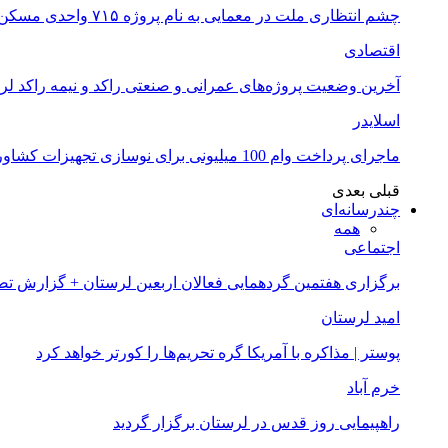
چشم انتظاری ملت در معمایی به نام پروژه ۷۱۵ واحدی مسکن ملی خرم آباد
اقتصادی
آخرین وضعیت پروژه‌های عمرانی و صنعتی راکد و نیمه راکد لر
اسلایدر
ماجرای پرداخت وام 100 میلیونی برای نوسازی تجهیزات کشاورزان لرستانی چیست؟
قبلی
بعدی
چندرسانه‌ای
همه
اجتماعی
برگزاری هفتمین گردهمایی فعالان اربعین لرستان + گزارش ت
امید لرستان
پوستر | مذاکره با آمریکا گره تحریم‌ها را کورتر خواهد کرد
خرم آباد
راهپیمایی روز قدس در لرستان برگزار گردید