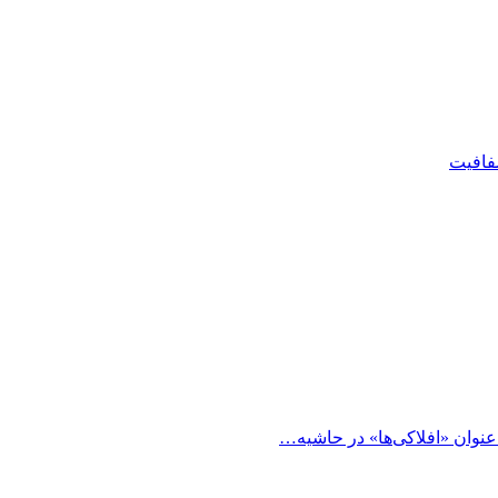
شفافیت
 عنوان «افلاکی‌ها» در حاشیه…