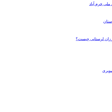
ستان
صویری