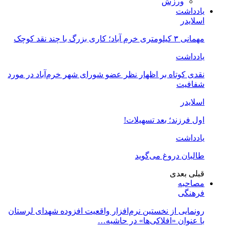
ورزش
یادداشت
اسلایدر
مهمانی ۳ کیلومتری خرم آباد؛ کاری بزرگ با چند نقد کوچک
یادداشت
نقدی کوتاه بر اظهار نظر عضو شورای شهر خرم‌آباد در مورد
شفافیت
اسلایدر
اول فرزند؛ بعد تسهیلات!
یادداشت
طالبان دروغ می‌گوید
قبلی
بعدی
مصاحبه
فرهنگی
رونمایی از نخستین نرم‌افزار واقعیت افزوده شهدای لرستان
با عنوان «افلاکی‌ها» در حاشیه…