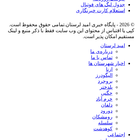
جدول لیگ های فوتبال
استعلام کارت خبرنگاری
© 2026 - پایگاه خبری اميد لرستان.تمامی حقوق محفوظ است.
کپی یا اقتباس از محتوای این وب سایت فقط با ذکر منبع و لینک
مستقیم امکان پذیر است.
امید لرستان
درباره‌ی ما
تماس با ما
اخبار شهرستان ها
ازنا
الیگودرز
بروجرد
پلدختر
چگنی
خرم آباد
دلفان
دورود
رومشکان
سلسله
کوهدشت
اجتماعی