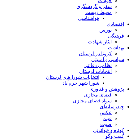
حوادث
سفر و گردشگری
محیط زیست
هواشناسی
اقتصادی
بورس
فرهنگی
ایثار شهادت
بهداشت
کرونا در لرستان
سیاسی و امنیتی
نظامی دفاعی
انتخابات لرستان
انتخابات شورا های لرستان
شورا شهر خرم‌آباد
پژوهش و فناوری
فضای مجازی
سواد فضای مجازی
چندرسانه‌ای
عكس
فیلم
صوت
کوتاه و خواندنی
گفت وگو