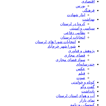
اقتصادی
بورس
فرهنگی
ایثار شهادت
بهداشت
کرونا در لرستان
سیاسی و امنیتی
نظامی دفاعی
انتخابات لرستان
انتخابات شورا های لرستان
شورا شهر خرم‌آباد
پژوهش و فناوری
فضای مجازی
سواد فضای مجازی
چندرسانه‌ای
عكس
فیلم
صوت
کوتاه و خواندنی
گفت وگو
یادداشت
آب و هوای استان لرستان
نمای بازار
کیوسک روزنامه