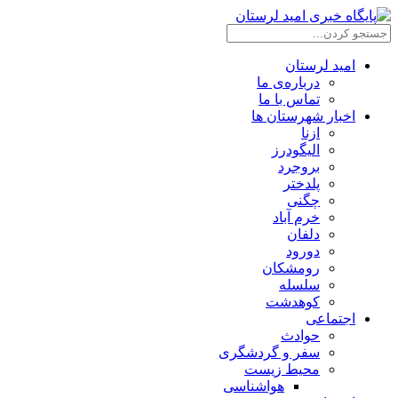
امید لرستان
درباره‌ی ما
تماس با ما
اخبار شهرستان ها
ازنا
الیگودرز
بروجرد
پلدختر
چگنی
خرم آباد
دلفان
دورود
رومشکان
سلسله
کوهدشت
اجتماعی
حوادث
سفر و گردشگری
محیط زیست
هواشناسی