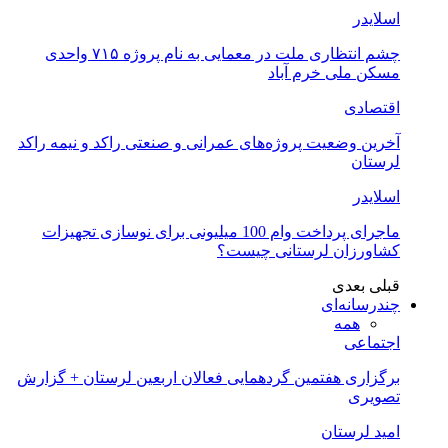
اسلایدر
چشم انتظاری ملت در معمایی به نام پروژه ۷۱۵ واحدی
مسکن ملی خرم آباد
اقتصادی
آخرین وضعیت پروژه‌های عمرانی و صنعتی راکد و نیمه راکد
لرستان
اسلایدر
ماجرای پرداخت وام 100 میلیونی برای نوسازی تجهیزات
کشاورزان لرستانی چیست؟
قبلی
بعدی
چندرسانه‌ای
همه
اجتماعی
برگزاری هفتمین گردهمایی فعالان اربعین لرستان + گزارش
تصویری
امید لرستان