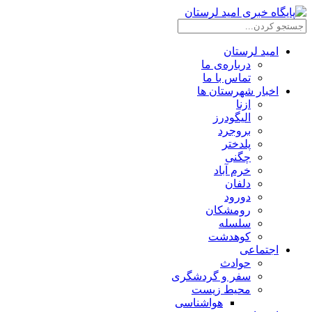
امید لرستان
درباره‌ی ما
تماس با ما
اخبار شهرستان ها
ازنا
الیگودرز
بروجرد
پلدختر
چگنی
خرم آباد
دلفان
دورود
رومشکان
سلسله
کوهدشت
اجتماعی
حوادث
سفر و گردشگری
محیط زیست
هواشناسی