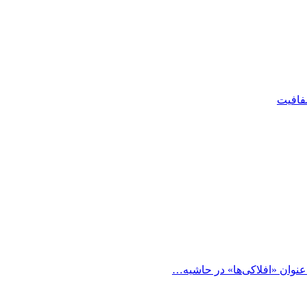
شفافیت
 عنوان «افلاکی‌ها» در حاشیه…