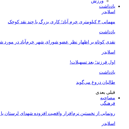
ورزش
یادداشت
اسلایدر
مهمانی ۳ کیلومتری خرم آباد؛ کاری بزرگ با چند نقد کوچک
یادداشت
نقدی کوتاه بر اظهار نظر عضو شورای شهر خرم‌آباد در مورد 
اسلایدر
اول فرزند؛ بعد تسهیلات!
یادداشت
طالبان دروغ می‌گوید
قبلی
بعدی
مصاحبه
فرهنگی
رونمایی از نخستین نرم‌افزار واقعیت افزوده شهدای لرستان با
اسلایدر