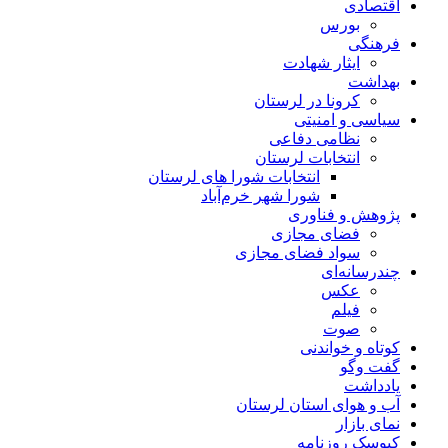
اقتصادی
بورس
فرهنگی
ایثار شهادت
بهداشت
کرونا در لرستان
سیاسی و امنیتی
نظامی دفاعی
انتخابات لرستان
انتخابات شورا های لرستان
شورا شهر خرم‌آباد
پژوهش و فناوری
فضای مجازی
سواد فضای مجازی
چندرسانه‌ای
عكس
فیلم
صوت
کوتاه و خواندنی
گفت وگو
یادداشت
آب و هوای استان لرستان
نمای بازار
کیوسک روزنامه