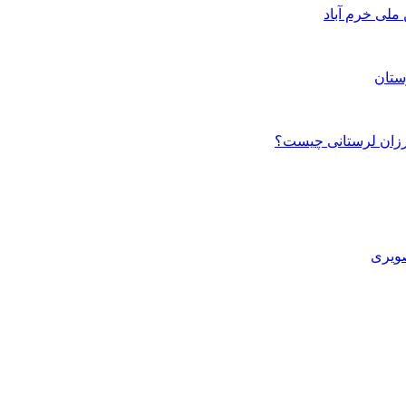
ستان
صویری