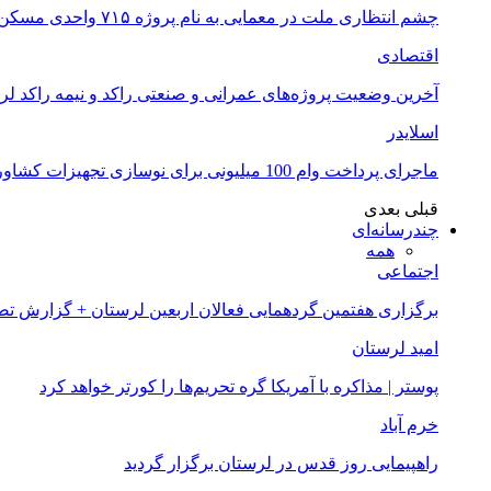
چشم انتظاری ملت در معمایی به نام پروژه ۷۱۵ واحدی مسکن ملی خرم آباد
اقتصادی
آخرین وضعیت پروژه‌های عمرانی و صنعتی راکد و نیمه راکد لر
اسلایدر
ماجرای پرداخت وام 100 میلیونی برای نوسازی تجهیزات کشاورزان لرستانی چیست؟
قبلی
بعدی
چندرسانه‌ای
همه
اجتماعی
برگزاری هفتمین گردهمایی فعالان اربعین لرستان + گزارش ت
امید لرستان
پوستر | مذاکره با آمریکا گره تحریم‌ها را کورتر خواهد کرد
خرم آباد
راهپیمایی روز قدس در لرستان برگزار گردید