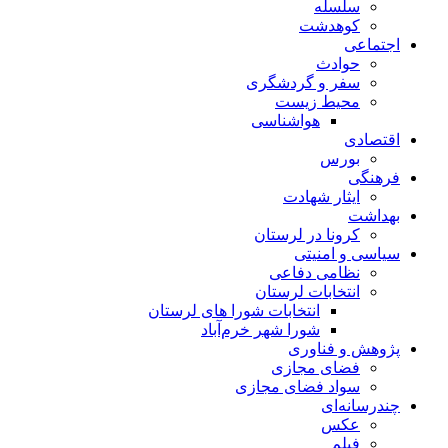
سلسله
کوهدشت
اجتماعی
حوادث
سفر و گردشگری
محیط زیست
هواشناسی
اقتصادی
بورس
فرهنگی
ایثار شهادت
بهداشت
کرونا در لرستان
سیاسی و امنیتی
نظامی دفاعی
انتخابات لرستان
انتخابات شورا های لرستان
شورا شهر خرم‌آباد
پژوهش و فناوری
فضای مجازی
سواد فضای مجازی
چندرسانه‌ای
عكس
فیلم