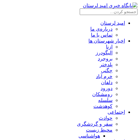
امید لرستان
درباره‌ی ما
تماس با ما
اخبار شهرستان ها
ازنا
الیگودرز
بروجرد
پلدختر
چگنی
خرم آباد
دلفان
دورود
رومشکان
سلسله
کوهدشت
اجتماعی
حوادث
سفر و گردشگری
محیط زیست
هواشناسی