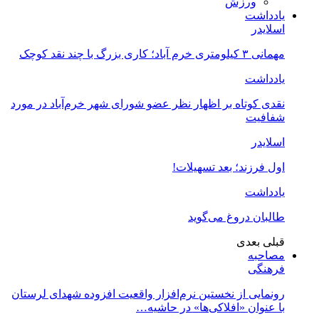
ورزش
یادداشت
اسلایدر
مهمانی ۳ کیلومتری خرم آباد؛ کاری بزرگ با چند نقد کوچک
یادداشت
نقدی کوتاه بر اظهار نظر عضو شورای شهر خرم‌آباد در مورد
شفافیت
اسلایدر
اول فرزند؛ بعد تسهیلات!
یادداشت
طالبان دروغ می‌گوید
قبلی
بعدی
مصاحبه
فرهنگی
رونمایی از نخستین نرم‌افزار واقعیت افزوده شهدای لرستان
با عنوان «افلاکی‌ها» در حاشیه…