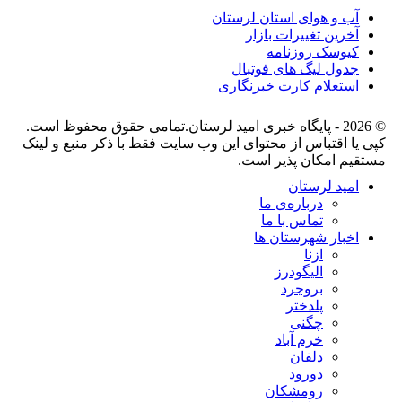
آب و هوای استان لرستان
آخرین تغییرات بازار
کیوسک روزنامه
جدول لیگ های فوتبال
استعلام کارت خبرنگاری
© 2026 - پایگاه خبری اميد لرستان.تمامی حقوق محفوظ است.
کپی یا اقتباس از محتوای این وب سایت فقط با ذکر منبع و لینک
مستقیم امکان پذیر است.
امید لرستان
درباره‌ی ما
تماس با ما
اخبار شهرستان ها
ازنا
الیگودرز
بروجرد
پلدختر
چگنی
خرم آباد
دلفان
دورود
رومشکان