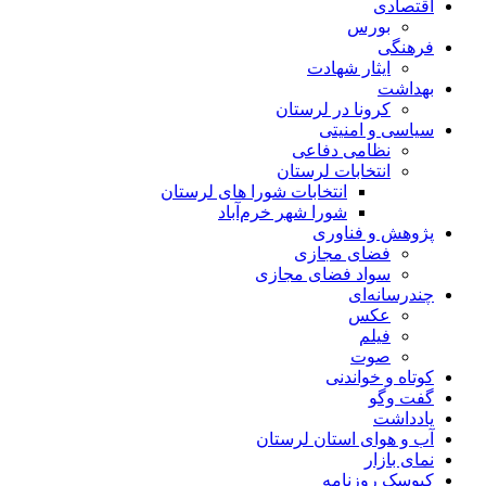
اقتصادی
بورس
فرهنگی
ایثار شهادت
بهداشت
کرونا در لرستان
سیاسی و امنیتی
نظامی دفاعی
انتخابات لرستان
انتخابات شورا های لرستان
شورا شهر خرم‌آباد
پژوهش و فناوری
فضای مجازی
سواد فضای مجازی
چندرسانه‌ای
عكس
فیلم
صوت
کوتاه و خواندنی
گفت وگو
یادداشت
آب و هوای استان لرستان
نمای بازار
کیوسک روزنامه