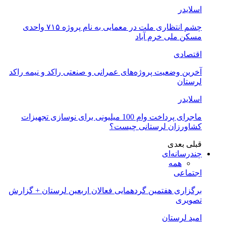
اسلایدر
چشم انتظاری ملت در معمایی به نام پروژه ۷۱۵ واحدی
مسکن ملی خرم آباد
اقتصادی
آخرین وضعیت پروژه‌های عمرانی و صنعتی راکد و نیمه راکد
لرستان
اسلایدر
ماجرای پرداخت وام 100 میلیونی برای نوسازی تجهیزات
کشاورزان لرستانی چیست؟
قبلی
بعدی
چندرسانه‌ای
همه
اجتماعی
برگزاری هفتمین گردهمایی فعالان اربعین لرستان + گزارش
تصویری
امید لرستان