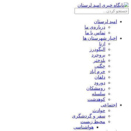
امید لرستان
درباره‌ی ما
تماس با ما
اخبار شهرستان ها
ازنا
الیگودرز
بروجرد
پلدختر
چگنی
خرم آباد
دلفان
دورود
رومشکان
سلسله
کوهدشت
اجتماعی
حوادث
سفر و گردشگری
محیط زیست
هواشناسی