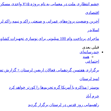
چشم انتظاری ملت در معمایی به نام پروژه ۷۱۵ واحدی مسکن ملی خرم آباد
اقتصادی
آخرین وضعیت پروژه‌های عمرانی و صنعتی راکد و نیمه راکد لر
اسلایدر
ماجرای پرداخت وام 100 میلیونی برای نوسازی تجهیزات کشاورزان لرستانی چیست؟
قبلی
بعدی
چندرسانه‌ای
همه
اجتماعی
برگزاری هفتمین گردهمایی فعالان اربعین لرستان + گزارش ت
امید لرستان
پوستر | مذاکره با آمریکا گره تحریم‌ها را کورتر خواهد کرد
خرم آباد
راهپیمایی روز قدس در لرستان برگزار گردید