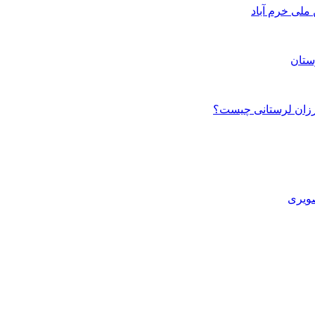
ستان
صویری