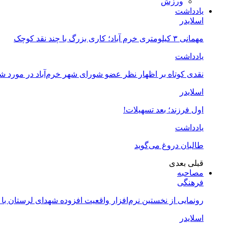
ورزش
یادداشت
اسلایدر
مهمانی ۳ کیلومتری خرم آباد؛ کاری بزرگ با چند نقد کوچک
یادداشت
نقدی کوتاه بر اظهار نظر عضو شورای شهر خرم‌آباد در مورد 
اسلایدر
اول فرزند؛ بعد تسهیلات!
یادداشت
طالبان دروغ می‌گوید
قبلی
بعدی
مصاحبه
فرهنگی
رونمایی از نخستین نرم‌افزار واقعیت افزوده شهدای لرستان با
اسلایدر