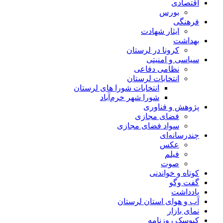
اقتصادی
بورس
فرهنگی
ایثار شهادت
بهداشت
کرونا در لرستان
سیاسی و امنیتی
نظامی دفاعی
انتخابات لرستان
انتخابات شورا های لرستان
شورا شهر خرم‌آباد
پژوهش و فناوری
فضای مجازی
سواد فضای مجازی
چندرسانه‌ای
عكس
فیلم
صوت
کوتاه و خواندنی
گفت وگو
یادداشت
آب و هوای استان لرستان
نمای بازار
کیوسک روزنامه