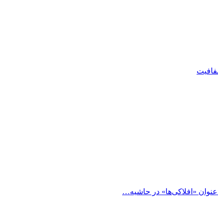
شفافیت
 عنوان «افلاکی‌ها» در حاشیه…