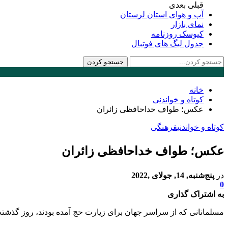
قبلی
بعدی
آب و هوای استان لرستان
نمای بازار
کیوسک روزنامه
جدول لیگ های فوتبال
خانه
کوتاه و خواندنی
عکس؛ طواف خداحافظی زائران
کوتاه و خواندنی
فرهنگی
عکس؛ طواف خداحافظی زائران
در
پنج‌شنبه, 14, جولای ,2022
0
به اشتراک گذاری
مسلمانانی که از سراسر جهان برای زیارت حج آمده بودند، روز گذشته ن