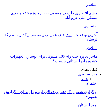
اسلایدر
چشم انتظاری ملت در معمایی به نام پروژه ۷۱۵ واحدی
مسکن ملی خرم آباد
اقتصادی
آخرین وضعیت پروژه‌های عمرانی و صنعتی راکد و نیمه راکد
لرستان
اسلایدر
ماجرای پرداخت وام 100 میلیونی برای نوسازی تجهیزات
کشاورزان لرستانی چیست؟
قبلی
بعدی
چندرسانه‌ای
همه
اجتماعی
برگزاری هفتمین گردهمایی فعالان اربعین لرستان + گزارش
تصویری
امید لرستان