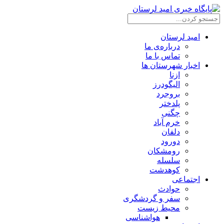
امید لرستان
درباره‌ی ما
تماس با ما
اخبار شهرستان ها
ازنا
الیگودرز
بروجرد
پلدختر
چگنی
خرم آباد
دلفان
دورود
رومشکان
سلسله
کوهدشت
اجتماعی
حوادث
سفر و گردشگری
محیط زیست
هواشناسی