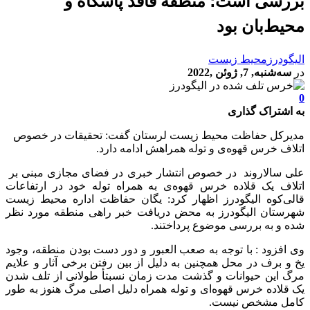
بررسی است؛ منطقه فاقد پاسگاه و
محیط‌بان بود
الیگودرز
محیط زیست
در
سه‌شنبه, 7, ژوئن ,2022
0
به اشتراک گذاری
مدیرکل حفاظت محیط زیست لرستان گفت: تحقیقات در خصوص
اتلاف خرس قهوه‌ی و توله همراهش ادامه دارد.
علی سالاروند در خصوص انتشار خبری در فضای مجازی مبنی بر
اتلاف یک قلاده خرس قهوه‌ی به همراه توله خود در ارتفاعات
قالی‌کوه الیگودرز اظهار کرد: یگان حفاظت اداره محیط زیست
شهرستان الیگودرز به محض دریافت خبر راهی منطقه مورد نظر
شده و به بررسی موضوع پرداختند.
وی افزود : با توجه به‌ صعب العبور و دور دست بودن منطقه، وجود
یخ و برف در محل همچنین به دلیل از بین رفتن برخی آثار و علایم
مرگ این حیوانات و گذشت مدت زمان نسبتأ طولانی از تلف شدن
یک قلاده خرس قهوه‌ای و توله همراه دلیل اصلی مرگ هنوز به طور
کامل مشخص نیست.