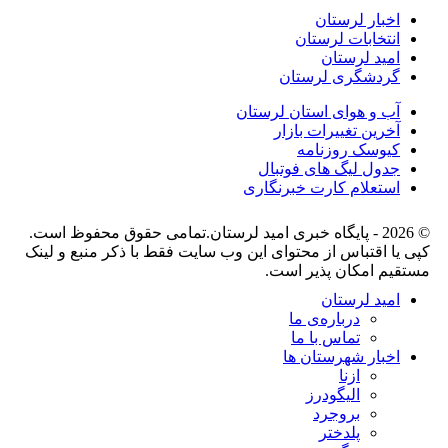
اخبار لرستان
انتخابات لرستان
امید لرستان
گردشگری لرستان
آب و هوای استان لرستان
آخرین تغییرات بازار
کیوسک روزنامه
جدول لیگ های فوتبال
استعلام کارت خبرنگاری
© 2026 - پایگاه خبری اميد لرستان.تمامی حقوق محفوظ است.
کپی یا اقتباس از محتوای این وب سایت فقط با ذکر منبع و لینک
مستقیم امکان پذیر است.
امید لرستان
درباره‌ی ما
تماس با ما
اخبار شهرستان ها
ازنا
الیگودرز
بروجرد
پلدختر