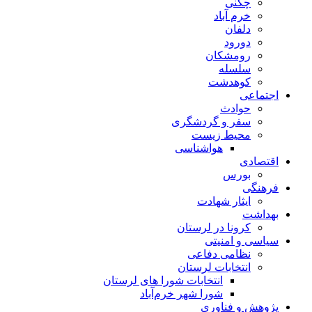
چگنی
خرم آباد
دلفان
دورود
رومشکان
سلسله
کوهدشت
اجتماعی
حوادث
سفر و گردشگری
محیط زیست
هواشناسی
اقتصادی
بورس
فرهنگی
ایثار شهادت
بهداشت
کرونا در لرستان
سیاسی و امنیتی
نظامی دفاعی
انتخابات لرستان
انتخابات شورا های لرستان
شورا شهر خرم‌آباد
پژوهش و فناوری