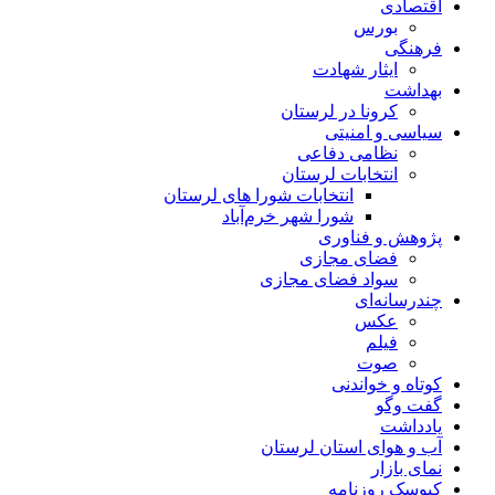
اقتصادی
بورس
فرهنگی
ایثار شهادت
بهداشت
کرونا در لرستان
سیاسی و امنیتی
نظامی دفاعی
انتخابات لرستان
انتخابات شورا های لرستان
شورا شهر خرم‌آباد
پژوهش و فناوری
فضای مجازی
سواد فضای مجازی
چندرسانه‌ای
عكس
فیلم
صوت
کوتاه و خواندنی
گفت وگو
یادداشت
آب و هوای استان لرستان
نمای بازار
کیوسک روزنامه