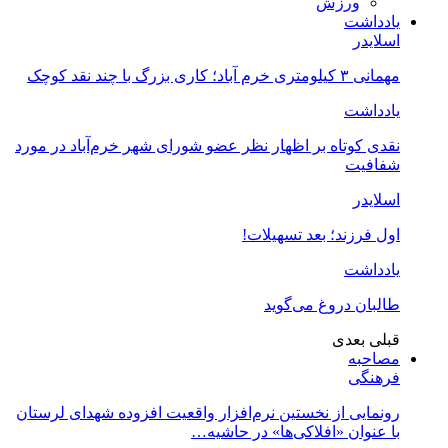
ورزش
یادداشت
اسلایدر
مهمانی ۳ کیلومتری خرم آباد؛ کاری بزرگ با چند نقد کوچک
یادداشت
نقدی کوتاه بر اظهار نظر عضو شورای شهر خرم‌آباد در مورد
شفافیت
اسلایدر
اول فرزند؛ بعد تسهیلات!
یادداشت
طالبان دروغ می‌گوید
قبلی
بعدی
مصاحبه
فرهنگی
رونمایی از نخستین نرم‌افزار واقعیت افزوده شهدای لرستان
با عنوان «افلاکی‌ها» در حاشیه…