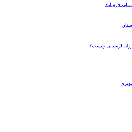
ستان
صویری