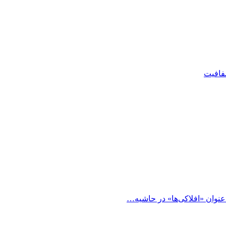
شفافیت
 عنوان «افلاکی‌ها» در حاشیه…