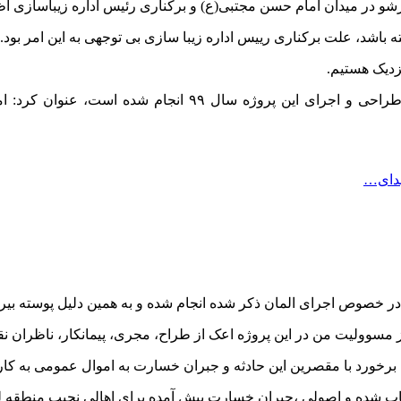
رشو در میدان امام حسن مجتبی(ع) و برکناری رئیس اداره زیباسازی اظ
باشد، علت برکناری رییس اداره زیبا سازی بی توجهی به این امر بود.
زدیک هستیم.
عیدی بیرانوند در بخش دیگری از صحبت‌های خود با بیان اینکه کا
هدای…
 خصوص اجرای المان ذکر شده انجام شده و به همین دلیل پوسته بیرون
 مسوولیت من در این پروژه اعک از طراح، مجری، پیمانکار، ناظران نق
 برخورد با مقصرین این حادثه و جبران خسارت به اموال عمومی به کا
ب شده و اصولی ،جبران خسارت پیش آمده برای اهالی نجیب منطقه لرآبا