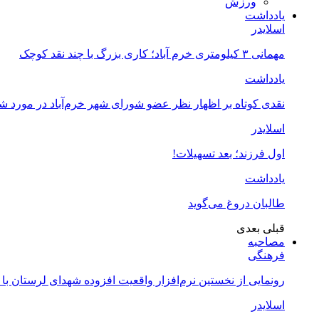
ورزش
یادداشت
اسلایدر
مهمانی ۳ کیلومتری خرم آباد؛ کاری بزرگ با چند نقد کوچک
یادداشت
نقدی کوتاه بر اظهار نظر عضو شورای شهر خرم‌آباد در مورد 
اسلایدر
اول فرزند؛ بعد تسهیلات!
یادداشت
طالبان دروغ می‌گوید
قبلی
بعدی
مصاحبه
فرهنگی
رونمایی از نخستین نرم‌افزار واقعیت افزوده شهدای لرستان با
اسلایدر