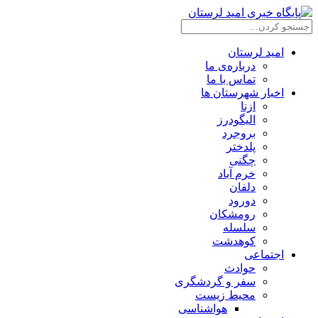
امید لرستان
درباره‌ی ما
تماس با ما
اخبار شهرستان ها
ازنا
الیگودرز
بروجرد
پلدختر
چگنی
خرم آباد
دلفان
دورود
رومشکان
سلسله
کوهدشت
اجتماعی
حوادث
سفر و گردشگری
محیط زیست
هواشناسی