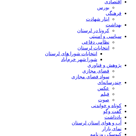
اقتصادی
بورس
فرهنگی
ایثار شهادت
بهداشت
کرونا در لرستان
سیاسی و امنیتی
نظامی دفاعی
انتخابات لرستان
انتخابات شورا های لرستان
شورا شهر خرم‌آباد
پژوهش و فناوری
فضای مجازی
سواد فضای مجازی
چندرسانه‌ای
عكس
فیلم
صوت
کوتاه و خواندنی
گفت وگو
یادداشت
آب و هوای استان لرستان
نمای بازار
کیوسک روزنامه