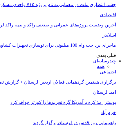
چشم انتظاری ملت در معمایی به نام پروژه ۷۱۵ واحدی مسکن ملی خرم آباد
اقتصادی
آخرین وضعیت پروژه‌های عمرانی و صنعتی راکد و نیمه راکد لر
اسلایدر
ماجرای پرداخت وام 100 میلیونی برای نوسازی تجهیزات کشاورزان لرستانی چیست؟
قبلی
بعدی
چندرسانه‌ای
همه
اجتماعی
برگزاری هفتمین گردهمایی فعالان اربعین لرستان + گزارش ت
امید لرستان
پوستر | مذاکره با آمریکا گره تحریم‌ها را کورتر خواهد کرد
خرم آباد
راهپیمایی روز قدس در لرستان برگزار گردید