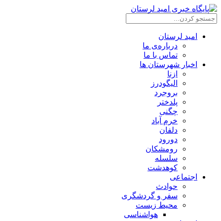
امید لرستان
درباره‌ی ما
تماس با ما
اخبار شهرستان ها
ازنا
الیگودرز
بروجرد
پلدختر
چگنی
خرم آباد
دلفان
دورود
رومشکان
سلسله
کوهدشت
اجتماعی
حوادث
سفر و گردشگری
محیط زیست
هواشناسی