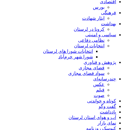
اقتصادی
بورس
فرهنگی
ایثار شهادت
بهداشت
کرونا در لرستان
سیاسی و امنیتی
نظامی دفاعی
انتخابات لرستان
انتخابات شورا های لرستان
شورا شهر خرم‌آباد
پژوهش و فناوری
فضای مجازی
سواد فضای مجازی
چندرسانه‌ای
عكس
فیلم
صوت
کوتاه و خواندنی
گفت وگو
یادداشت
آب و هوای استان لرستان
نمای بازار
کیوسک روزنامه