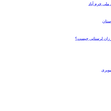
ستان
صویری