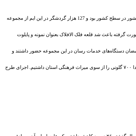
احمدرضا دالوند غروب چهارشنبه در جلسه شورای اداری استان لرستان بیان کرد: نوروز امسال قلعه فلک الافلاک چهارمین مرکز پر بازدید کشور در سطح کشور بود و 127 هزار گردشگر در این ایم از مجموعه
رت گرفته باعث شد قلعه فلک الافلاک بعنوان نمونه و پایلوت
ه رمضان دستگاه‌های خدمات رسان در این مجموعه حضور داشتند و
وی ادامه داد: برگزاری محفل انسی با قرآن امسال برای اولین بار در قلعه فلک الافلاک برگزار شد. همچنین اجرای طرح عفاف و حجاب با اهدا ۷۰۰ گلونی را از سوی میراث فرهنگی استان داشتیم. اجرای طرح