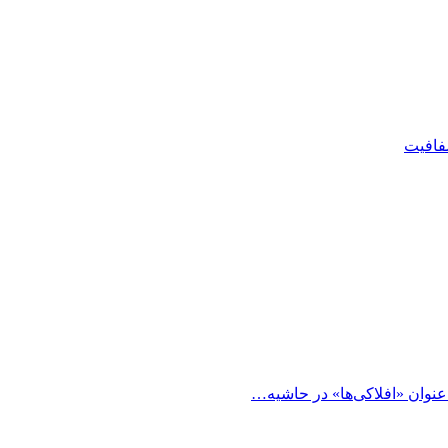
شفافیت
 عنوان «افلاکی‌ها» در حاشیه…