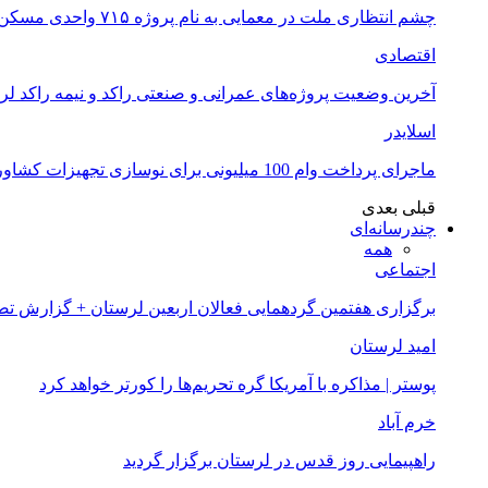
چشم انتظاری ملت در معمایی به نام پروژه ۷۱۵ واحدی مسکن ملی خرم آباد
اقتصادی
آخرین وضعیت پروژه‌های عمرانی و صنعتی راکد و نیمه راکد لر
اسلایدر
ماجرای پرداخت وام 100 میلیونی برای نوسازی تجهیزات کشاورزان لرستانی چیست؟
قبلی
بعدی
چندرسانه‌ای
همه
اجتماعی
برگزاری هفتمین گردهمایی فعالان اربعین لرستان + گزارش ت
امید لرستان
پوستر | مذاکره با آمریکا گره تحریم‌ها را کورتر خواهد کرد
خرم آباد
راهپیمایی روز قدس در لرستان برگزار گردید