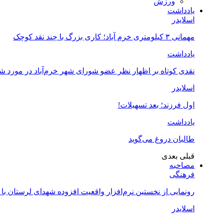
ورزش
یادداشت
اسلایدر
مهمانی ۳ کیلومتری خرم آباد؛ کاری بزرگ با چند نقد کوچک
یادداشت
نقدی کوتاه بر اظهار نظر عضو شورای شهر خرم‌آباد در مورد 
اسلایدر
اول فرزند؛ بعد تسهیلات!
یادداشت
طالبان دروغ می‌گوید
قبلی
بعدی
مصاحبه
فرهنگی
رونمایی از نخستین نرم‌افزار واقعیت افزوده شهدای لرستان با
اسلایدر