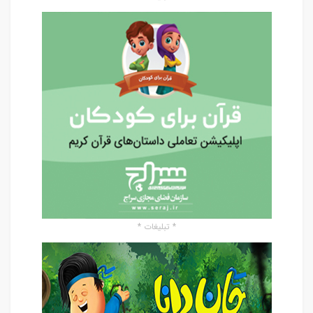
* تبلیغات *