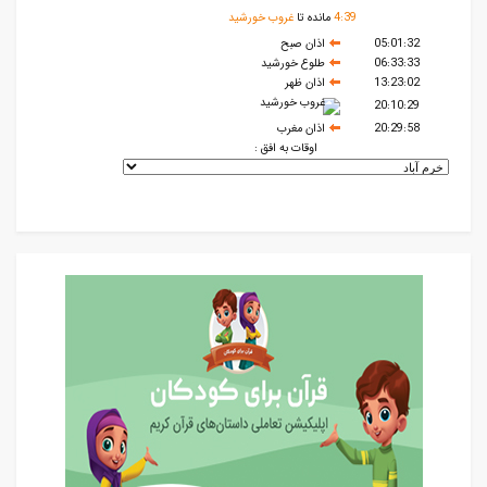
39
:
4
مانده تا
غروب خورشید
05:01:32
اذان صبح
06:33:33
طلوع خورشید
13:23:02
اذان ظهر
غروب خورشید
20:10:29
20:29:58
اذان مغرب
اوقات به افق :