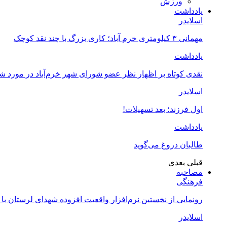
ورزش
یادداشت
اسلایدر
مهمانی ۳ کیلومتری خرم آباد؛ کاری بزرگ با چند نقد کوچک
یادداشت
نقدی کوتاه بر اظهار نظر عضو شورای شهر خرم‌آباد در مورد 
اسلایدر
اول فرزند؛ بعد تسهیلات!
یادداشت
طالبان دروغ می‌گوید
قبلی
بعدی
مصاحبه
فرهنگی
رونمایی از نخستین نرم‌افزار واقعیت افزوده شهدای لرستان با
اسلایدر