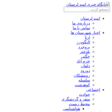
امید لرستان
درباره‌ی ما
تماس با ما
اخبار شهرستان ها
ازنا
الیگودرز
بروجرد
پلدختر
چگنی
خرم آباد
دلفان
دورود
رومشکان
سلسله
کوهدشت
اجتماعی
حوادث
سفر و گردشگری
محیط زیست
هواشناسی