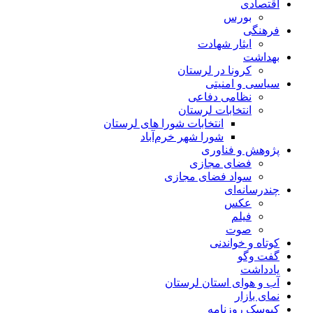
اقتصادی
بورس
فرهنگی
ایثار شهادت
بهداشت
کرونا در لرستان
سیاسی و امنیتی
نظامی دفاعی
انتخابات لرستان
انتخابات شورا های لرستان
شورا شهر خرم‌آباد
پژوهش و فناوری
فضای مجازی
سواد فضای مجازی
چندرسانه‌ای
عكس
فیلم
صوت
کوتاه و خواندنی
گفت وگو
یادداشت
آب و هوای استان لرستان
نمای بازار
کیوسک روزنامه