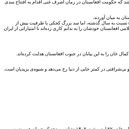
د که حکومت افغانستان در زمان اشرف غنی اقدام به افتتاح سدی
ان به میان آوردند.
ه علی‌رغم کاهش آب سد کمال خان (که ظرفیت آن ۵۰ میلیون مترمکعب می‌باشد) نسبت به سال گذشته، اما سد بزرگ کجکی با ظرفیت بیش از
 آب است و مقامات امارت اسلامی افغانستان خودشان را به ندانم کاری زده‌اند تا امتیازاتی از ایران
 خان را به این بیابان در جنوب افغانستان هدایت کرده‌اند.
ی‌شرافتی در کمتر جایی از دنیا رخ می‌دهد و شیوه‌ی یزیدیان است.
افغانستان از سال ۱۳۵۱ متعهد است تا ۸۲۰ میلیون مترمکعب از آب هیرمند را سالیانه روانه ایران کند و این رود همیشه جاری باشد؛ اما ارزیابی‌ها در ۲۷ اردیبهشت ۱۴۰۲ نشان می‌دهد که جریان هیرمند به