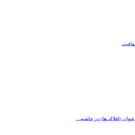
شفافیت
 عنوان «افلاکی‌ها» در حاشیه…