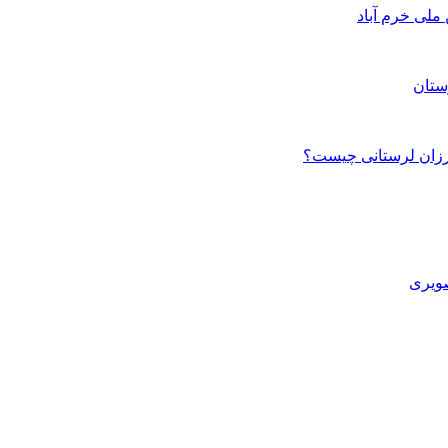
ستان
صویری