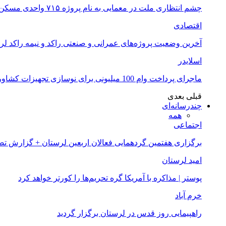
چشم انتظاری ملت در معمایی به نام پروژه ۷۱۵ واحدی مسکن ملی خرم آباد
اقتصادی
آخرین وضعیت پروژه‌های عمرانی و صنعتی راکد و نیمه راکد لر
اسلایدر
ماجرای پرداخت وام 100 میلیونی برای نوسازی تجهیزات کشاورزان لرستانی چیست؟
قبلی
بعدی
چندرسانه‌ای
همه
اجتماعی
برگزاری هفتمین گردهمایی فعالان اربعین لرستان + گزارش ت
امید لرستان
پوستر | مذاکره با آمریکا گره تحریم‌ها را کورتر خواهد کرد
خرم آباد
راهپیمایی روز قدس در لرستان برگزار گردید