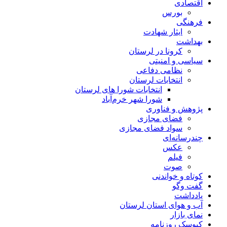
اقتصادی
بورس
فرهنگی
ایثار شهادت
بهداشت
کرونا در لرستان
سیاسی و امنیتی
نظامی دفاعی
انتخابات لرستان
انتخابات شورا های لرستان
شورا شهر خرم‌آباد
پژوهش و فناوری
فضای مجازی
سواد فضای مجازی
چندرسانه‌ای
عكس
فیلم
صوت
کوتاه و خواندنی
گفت وگو
یادداشت
آب و هوای استان لرستان
نمای بازار
کیوسک روزنامه