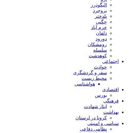
الیگودرز
بروجرد
پلدختر
چگنی
خرم آباد
دلفان
دورود
رومشکان
سلسله
کوهدشت
اجتماعی
حوادث
سفر و گردشگری
محیط زیست
هواشناسی
اقتصادی
بورس
فرهنگی
ایثار شهادت
بهداشت
کرونا در لرستان
سیاسی و امنیتی
نظامی دفاعی