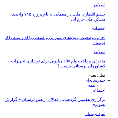
اسلایدر
چشم انتظاری ملت در معمایی به نام پروژه ۷۱۵ واحدی
مسکن ملی خرم آباد
اقتصادی
آخرین وضعیت پروژه‌های عمرانی و صنعتی راکد و نیمه راکد
لرستان
اسلایدر
ماجرای پرداخت وام 100 میلیونی برای نوسازی تجهیزات
کشاورزان لرستانی چیست؟
قبلی
بعدی
چندرسانه‌ای
همه
اجتماعی
برگزاری هفتمین گردهمایی فعالان اربعین لرستان + گزارش
تصویری
امید لرستان