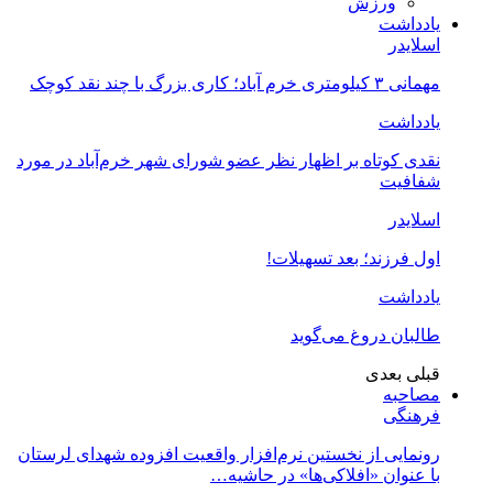
ورزش
یادداشت
اسلایدر
مهمانی ۳ کیلومتری خرم آباد؛ کاری بزرگ با چند نقد کوچک
یادداشت
نقدی کوتاه بر اظهار نظر عضو شورای شهر خرم‌آباد در مورد
شفافیت
اسلایدر
اول فرزند؛ بعد تسهیلات!
یادداشت
طالبان دروغ می‌گوید
قبلی
بعدی
مصاحبه
فرهنگی
رونمایی از نخستین نرم‌افزار واقعیت افزوده شهدای لرستان
با عنوان «افلاکی‌ها» در حاشیه…