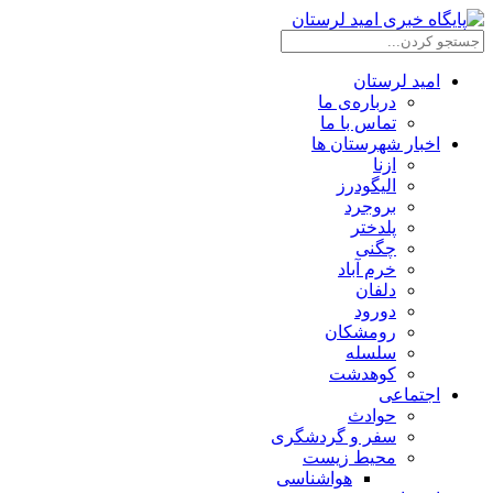
امید لرستان
درباره‌ی ما
تماس با ما
اخبار شهرستان ها
ازنا
الیگودرز
بروجرد
پلدختر
چگنی
خرم آباد
دلفان
دورود
رومشکان
سلسله
کوهدشت
اجتماعی
حوادث
سفر و گردشگری
محیط زیست
هواشناسی