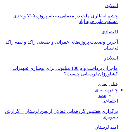
اسلایدر
چشم انتظاری ملت در معمایی به نام پروژه ۷۱۵ واحدی
مسکن ملی خرم آباد
اقتصادی
آخرین وضعیت پروژه‌های عمرانی و صنعتی راکد و نیمه راکد
لرستان
اسلایدر
ماجرای پرداخت وام 100 میلیونی برای نوسازی تجهیزات
کشاورزان لرستانی چیست؟
قبلی
بعدی
چندرسانه‌ای
همه
اجتماعی
برگزاری هفتمین گردهمایی فعالان اربعین لرستان + گزارش
تصویری
امید لرستان