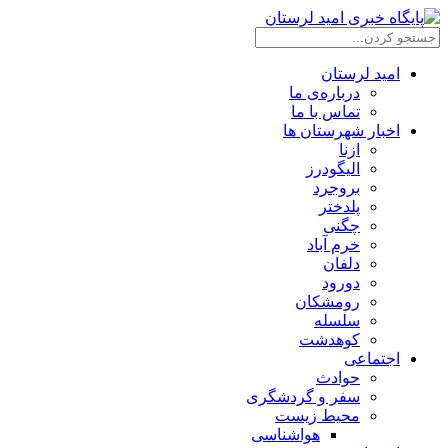
امید لرستان
درباره‌ی ما
تماس با ما
اخبار شهرستان ها
ازنا
الیگودرز
بروجرد
پلدختر
چگنی
خرم آباد
دلفان
دورود
رومشکان
سلسله
کوهدشت
اجتماعی
حوادث
سفر و گردشگری
محیط زیست
هواشناسی