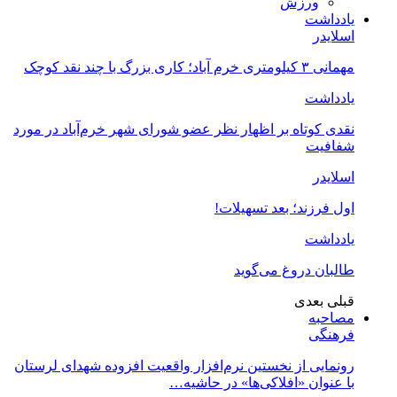
ورزش
یادداشت
اسلایدر
مهمانی ۳ کیلومتری خرم آباد؛ کاری بزرگ با چند نقد کوچک
یادداشت
نقدی کوتاه بر اظهار نظر عضو شورای شهر خرم‌آباد در مورد
شفافیت
اسلایدر
اول فرزند؛ بعد تسهیلات!
یادداشت
طالبان دروغ می‌گوید
قبلی
بعدی
مصاحبه
فرهنگی
رونمایی از نخستین نرم‌افزار واقعیت افزوده شهدای لرستان
با عنوان «افلاکی‌ها» در حاشیه…