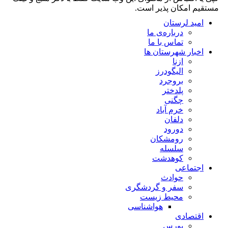
مستقیم امکان پذیر است.
امید لرستان
درباره‌ی ما
تماس با ما
اخبار شهرستان ها
ازنا
الیگودرز
بروجرد
پلدختر
چگنی
خرم آباد
دلفان
دورود
رومشکان
سلسله
کوهدشت
اجتماعی
حوادث
سفر و گردشگری
محیط زیست
هواشناسی
اقتصادی
بورس