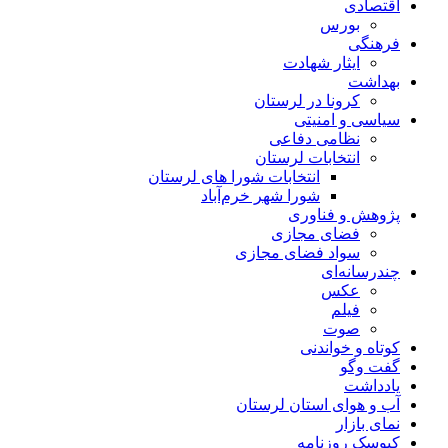
اقتصادی
بورس
فرهنگی
ایثار شهادت
بهداشت
کرونا در لرستان
سیاسی و امنیتی
نظامی دفاعی
انتخابات لرستان
انتخابات شورا های لرستان
شورا شهر خرم‌آباد
پژوهش و فناوری
فضای مجازی
سواد فضای مجازی
چندرسانه‌ای
عكس
فیلم
صوت
کوتاه و خواندنی
گفت وگو
یادداشت
آب و هوای استان لرستان
نمای بازار
کیوسک روزنامه