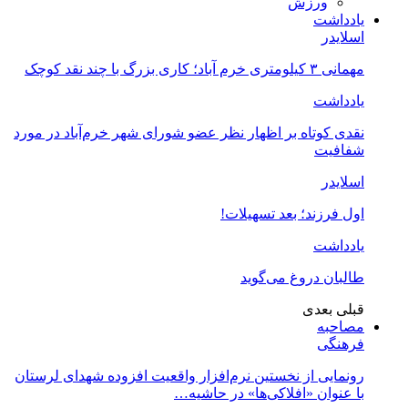
ورزش
یادداشت
اسلایدر
مهمانی ۳ کیلومتری خرم آباد؛ کاری بزرگ با چند نقد کوچک
یادداشت
نقدی کوتاه بر اظهار نظر عضو شورای شهر خرم‌آباد در مورد
شفافیت
اسلایدر
اول فرزند؛ بعد تسهیلات!
یادداشت
طالبان دروغ می‌گوید
قبلی
بعدی
مصاحبه
فرهنگی
رونمایی از نخستین نرم‌افزار واقعیت افزوده شهدای لرستان
با عنوان «افلاکی‌ها» در حاشیه…