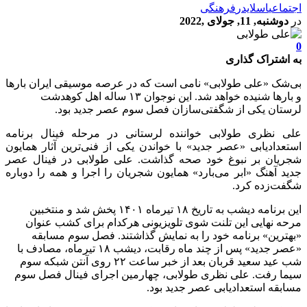
اجتماعی
اسلایدر
فرهنگی
در
دوشنبه, 11, جولای ,2022
0
به اشتراک گذاری
بی‌شک «علی طولابی» نامی است که در عرصه موسیقی ایران بارها
و بارها شنیده خواهد شد. این نوجوان ۱۳ ساله اهل کوهدشت
لرستان یکی از شگفتی‌سازان فصل سوم عصر جدید بود.
علی نظری طولابی خواننده لرستانی در مرحله فینال برنامه
استعدادیابی «عصر جدید» با خواندن یکی از فنی‌ترین آثار همایون
شجریان بر نبوغ خود صحه گذاشت. علی طولابی در فینال عصر
جدید آهنگ «ابر می‌بارد» همایون شجریان را اجرا و همه را دوباره
شگفت‌زده کرد.
این برنامه دیشب به تاریخ ۱۸ تیرماه ۱۴۰۱ پخش شد و منتخبین
مرحه نهایی این تلنت شوی تلویزیونی هرکدام برای کشب عنوان
«بهترین» برنامه خود را به نمایش گذاشتند. فصل سوم مسابقه
«عصر جدید» پس از چند ماه رقابت، دیشب ۱۸ تیرماه، مصادف با
شب عید سعید قربان بعد از خبر ساعت ۲۲ روی آنتن شبکه سوم
سیما رفت. علی نظری طولابی، چهارمین اجرای فینال فصل سوم
مسابقه استعدادیابی عصر جدید بود.