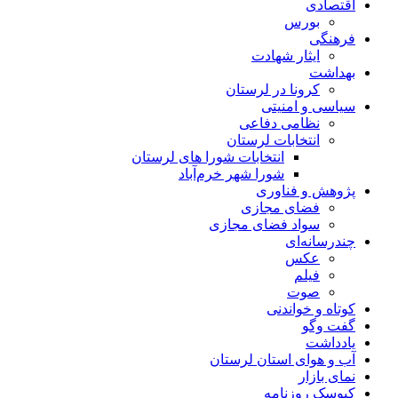
اقتصادی
بورس
فرهنگی
ایثار شهادت
بهداشت
کرونا در لرستان
سیاسی و امنیتی
نظامی دفاعی
انتخابات لرستان
انتخابات شورا های لرستان
شورا شهر خرم‌آباد
پژوهش و فناوری
فضای مجازی
سواد فضای مجازی
چندرسانه‌ای
عكس
فیلم
صوت
کوتاه و خواندنی
گفت وگو
یادداشت
آب و هوای استان لرستان
نمای بازار
کیوسک روزنامه