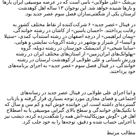
بی‌شک «علی طولابی» نامی است که در عرصه موسیقی ایران بارها
و بارها شنیده خواهد شد. این نوجوان ۱۳ ساله اهل کوهدشت
لرستان یکی از شگفتی‌سازان فصل سوم عصر جدید بود.
در فینال «عصر جدید» ۶ شرکت‌کننده از نقاط مختلف کشور به
رقابت پرداختند. «احسان یاسین» از کاشان در رشته خوانندگی،
«پیمان ابراهیمی» از درچه اصفهان در رشته استندآپ کمدی، «ستیلا
و آنیسا» از شیراز و بوشهر در رشته آکروبات نمایشی و هوایی،
«ساینا شیخی» از اندیمشک خوزستان در رشته دوبله، گروه
«پهلوانک‌های ایران‌زمین» از استان‌های مختلف ایران در رشته
ورزش باستانی و علی طولابی از کوهدشت لرستان در رشته
خوانندگی، در فینال فصل سوم «عصر جدید» به اجرای برنامه‌های
خود پرداختند.
و اما اجرای علی طولابی در فینال عصر جدید در رسانه‌های
اجتماعی و فضای مجازی مورد توجه بسیاری قرار گرفته و بازتاب
گسترده‌ای داشته است. این خواننده خوش آتیه و کم سن و سال که
با تکنیک‌های خوانندگی و سطح بالای گیرایی موسیقی یا به اصطلاح
اهل فن «گوش موزیکالیته»‌اش همه را شگفت‌زده کرده، دیشب نیز
با اجرایی حساب شده و دقیق، توجه‌ها را به خود جلب کرد.
مطالب مرتبط