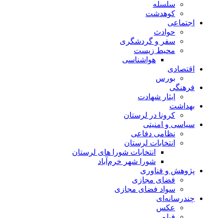
سلسله
کوهدشت
اجتماعی
حوادث
سفر و گردشگری
محیط زیست
هواشناسی
اقتصادی
بورس
فرهنگی
ایثار شهادت
بهداشت
کرونا در لرستان
سیاسی و امنیتی
نظامی دفاعی
انتخابات لرستان
انتخابات شورا های لرستان
شورا شهر خرم‌آباد
پژوهش و فناوری
فضای مجازی
سواد فضای مجازی
چندرسانه‌ای
عكس
فیلم