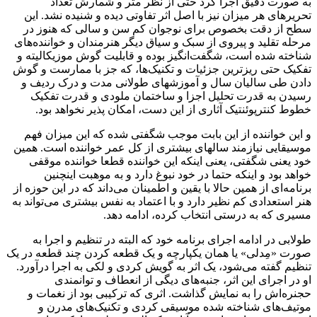
به صورت دقیق اجرا کرد حتی از نظر متر و شمارش تعداد
تحریرهای هر میزان نیز با اصل اثر تفاوتی دیده و شنیده نشد. این
سطح از دقت بخصوص برای نوجوان کم سن و سالی که هنوز در
مرحله تقلید و پیروی از سبک و سیاق دیگر هنرمندان و خواننده‌های
شناخته شده است، شگفت‌انگیز بوده و قابلیت گوش موزیکالیته و
تفکیک حتی ریزترین جزئیات و تکنیک‌ها، که جز با ممارست و گوش
دادن طی سالیان سال و آموزشهای طولانی مدت و درک ردیف و
رسیدن به قدرت تحلیل اجزا و ساختمان ملودی و قدرت تفکیک
خطوط کنترپوئنتیک آثاری از این دست، امکان پذیر نخواهد بود.
و این خواننده از این بابت موجب شگفتی شده که این میزان فهم
موسیقایی نیازمند سالهای بیشتری از کل عمر خواننده است. همین
خود یعنی شگفتی، یعنی اینکه این خواننده قطعا خواننده موقفی
خواهد بود و اینکه حتما در خود نبوغ دارد و به موهبت اینچنین
برنامه‌ای از همین حالا با یقین و اطمینان می‌داند که در این حوزه از
هنر استعدادی کم نظیر دارد و با اعتماد به نفس بیشتری می‌تواند به
مسیری که به درستی انتخاب کرده، ادامه دهد.
طولابی در ادامه اجرای برنامه خود که البته در تنظیم و اجرا به
صورت «مِدلی» یا همان یکپارچه و یک قطعه کردن چند قطعه در یک
تنظیم گفته می‌شود، یک اثر به گویش کردی و لکی به اجرا درآورد.
او در اجرای این اثر، جنبه‌های دیگی از انعطاف و توانمندی
حجنره‌اش را به نمایش گذاشت. اثری که ترکیبی بود از نغمات و
موتیف‌های شناخته شده موسیقی کردی و تکنیک‌های مدرن و