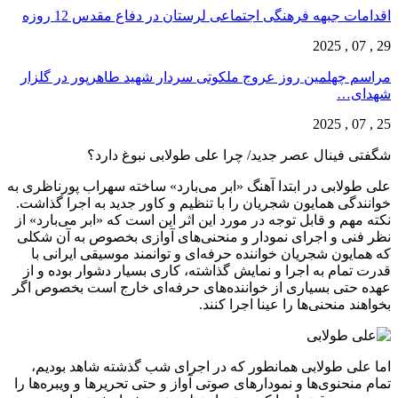
اقدامات جبهه فرهنگی اجتماعی لرستان در دفاع مقدس 12 روزه
29 , 07 , 2025
مراسم چهلمین روز عروج ملکوتی سردار شهید طاهرپور در گلزار
شهدای…
25 , 07 , 2025
شگفتی فینال عصر جدید/ چرا علی طولابی نبوغ دارد؟
علی طولابی در ابتدا آهنگ «ابر می‌بارد» ساخته سهراب پورناظری به
خوانندگی همایون شجریان را با تنظیم و کاور جدید به اجرا گذاشت.
نکته مهم و قابل توجه در مورد این اثر این است که «ابر می‌بارد» از
نظر فنی و اجرای نمودار و منحنی‌های آوازی بخصوص به آن شکلی
که همایون شجریان خواننده حرفه‌ای و توانمند موسیقی ایرانی با
قدرت تمام به اجرا و نمایش گذاشته، کاری بسیار دشوار بوده و از
عهده حتی بسیاری از خواننده‌های حرفه‌ای خارج است بخصوص اگر
بخواهند منحنی‌ها را عینا اجرا کنند.
اما علی طولابی همانطور که در اجرای شب گذشته شاهد بودیم،
تمام منحنوی‌ها و نمودارهای صوتی آواز و حتی تحریرها و ویبره‌ها را