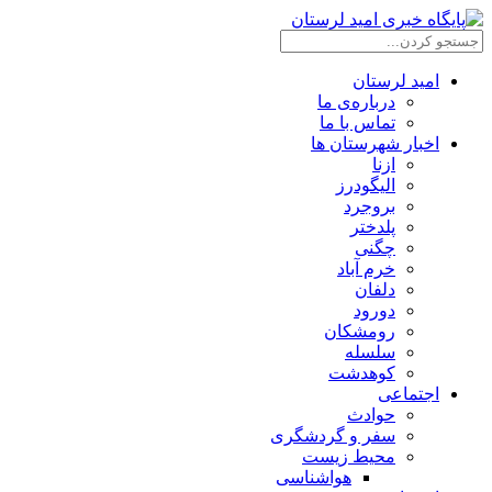
امید لرستان
درباره‌ی ما
تماس با ما
اخبار شهرستان ها
ازنا
الیگودرز
بروجرد
پلدختر
چگنی
خرم آباد
دلفان
دورود
رومشکان
سلسله
کوهدشت
اجتماعی
حوادث
سفر و گردشگری
محیط زیست
هواشناسی