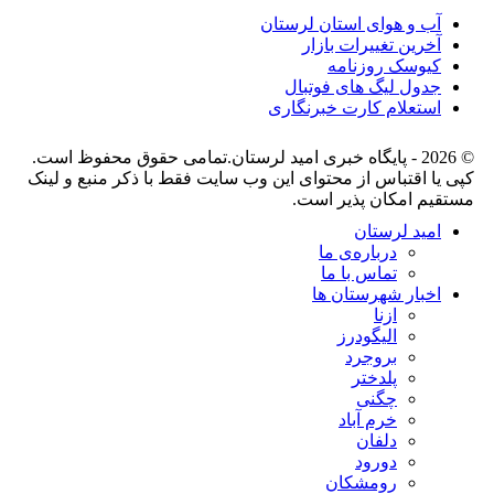
آب و هوای استان لرستان
آخرین تغییرات بازار
کیوسک روزنامه
جدول لیگ های فوتبال
استعلام کارت خبرنگاری
© 2026 - پایگاه خبری اميد لرستان.تمامی حقوق محفوظ است.
کپی یا اقتباس از محتوای این وب سایت فقط با ذکر منبع و لینک
مستقیم امکان پذیر است.
امید لرستان
درباره‌ی ما
تماس با ما
اخبار شهرستان ها
ازنا
الیگودرز
بروجرد
پلدختر
چگنی
خرم آباد
دلفان
دورود
رومشکان