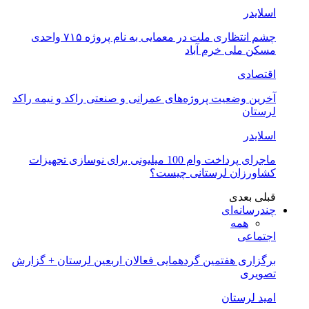
اسلایدر
چشم انتظاری ملت در معمایی به نام پروژه ۷۱۵ واحدی
مسکن ملی خرم آباد
اقتصادی
آخرین وضعیت پروژه‌های عمرانی و صنعتی راکد و نیمه راکد
لرستان
اسلایدر
ماجرای پرداخت وام 100 میلیونی برای نوسازی تجهیزات
کشاورزان لرستانی چیست؟
قبلی
بعدی
چندرسانه‌ای
همه
اجتماعی
برگزاری هفتمین گردهمایی فعالان اربعین لرستان + گزارش
تصویری
امید لرستان