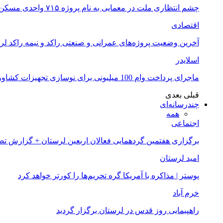
چشم انتظاری ملت در معمایی به نام پروژه ۷۱۵ واحدی مسکن ملی خرم آباد
اقتصادی
آخرین وضعیت پروژه‌های عمرانی و صنعتی راکد و نیمه راکد لر
اسلایدر
ماجرای پرداخت وام 100 میلیونی برای نوسازی تجهیزات کشاورزان لرستانی چیست؟
قبلی
بعدی
چندرسانه‌ای
همه
اجتماعی
برگزاری هفتمین گردهمایی فعالان اربعین لرستان + گزارش ت
امید لرستان
پوستر | مذاکره با آمریکا گره تحریم‌ها را کورتر خواهد کرد
خرم آباد
راهپیمایی روز قدس در لرستان برگزار گردید