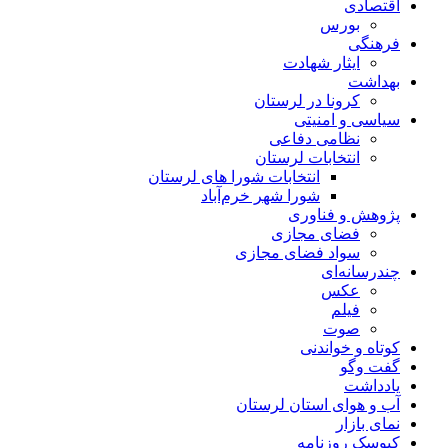
اقتصادی
بورس
فرهنگی
ایثار شهادت
بهداشت
کرونا در لرستان
سیاسی و امنیتی
نظامی دفاعی
انتخابات لرستان
انتخابات شورا های لرستان
شورا شهر خرم‌آباد
پژوهش و فناوری
فضای مجازی
سواد فضای مجازی
چندرسانه‌ای
عكس
فیلم
صوت
کوتاه و خواندنی
گفت وگو
یادداشت
آب و هوای استان لرستان
نمای بازار
کیوسک روزنامه