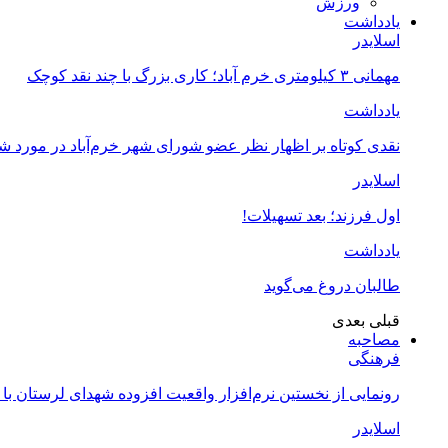
ورزش
یادداشت
اسلایدر
مهمانی ۳ کیلومتری خرم آباد؛ کاری بزرگ با چند نقد کوچک
یادداشت
نقدی کوتاه بر اظهار نظر عضو شورای شهر خرم‌آباد در مورد 
اسلایدر
اول فرزند؛ بعد تسهیلات!
یادداشت
طالبان دروغ می‌گوید
قبلی
بعدی
مصاحبه
فرهنگی
رونمایی از نخستین نرم‌افزار واقعیت افزوده شهدای لرستان با
اسلایدر