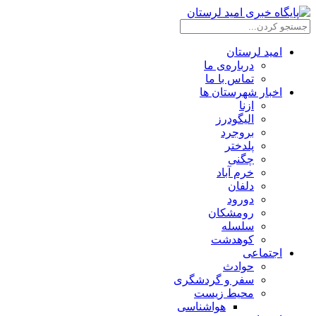
امید لرستان
درباره‌ی ما
تماس با ما
اخبار شهرستان ها
ازنا
الیگودرز
بروجرد
پلدختر
چگنی
خرم آباد
دلفان
دورود
رومشکان
سلسله
کوهدشت
اجتماعی
حوادث
سفر و گردشگری
محیط زیست
هواشناسی