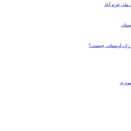
ستان
صویری