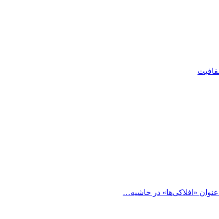
شفافیت
 عنوان «افلاکی‌ها» در حاشیه…