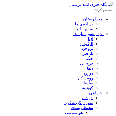
امید لرستان
درباره‌ی ما
تماس با ما
اخبار شهرستان ها
ازنا
الیگودرز
بروجرد
پلدختر
چگنی
خرم آباد
دلفان
دورود
رومشکان
سلسله
کوهدشت
اجتماعی
حوادث
سفر و گردشگری
محیط زیست
هواشناسی