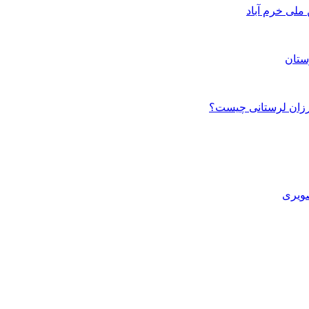
ستان
صویری