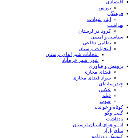
اقتصادی
بورس
فرهنگی
ایثار شهادت
بهداشت
کرونا در لرستان
سیاسی و امنیتی
نظامی دفاعی
انتخابات لرستان
انتخابات شورا های لرستان
شورا شهر خرم‌آباد
پژوهش و فناوری
فضای مجازی
سواد فضای مجازی
چندرسانه‌ای
عكس
فیلم
صوت
کوتاه و خواندنی
گفت وگو
یادداشت
آب و هوای استان لرستان
نمای بازار
کیوسک روزنامه