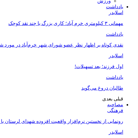
ورزش
یادداشت
اسلایدر
مهمانی ۳ کیلومتری خرم آباد؛ کاری بزرگ با چند نقد کوچک
یادداشت
نقدی کوتاه بر اظهار نظر عضو شورای شهر خرم‌آباد در مورد 
اسلایدر
اول فرزند؛ بعد تسهیلات!
یادداشت
طالبان دروغ می‌گوید
قبلی
بعدی
مصاحبه
فرهنگی
رونمایی از نخستین نرم‌افزار واقعیت افزوده شهدای لرستان با
اسلایدر