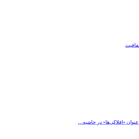
شفافیت
 عنوان «افلاکی‌ها» در حاشیه…