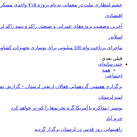
چشم انتظاری ملت در معمایی به نام پروژه ۷۱۵ واحدی مسکن ملی خرم آباد
اقتصادی
آخرین وضعیت پروژه‌های عمرانی و صنعتی راکد و نیمه راکد لر
اسلایدر
ماجرای پرداخت وام 100 میلیونی برای نوسازی تجهیزات کشاورزان لرستانی چیست؟
قبلی
بعدی
چندرسانه‌ای
همه
اجتماعی
برگزاری هفتمین گردهمایی فعالان اربعین لرستان + گزارش ت
امید لرستان
پوستر | مذاکره با آمریکا گره تحریم‌ها را کورتر خواهد کرد
خرم آباد
راهپیمایی روز قدس در لرستان برگزار گردید