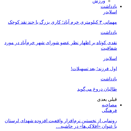
ورزش
یادداشت
اسلایدر
مهمانی ۳ کیلومتری خرم آباد؛ کاری بزرگ با چند نقد کوچک
یادداشت
نقدی کوتاه بر اظهار نظر عضو شورای شهر خرم‌آباد در مورد
شفافیت
اسلایدر
اول فرزند؛ بعد تسهیلات!
یادداشت
طالبان دروغ می‌گوید
قبلی
بعدی
مصاحبه
فرهنگی
رونمایی از نخستین نرم‌افزار واقعیت افزوده شهدای لرستان
با عنوان «افلاکی‌ها» در حاشیه…