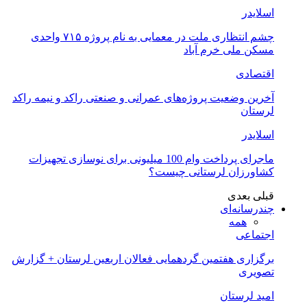
اسلایدر
چشم انتظاری ملت در معمایی به نام پروژه ۷۱۵ واحدی
مسکن ملی خرم آباد
اقتصادی
آخرین وضعیت پروژه‌های عمرانی و صنعتی راکد و نیمه راکد
لرستان
اسلایدر
ماجرای پرداخت وام 100 میلیونی برای نوسازی تجهیزات
کشاورزان لرستانی چیست؟
قبلی
بعدی
چندرسانه‌ای
همه
اجتماعی
برگزاری هفتمین گردهمایی فعالان اربعین لرستان + گزارش
تصویری
امید لرستان