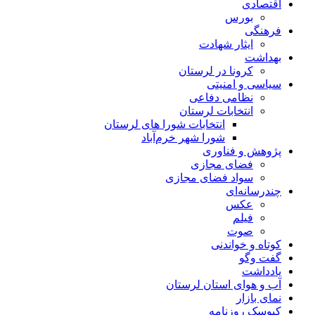
اقتصادی
بورس
فرهنگی
ایثار شهادت
بهداشت
کرونا در لرستان
سیاسی و امنیتی
نظامی دفاعی
انتخابات لرستان
انتخابات شورا های لرستان
شورا شهر خرم‌آباد
پژوهش و فناوری
فضای مجازی
سواد فضای مجازی
چندرسانه‌ای
عكس
فیلم
صوت
کوتاه و خواندنی
گفت وگو
یادداشت
آب و هوای استان لرستان
نمای بازار
کیوسک روزنامه