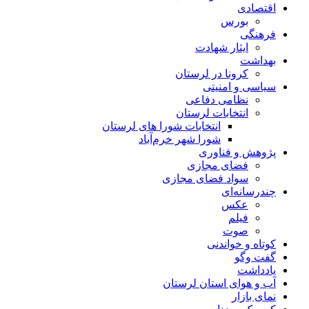
اقتصادی
بورس
فرهنگی
ایثار شهادت
بهداشت
کرونا در لرستان
سیاسی و امنیتی
نظامی دفاعی
انتخابات لرستان
انتخابات شورا های لرستان
شورا شهر خرم‌آباد
پژوهش و فناوری
فضای مجازی
سواد فضای مجازی
چندرسانه‌ای
عكس
فیلم
صوت
کوتاه و خواندنی
گفت وگو
یادداشت
آب و هوای استان لرستان
نمای بازار