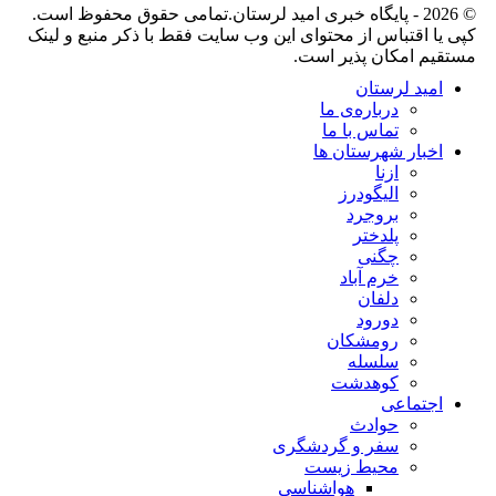
© 2026 - پایگاه خبری اميد لرستان.تمامی حقوق محفوظ است.
کپی یا اقتباس از محتوای این وب سایت فقط با ذکر منبع و لینک
مستقیم امکان پذیر است.
امید لرستان
درباره‌ی ما
تماس با ما
اخبار شهرستان ها
ازنا
الیگودرز
بروجرد
پلدختر
چگنی
خرم آباد
دلفان
دورود
رومشکان
سلسله
کوهدشت
اجتماعی
حوادث
سفر و گردشگری
محیط زیست
هواشناسی