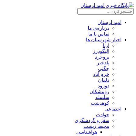
امید لرستان
درباره‌ی ما
تماس با ما
اخبار شهرستان ها
ازنا
الیگودرز
بروجرد
پلدختر
چگنی
خرم آباد
دلفان
دورود
رومشکان
سلسله
کوهدشت
اجتماعی
حوادث
سفر و گردشگری
محیط زیست
هواشناسی