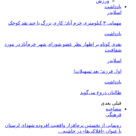
ورزش
یادداشت
اسلایدر
مهمانی ۳ کیلومتری خرم آباد؛ کاری بزرگ با چند نقد کوچک
یادداشت
نقدی کوتاه بر اظهار نظر عضو شورای شهر خرم‌آباد در مورد
شفافیت
اسلایدر
اول فرزند؛ بعد تسهیلات!
یادداشت
طالبان دروغ می‌گوید
قبلی
بعدی
مصاحبه
فرهنگی
رونمایی از نخستین نرم‌افزار واقعیت افزوده شهدای لرستان
با عنوان «افلاکی‌ها» در حاشیه…