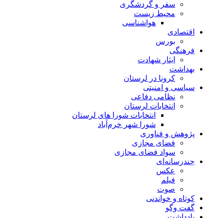
سفر و گردشگری
محیط زیست
هواشناسی
اقتصادی
بورس
فرهنگی
ایثار شهادت
بهداشت
کرونا در لرستان
سیاسی و امنیتی
نظامی دفاعی
انتخابات لرستان
انتخابات شورا های لرستان
شورا شهر خرم‌آباد
پژوهش و فناوری
فضای مجازی
سواد فضای مجازی
چندرسانه‌ای
عكس
فیلم
صوت
کوتاه و خواندنی
گفت وگو
یادداشت