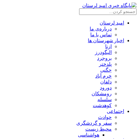
امید لرستان
درباره‌ی ما
تماس با ما
اخبار شهرستان ها
ازنا
الیگودرز
بروجرد
پلدختر
چگنی
خرم آباد
دلفان
دورود
رومشکان
سلسله
کوهدشت
اجتماعی
حوادث
سفر و گردشگری
محیط زیست
هواشناسی