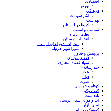
اقتصادی
بورس
فرهنگی
ایثار شهادت
بهداشت
کرونا در لرستان
سیاسی و امنیتی
نظامی دفاعی
انتخابات لرستان
انتخابات شورا های لرستان
شورا شهر خرم‌آباد
پژوهش و فناوری
فضای مجازی
سواد فضای مجازی
چندرسانه‌ای
عكس
فیلم
صوت
کوتاه و خواندنی
گفت وگو
یادداشت
آب و هوای استان لرستان
نمای بازار
کیوسک روزنامه