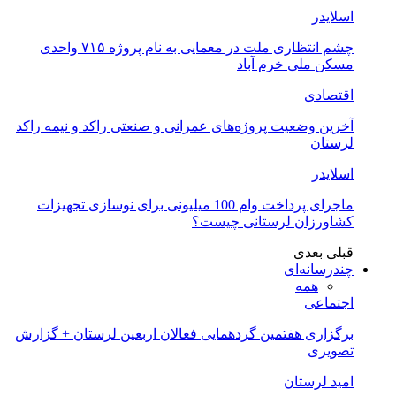
اسلایدر
چشم انتظاری ملت در معمایی به نام پروژه ۷۱۵ واحدی
مسکن ملی خرم آباد
اقتصادی
آخرین وضعیت پروژه‌های عمرانی و صنعتی راکد و نیمه راکد
لرستان
اسلایدر
ماجرای پرداخت وام 100 میلیونی برای نوسازی تجهیزات
کشاورزان لرستانی چیست؟
قبلی
بعدی
چندرسانه‌ای
همه
اجتماعی
برگزاری هفتمین گردهمایی فعالان اربعین لرستان + گزارش
تصویری
امید لرستان