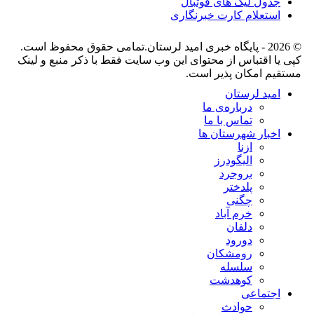
جدول لیگ های فوتبال
استعلام کارت خبرنگاری
© 2026 - پایگاه خبری اميد لرستان.تمامی حقوق محفوظ است.
کپی یا اقتباس از محتوای این وب سایت فقط با ذکر منبع و لینک
مستقیم امکان پذیر است.
امید لرستان
درباره‌ی ما
تماس با ما
اخبار شهرستان ها
ازنا
الیگودرز
بروجرد
پلدختر
چگنی
خرم آباد
دلفان
دورود
رومشکان
سلسله
کوهدشت
اجتماعی
حوادث