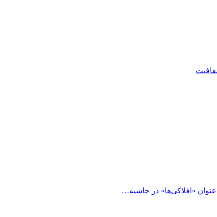
شفافیت
 عنوان «افلاکی‌ها» در حاشیه…