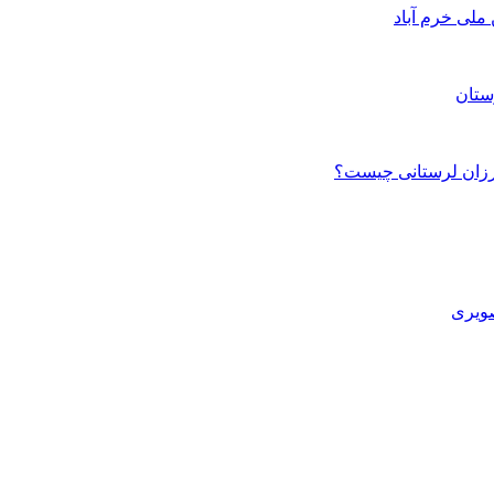
ستان
صویری