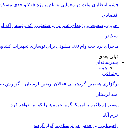
چشم انتظاری ملت در معمایی به نام پروژه ۷۱۵ واحدی مسکن ملی خرم آباد
اقتصادی
آخرین وضعیت پروژه‌های عمرانی و صنعتی راکد و نیمه راکد لر
اسلایدر
ماجرای پرداخت وام 100 میلیونی برای نوسازی تجهیزات کشاورزان لرستانی چیست؟
قبلی
بعدی
چندرسانه‌ای
همه
اجتماعی
برگزاری هفتمین گردهمایی فعالان اربعین لرستان + گزارش ت
امید لرستان
پوستر | مذاکره با آمریکا گره تحریم‌ها را کورتر خواهد کرد
خرم آباد
راهپیمایی روز قدس در لرستان برگزار گردید