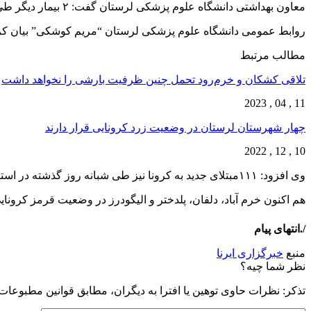
معاون بهداشتی دانشگاه علوم پزشکی لرستان گفت: ۲ بیمار دیگر طی شبانه روز گذشته بر اثر ابتلا به کرونا در این استان جان باختند و شمار قربانیان به ۲ هزار و ۸۷۳ نفر رسید.
روابط عمومی دانشگاه علوم پزشکی لرستان “مریم کوشکی” بیان کرد: ۲۴۴ بیمار مبتلا و مشکوک به کرونا اکنون در مراکز درمانی این استان بستری 
مطالب مرتبط
تلاقی کشکان و خرم‌رود تحمل چنین ظرفیت بارشی را نخواهد داشت
11 , 04 , 2023
چهار شهرستان لرستان در وضعیت زرد کرونایی قرار دارند
10 , 12 , 2022
وی افزود: ۱۱۱مبتلای جدید به کرونا نیز طی شبانه روز گذشته در استان شناسایی شد و شمار مبتلایان به ۲۲۴ هزار و ۴۳۴ نفر رسیده است.
هم اکنون خرم آباد، دلفان، پلدختر و الیگودرز در وضعیت قرمز کرون
/.انتهای پیام
منبع
خبرگزاری ایرنا
نظر شما چیه؟
تذكر: نظرات حاوی توهين يا افترا به ديگران، مطابق قوانين مطبوعا