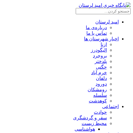
امید لرستان
درباره‌ی ما
تماس با ما
اخبار شهرستان ها
ازنا
الیگودرز
بروجرد
پلدختر
چگنی
خرم آباد
دلفان
دورود
رومشکان
سلسله
کوهدشت
اجتماعی
حوادث
سفر و گردشگری
محیط زیست
هواشناسی