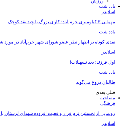
ورزش
یادداشت
اسلایدر
مهمانی ۳ کیلومتری خرم آباد؛ کاری بزرگ با چند نقد کوچک
یادداشت
نقدی کوتاه بر اظهار نظر عضو شورای شهر خرم‌آباد در مورد 
اسلایدر
اول فرزند؛ بعد تسهیلات!
یادداشت
طالبان دروغ می‌گوید
قبلی
بعدی
مصاحبه
فرهنگی
رونمایی از نخستین نرم‌افزار واقعیت افزوده شهدای لرستان با
اسلایدر