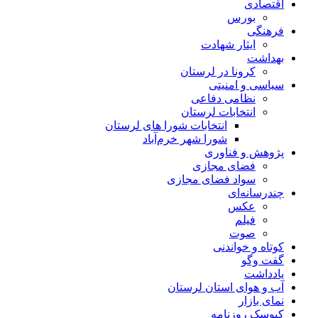
اقتصادی
بورس
فرهنگی
ایثار شهادت
بهداشت
کرونا در لرستان
سیاسی و امنیتی
نظامی دفاعی
انتخابات لرستان
انتخابات شورا های لرستان
شورا شهر خرم‌آباد
پژوهش و فناوری
فضای مجازی
سواد فضای مجازی
چندرسانه‌ای
عكس
فیلم
صوت
کوتاه و خواندنی
گفت وگو
یادداشت
آب و هوای استان لرستان
نمای بازار
کیوسک روزنامه