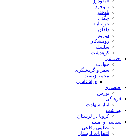
الیگودرز
بروجرد
پلدختر
چگنی
خرم آباد
دلفان
دورود
رومشکان
سلسله
کوهدشت
اجتماعی
حوادث
سفر و گردشگری
محیط زیست
هواشناسی
اقتصادی
بورس
فرهنگی
ایثار شهادت
بهداشت
کرونا در لرستان
سیاسی و امنیتی
نظامی دفاعی
انتخابات لرستان