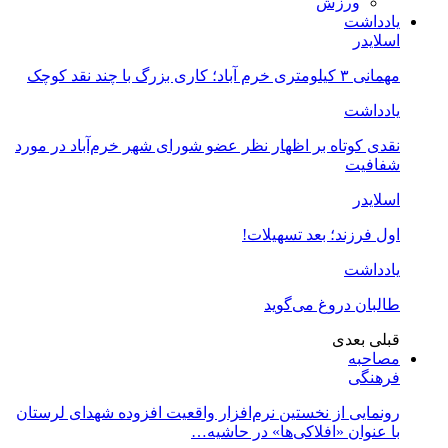
ورزش
یادداشت
اسلایدر
مهمانی ۳ کیلومتری خرم آباد؛ کاری بزرگ با چند نقد کوچک
یادداشت
نقدی کوتاه بر اظهار نظر عضو شورای شهر خرم‌آباد در مورد
شفافیت
اسلایدر
اول فرزند؛ بعد تسهیلات!
یادداشت
طالبان دروغ می‌گوید
قبلی
بعدی
مصاحبه
فرهنگی
رونمایی از نخستین نرم‌افزار واقعیت افزوده شهدای لرستان
با عنوان «افلاکی‌ها» در حاشیه…