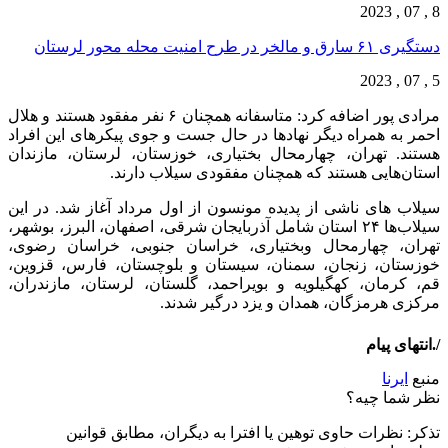
8 , 07 , 2023
دستگیری ۶۱ سارق و مالخر در طرح امنیت محله محور لرستان
5 , 07 , 2023
مرادی پور اضافه کرد: متاسفانه همچنان ۶ نفر مفقود هستند و هلال
احمر به همراه دیگر نهادها در حال جست و جوی پیکرهای این افراد
هستند. تهران، چهارمحال بختیاری، خوزستان، لرستان، ‌مازندان
استان‌هایی هستند که همچنان مفقودی سیلاب دارند.
سیلاب های ناشی از پدیده مونسون از اول مرداد آغاز شد. در این
سیلاب‌ها ۲۴ استان شامل آذربایجان شرقی، اصفهان، البرز، بوشهر،
تهران، چهارمحال وبختیاری، خراسان جنوبی، خراسان رضوی،
خوزستان، زنجان، سمنان، سیستان و بلوچستان، فارس، قزوین،
قم، کرمان، کهگیلویه و بویراحمد، گلستان، لرستان، مازندران،
مرکزی هرمزگان، همدان و یزد درگیر شدند.
/.انتهای پیام
منبع
ایرنا
نظر شما چیه؟
تذكر: نظرات حاوی توهين يا افترا به ديگران، مطابق قوانين