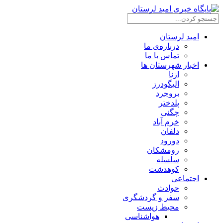
امید لرستان
درباره‌ی ما
تماس با ما
اخبار شهرستان ها
ازنا
الیگودرز
بروجرد
پلدختر
چگنی
خرم آباد
دلفان
دورود
رومشکان
سلسله
کوهدشت
اجتماعی
حوادث
سفر و گردشگری
محیط زیست
هواشناسی