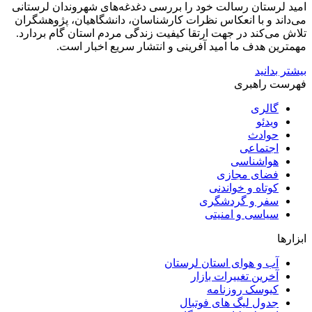
امید لرستان رسالت خود را بررسی دغدغه‌های شهروندان لرستانی
می‌داند و با انعکاس نظرات کارشناسان، دانشگاهیان، پژوهشگران
تلاش می‌کند در جهت ارتقا کیفیت زندگی مردم استان گام بردارد.
مهمترین هدف ما امید آفرینی و انتشار سریع اخبار است.
بیشتر بدانید
فهرست راهبری
گالری
ویدئو
حوادث
اجتماعی
هواشناسی
فضای مجازی
کوتاه و خواندنی
سفر و گردشگری
سیاسی و امنیتی
ابزارها
آب و هوای استان لرستان
آخرین تغییرات بازار
کیوسک روزنامه
جدول لیگ های فوتبال