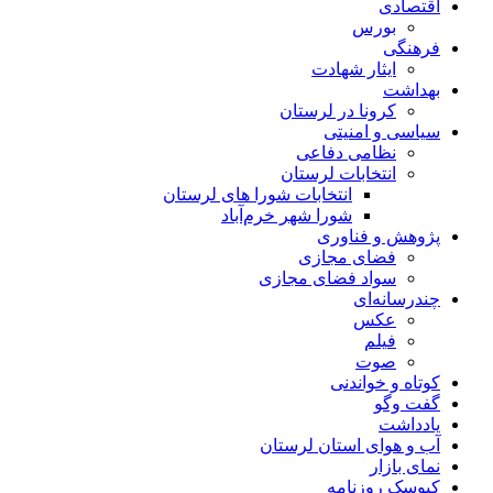
اقتصادی
بورس
فرهنگی
ایثار شهادت
بهداشت
کرونا در لرستان
سیاسی و امنیتی
نظامی دفاعی
انتخابات لرستان
انتخابات شورا های لرستان
شورا شهر خرم‌آباد
پژوهش و فناوری
فضای مجازی
سواد فضای مجازی
چندرسانه‌ای
عكس
فیلم
صوت
کوتاه و خواندنی
گفت وگو
یادداشت
آب و هوای استان لرستان
نمای بازار
کیوسک روزنامه