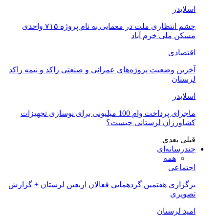
اسلایدر
چشم انتظاری ملت در معمایی به نام پروژه ۷۱۵ واحدی
مسکن ملی خرم آباد
اقتصادی
آخرین وضعیت پروژه‌های عمرانی و صنعتی راکد و نیمه راکد
لرستان
اسلایدر
ماجرای پرداخت وام 100 میلیونی برای نوسازی تجهیزات
کشاورزان لرستانی چیست؟
قبلی
بعدی
چندرسانه‌ای
همه
اجتماعی
برگزاری هفتمین گردهمایی فعالان اربعین لرستان + گزارش
تصویری
امید لرستان