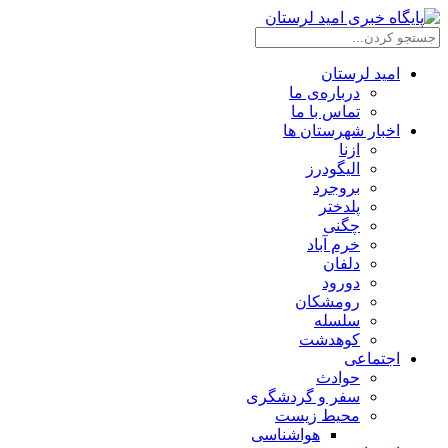
امید لرستان
درباره‌ی ما
تماس با ما
اخبار شهرستان ها
ازنا
الیگودرز
بروجرد
پلدختر
چگنی
خرم آباد
دلفان
دورود
رومشکان
سلسله
کوهدشت
اجتماعی
حوادث
سفر و گردشگری
محیط زیست
هواشناسی