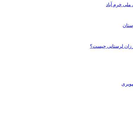
ستان
صویری