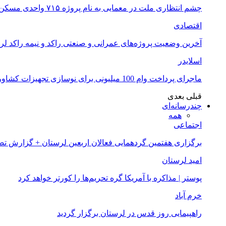
چشم انتظاری ملت در معمایی به نام پروژه ۷۱۵ واحدی مسکن ملی خرم آباد
اقتصادی
آخرین وضعیت پروژه‌های عمرانی و صنعتی راکد و نیمه راکد لر
اسلایدر
ماجرای پرداخت وام 100 میلیونی برای نوسازی تجهیزات کشاورزان لرستانی چیست؟
قبلی
بعدی
چندرسانه‌ای
همه
اجتماعی
برگزاری هفتمین گردهمایی فعالان اربعین لرستان + گزارش ت
امید لرستان
پوستر | مذاکره با آمریکا گره تحریم‌ها را کورتر خواهد کرد
خرم آباد
راهپیمایی روز قدس در لرستان برگزار گردید