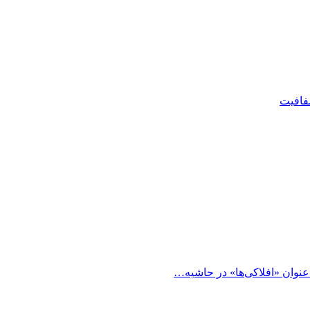
شفافیت
 عنوان «افلاکی‌ها» در حاشیه…