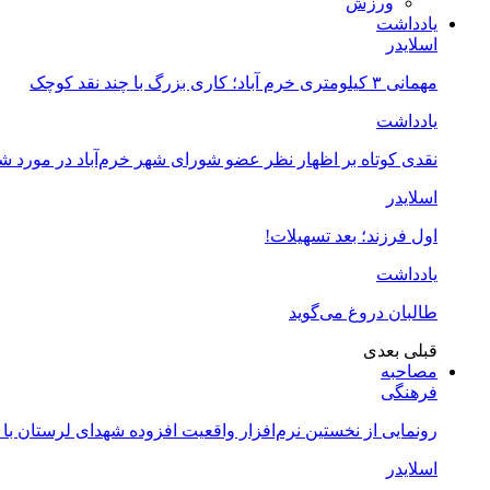
ورزش
یادداشت
اسلایدر
مهمانی ۳ کیلومتری خرم آباد؛ کاری بزرگ با چند نقد کوچک
یادداشت
نقدی کوتاه بر اظهار نظر عضو شورای شهر خرم‌آباد در مورد 
اسلایدر
اول فرزند؛ بعد تسهیلات!
یادداشت
طالبان دروغ می‌گوید
قبلی
بعدی
مصاحبه
فرهنگی
رونمایی از نخستین نرم‌افزار واقعیت افزوده شهدای لرستان با
اسلایدر