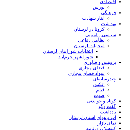
اقتصادی
بورس
فرهنگی
ایثار شهادت
بهداشت
کرونا در لرستان
سیاسی و امنیتی
نظامی دفاعی
انتخابات لرستان
انتخابات شورا های لرستان
شورا شهر خرم‌آباد
پژوهش و فناوری
فضای مجازی
سواد فضای مجازی
چندرسانه‌ای
عكس
فیلم
صوت
کوتاه و خواندنی
گفت وگو
یادداشت
آب و هوای استان لرستان
نمای بازار
کیوسک روزنامه