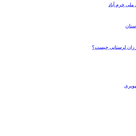
ستان
صویری