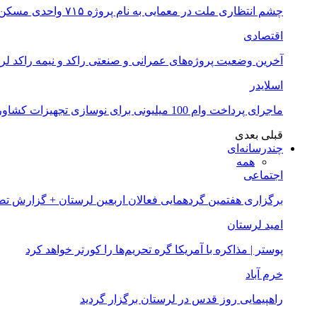
چشم انتظاری ملت در معمایی به نام پروژه ۷۱۵ واحدی مسکن ملی خرم آباد
اقتصادی
آخرین وضعیت پروژه‌های عمرانی و صنعتی راکد و نیمه راکد لر
اسلایدر
ماجرای پرداخت وام 100 میلیونی برای نوسازی تجهیزات کشاورزان لرستانی چیست؟
قبلی
بعدی
چندرسانه‌ای
همه
اجتماعی
برگزاری هفتمین گردهمایی فعالان اربعین لرستان + گزارش ت
امید لرستان
پوستر | مذاکره با آمریکا گره تحریم‌ها را کورتر خواهد کرد
خرم آباد
راهپیمایی روز قدس در لرستان برگزار گردید