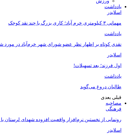
ورزش
یادداشت
اسلایدر
مهمانی ۳ کیلومتری خرم آباد؛ کاری بزرگ با چند نقد کوچک
یادداشت
نقدی کوتاه بر اظهار نظر عضو شورای شهر خرم‌آباد در مورد 
اسلایدر
اول فرزند؛ بعد تسهیلات!
یادداشت
طالبان دروغ می‌گوید
قبلی
بعدی
مصاحبه
فرهنگی
رونمایی از نخستین نرم‌افزار واقعیت افزوده شهدای لرستان با
اسلایدر