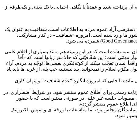
 آن پرداخته شده و عمدتاً با نگاهی اجمالی یا تک بعدی و یک‌طرفه از
ن دسترسی آزاد عموم مردم به اطلاعات است. شفافیت به عنوان یک
 کشور ما وارد شده است. امروزه «شفافیت» در کنار مشارکت،
انان سبب شده است که در این زمینه هم مانند بسیاری از اقلام علمی
 مهمّی است؛ این شفّافیّتی که حالا سر زبانها است که «آقا
اً انسان تعجّب میکند از کوته‌فکری بعضی‌ها! توجّه به مردم، آراء
کرّم اسلام را نمیخوانید، بلد نیستید، خب بله، از غربی‌ها باید یاد
مانده تا جایی که امروزه انگاره “عدم شفافیت” و پنهان کاری
‏آن‏ از طریق‏ رادیو و روزنامه‏ رسمی‏ برای‏ اطلاع‏ عموم‏ منتشر شود. در شرایط اضطراری‏، در
ود. مصوبات‏ جلسه‏ غیر علنی‏ در صورتی‏ معتبر است‏ که‏ با حضور
ی‏ اطلاع‏ عموم‏ منتشر گردد».
ایندگان مجلس بود، اما متاسفانه با ورقه ای و سپس الکترونیک
سیار نمود.