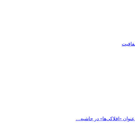
شفافیت
 عنوان «افلاکی‌ها» در حاشیه…