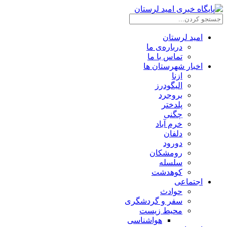
امید لرستان
درباره‌ی ما
تماس با ما
اخبار شهرستان ها
ازنا
الیگودرز
بروجرد
پلدختر
چگنی
خرم آباد
دلفان
دورود
رومشکان
سلسله
کوهدشت
اجتماعی
حوادث
سفر و گردشگری
محیط زیست
هواشناسی