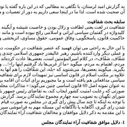
به گزارش امید لرستان، با نگاهی به مطالبی که در این باره گفته یا نو
آن صحبت شده است. لذا ما در اینجا سعی داریم به دور از تعصبات و ه
سابقه بحث شفافیت
شفافیت در لغت یعنی لطافت و زلال بودن و خاصیت شیشه و آبگینه د
کلیدواژه در گفتمان سیاسی ایرانی و اسلامی رائج نبوده است و مانن
حاکمیت قانون، پاسخگویی، وفاق عمومی، حقوق مساوی، اثربخشی و کارایی و نیز مسئ
با این حال به راحتی می توان فهمید که عنصر شفافیت در حکومت، در تا
و عملی دیگر واردکننده باشیم. رهبر عالیقدر جمهوری اسلامی چندی پیش
شفّاف، شفّاف»، در کلام امیرالمؤمنین است. بعضی‌ها عادت کرد‌ه‌اند ه
مردم، اهتمام به مردم، میگوید «ما از غربی‌ها یاد گرفتیم اینها را»؛… 
بگیرید. میگویند بعضی‌ها، می‌شنوید که «بله، این شفّافیّت را هم آنها به ما یاد 
علاوه بر مکتب اسلام در قانون اساسی نیز تمهیدات لازم برای شفافیت
سیاسی مدافعانی هم یافته است و ما مجبوریم برای اثبات آن اقامه بر
به عنوان نمونه اصل 
صورتی‏ که‏ رعایت‏ امنیت‏ کشور ایجاب‏ کند، به‏ تقاضای‏ رئیس‏ جمهور یا
شورای‏ نگهبان‏ به‏ تصویب‏ سه‏ چهارم‏ مجموع‏ نمایندگان‏ برسد. گزارش
با توجه به اینکه تا چند سال پیش رای گیری در مجلس به صورت قیام 
شدن رای گیری، آگاهانه یا ناآگاهانه این مسئله مهم به فراموشی سپرده
با این مقدمه به ذکر دلایل موافقان و مخالفان شفافیت آراء نمایندگان
1- دلایل موافق شفافیت آراء نمایندگان مجلس