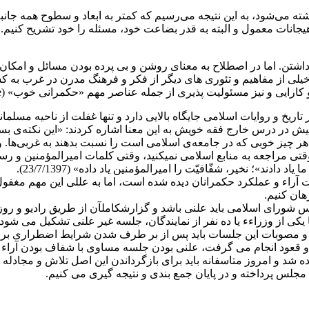
شته می‌شود، به این نتیجه می‌رسیم که کمتر به ابعاد و سطوح همه جانبه
یجانات معمول و البته به قدر بضاعت خود، مسئله را خود تشریح کنیم.
اشتن. اما در اصطلاح به معنای روشن و بی پرده بودن مسائل و امکا
د خیلی از مفاهیم و تئوری های دیگر از فکر و فرهنگ مدرن در غرب به
ولیت پذیری از جمله عناصر مهم «حکمرانی خوب» (Good Governance) شمرده می شود.
ریخ و روایات اسلامی جایگاه بالایی دارد و تنها غفلت از ناحیه مسلم
 در درس خارج فقه خویش به این معنا اشاره کردند: «این نکته‌ی بسیار
ر چیز خوبی که در جامعه‌ی اسلامی است را نسبت بدهند به غربی‌ها. واقع
وقتی مراجعه به منابع اسلامی نمیکنید، وقتی کلمات امیرالمؤمنین و رسول م
دادند»؛ نخیر، شفّافیّت را امیرالمؤمنین یاد داده» (23/7/1397).
 آراء و عملکرد حکمرانان دیده شده است، اما به عللی این مهم مغفول 
هان کنیم.
69 قانون اساسی چنین می‌گوید: « ‎‎مذاکرات‏ مجلس‏ شورای‏ اسلامی‏ باید علنی‏ باشد و گزارش‏کامل
 یکی‏ از وزراءء یا ده‏ نفر از نمایندگان‏، جلسه‏ غیر علنی‏ تشکیل‏ می‏ ش
‏ و مصوبات‏ این‏ جلسات‏ باید پس‏ از بر طرف‏ شدن‏ شرایط اضطراری‏ برا
و قعود انجام می گرفت، علنی بودن جلسه مساوی با شفاف بودن آراء نم
 شد و امروز متاسفانه باید برای بازگرداندن این اصل تلاش و مجادله ب
 مجلس پرداخته و در پایان جمع بندی و نتیجه گیری می کنیم.