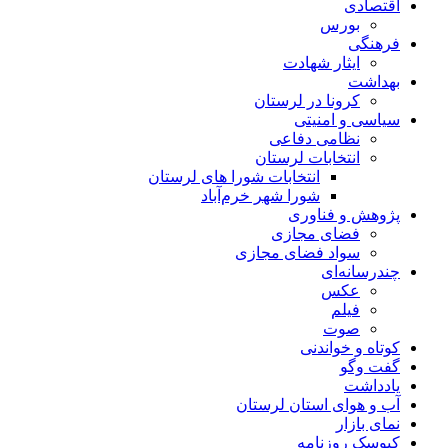
اقتصادی
بورس
فرهنگی
ایثار شهادت
بهداشت
کرونا در لرستان
سیاسی و امنیتی
نظامی دفاعی
انتخابات لرستان
انتخابات شورا های لرستان
شورا شهر خرم‌آباد
پژوهش و فناوری
فضای مجازی
سواد فضای مجازی
چندرسانه‌ای
عكس
فیلم
صوت
کوتاه و خواندنی
گفت وگو
یادداشت
آب و هوای استان لرستان
نمای بازار
کیوسک روزنامه