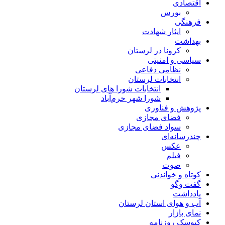
اقتصادی
بورس
فرهنگی
ایثار شهادت
بهداشت
کرونا در لرستان
سیاسی و امنیتی
نظامی دفاعی
انتخابات لرستان
انتخابات شورا های لرستان
شورا شهر خرم‌آباد
پژوهش و فناوری
فضای مجازی
سواد فضای مجازی
چندرسانه‌ای
عكس
فیلم
صوت
کوتاه و خواندنی
گفت وگو
یادداشت
آب و هوای استان لرستان
نمای بازار
کیوسک روزنامه