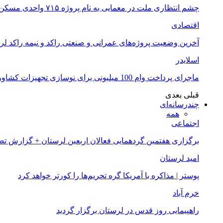
چشم انتظاری ملت در معمایی به نام پروژه ۷۱۵ واحدی مسکن ملی خرم آباد
اقتصادی
آخرین وضعیت پروژه‌های عمرانی و صنعتی راکد و نیمه راکد لر
اسلایدر
ماجرای پرداخت وام 100 میلیونی برای نوسازی تجهیزات کشاورزان لرستانی چیست؟
قبلی
بعدی
چندرسانه‌ای
همه
اجتماعی
برگزاری هفتمین گردهمایی فعالان اربعین لرستان + گزارش ت
امید لرستان
پوستر | مذاکره با آمریکا گره تحریم‌ها را کورتر خواهد کرد
خرم آباد
راهپیمایی روز قدس در لرستان برگزار گردید