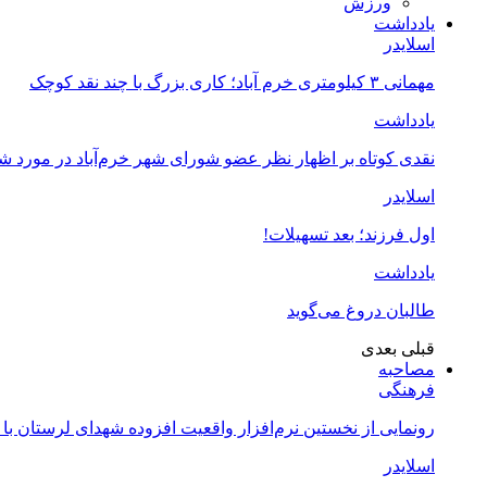
ورزش
یادداشت
اسلایدر
مهمانی ۳ کیلومتری خرم آباد؛ کاری بزرگ با چند نقد کوچک
یادداشت
نقدی کوتاه بر اظهار نظر عضو شورای شهر خرم‌آباد در مورد 
اسلایدر
اول فرزند؛ بعد تسهیلات!
یادداشت
طالبان دروغ می‌گوید
قبلی
بعدی
مصاحبه
فرهنگی
رونمایی از نخستین نرم‌افزار واقعیت افزوده شهدای لرستان با
اسلایدر