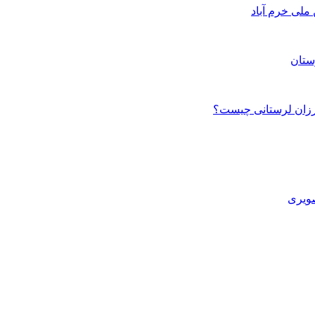
ستان
صویری