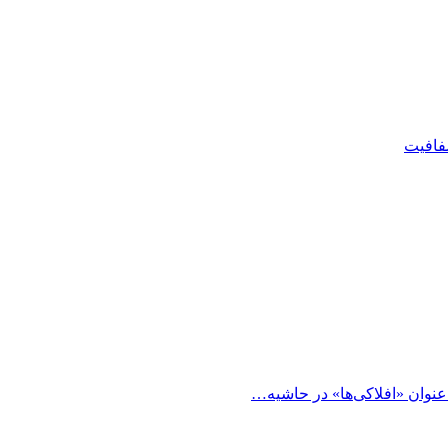
شفافیت
 عنوان «افلاکی‌ها» در حاشیه…