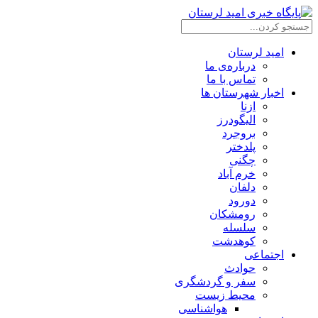
امید لرستان
درباره‌ی ما
تماس با ما
اخبار شهرستان ها
ازنا
الیگودرز
بروجرد
پلدختر
چگنی
خرم آباد
دلفان
دورود
رومشکان
سلسله
کوهدشت
اجتماعی
حوادث
سفر و گردشگری
محیط زیست
هواشناسی