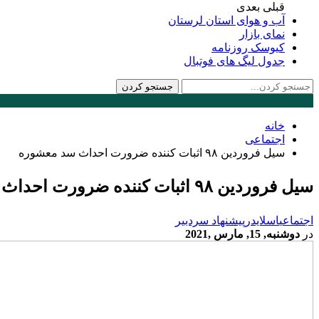
قبلی
بعدی
آب و هوای استان لرستان
نمای بازار
کیوسک روزنامه
جدول لیگ های فوتبال
خانه
اجتماعی
سیل فروردین ۹۸ اثبات کننده ضرورت احداث سد معشوره
سیل فروردین ۹۸ اثبات کننده ضرورت احداث سد معشوره
اجتماعی
اسلایدر
پیشنهاد سردبیر
در
دوشنبه, 15, مارس ,2021