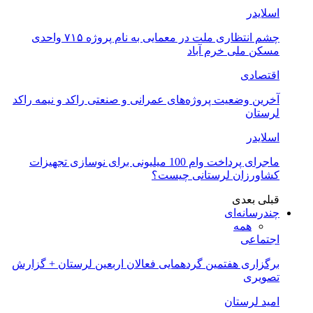
اسلایدر
چشم انتظاری ملت در معمایی به نام پروژه ۷۱۵ واحدی
مسکن ملی خرم آباد
اقتصادی
آخرین وضعیت پروژه‌های عمرانی و صنعتی راکد و نیمه راکد
لرستان
اسلایدر
ماجرای پرداخت وام 100 میلیونی برای نوسازی تجهیزات
کشاورزان لرستانی چیست؟
قبلی
بعدی
چندرسانه‌ای
همه
اجتماعی
برگزاری هفتمین گردهمایی فعالان اربعین لرستان + گزارش
تصویری
امید لرستان