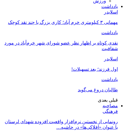
ورزش
یادداشت
اسلایدر
مهمانی ۳ کیلومتری خرم آباد؛ کاری بزرگ با چند نقد کوچک
یادداشت
نقدی کوتاه بر اظهار نظر عضو شورای شهر خرم‌آباد در مورد
شفافیت
اسلایدر
اول فرزند؛ بعد تسهیلات!
یادداشت
طالبان دروغ می‌گوید
قبلی
بعدی
مصاحبه
فرهنگی
رونمایی از نخستین نرم‌افزار واقعیت افزوده شهدای لرستان
با عنوان «افلاکی‌ها» در حاشیه…