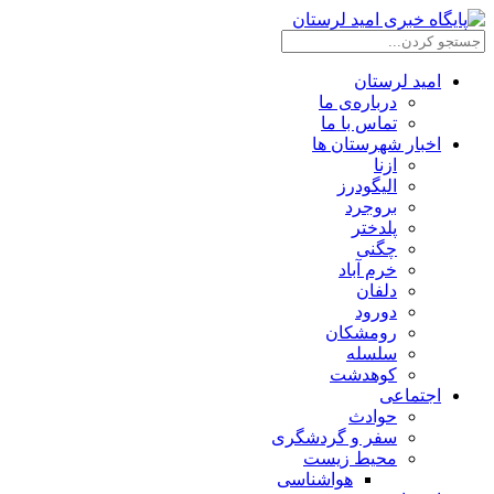
امید لرستان
درباره‌ی ما
تماس با ما
اخبار شهرستان ها
ازنا
الیگودرز
بروجرد
پلدختر
چگنی
خرم آباد
دلفان
دورود
رومشکان
سلسله
کوهدشت
اجتماعی
حوادث
سفر و گردشگری
محیط زیست
هواشناسی