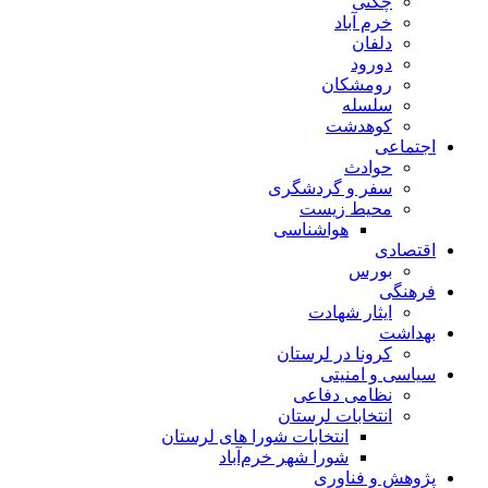
چگنی
خرم آباد
دلفان
دورود
رومشکان
سلسله
کوهدشت
اجتماعی
حوادث
سفر و گردشگری
محیط زیست
هواشناسی
اقتصادی
بورس
فرهنگی
ایثار شهادت
بهداشت
کرونا در لرستان
سیاسی و امنیتی
نظامی دفاعی
انتخابات لرستان
انتخابات شورا های لرستان
شورا شهر خرم‌آباد
پژوهش و فناوری