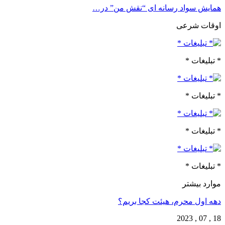
همایش سواد رسانه ای “نقش من” در…
اوقات شرعی
* تبلیغات *
* تبلیغات *
* تبلیغات *
* تبلیغات *
موارد بیشتر
دهه اول محرم، هیئت کجا بریم؟
18 , 07 , 2023