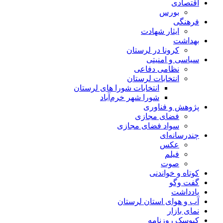
اقتصادی
بورس
فرهنگی
ایثار شهادت
بهداشت
کرونا در لرستان
سیاسی و امنیتی
نظامی دفاعی
انتخابات لرستان
انتخابات شورا های لرستان
شورا شهر خرم‌آباد
پژوهش و فناوری
فضای مجازی
سواد فضای مجازی
چندرسانه‌ای
عكس
فیلم
صوت
کوتاه و خواندنی
گفت وگو
یادداشت
آب و هوای استان لرستان
نمای بازار
کیوسک روزنامه