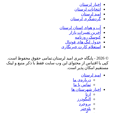
اخبار لرستان
انتخابات لرستان
امید لرستان
گردشگری لرستان
آب و هوای استان لرستان
آخرین تغییرات بازار
کیوسک روزنامه
جدول لیگ های فوتبال
استعلام کارت خبرنگاری
© 2026 - پایگاه خبری اميد لرستان.تمامی حقوق محفوظ است.
کپی یا اقتباس از محتوای این وب سایت فقط با ذکر منبع و لینک
مستقیم امکان پذیر است.
امید لرستان
درباره‌ی ما
تماس با ما
اخبار شهرستان ها
ازنا
الیگودرز
بروجرد
پلدختر