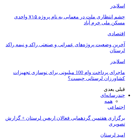
اسلایدر
چشم انتظاری ملت در معمایی به نام پروژه ۷۱۵ واحدی
مسکن ملی خرم آباد
اقتصادی
آخرین وضعیت پروژه‌های عمرانی و صنعتی راکد و نیمه راکد
لرستان
اسلایدر
ماجرای پرداخت وام 100 میلیونی برای نوسازی تجهیزات
کشاورزان لرستانی چیست؟
قبلی
بعدی
چندرسانه‌ای
همه
اجتماعی
برگزاری هفتمین گردهمایی فعالان اربعین لرستان + گزارش
تصویری
امید لرستان