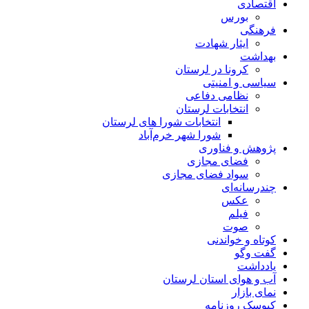
اقتصادی
بورس
فرهنگی
ایثار شهادت
بهداشت
کرونا در لرستان
سیاسی و امنیتی
نظامی دفاعی
انتخابات لرستان
انتخابات شورا های لرستان
شورا شهر خرم‌آباد
پژوهش و فناوری
فضای مجازی
سواد فضای مجازی
چندرسانه‌ای
عكس
فیلم
صوت
کوتاه و خواندنی
گفت وگو
یادداشت
آب و هوای استان لرستان
نمای بازار
کیوسک روزنامه