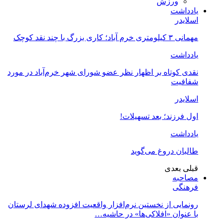
ورزش
یادداشت
اسلایدر
مهمانی ۳ کیلومتری خرم آباد؛ کاری بزرگ با چند نقد کوچک
یادداشت
نقدی کوتاه بر اظهار نظر عضو شورای شهر خرم‌آباد در مورد
شفافیت
اسلایدر
اول فرزند؛ بعد تسهیلات!
یادداشت
طالبان دروغ می‌گوید
قبلی
بعدی
مصاحبه
فرهنگی
رونمایی از نخستین نرم‌افزار واقعیت افزوده شهدای لرستان
با عنوان «افلاکی‌ها» در حاشیه…