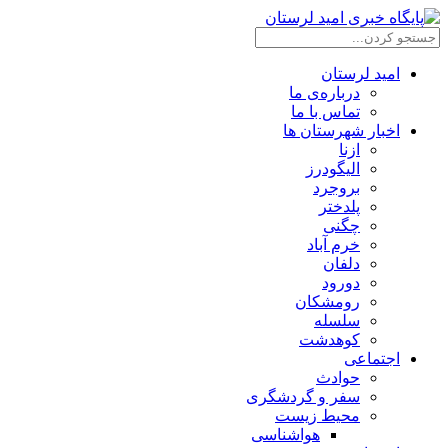
امید لرستان
درباره‌ی ما
تماس با ما
اخبار شهرستان ها
ازنا
الیگودرز
بروجرد
پلدختر
چگنی
خرم آباد
دلفان
دورود
رومشکان
سلسله
کوهدشت
اجتماعی
حوادث
سفر و گردشگری
محیط زیست
هواشناسی