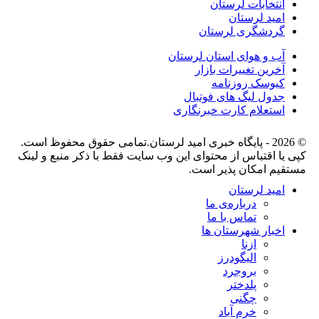
انتخابات لرستان
امید لرستان
گردشگری لرستان
آب و هوای استان لرستان
آخرین تغییرات بازار
کیوسک روزنامه
جدول لیگ های فوتبال
استعلام کارت خبرنگاری
© 2026 - پایگاه خبری اميد لرستان.تمامی حقوق محفوظ است.
کپی یا اقتباس از محتوای این وب سایت فقط با ذکر منبع و لینک
مستقیم امکان پذیر است.
امید لرستان
درباره‌ی ما
تماس با ما
اخبار شهرستان ها
ازنا
الیگودرز
بروجرد
پلدختر
چگنی
خرم آباد