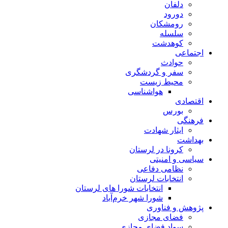
دلفان
دورود
رومشکان
سلسله
کوهدشت
اجتماعی
حوادث
سفر و گردشگری
محیط زیست
هواشناسی
اقتصادی
بورس
فرهنگی
ایثار شهادت
بهداشت
کرونا در لرستان
سیاسی و امنیتی
نظامی دفاعی
انتخابات لرستان
انتخابات شورا های لرستان
شورا شهر خرم‌آباد
پژوهش و فناوری
فضای مجازی
سواد فضای مجازی