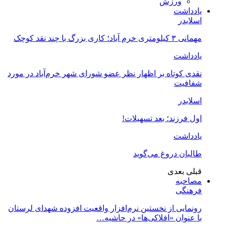
ورزش
یادداشت
اسلایدر
مهمانی ۳ کیلومتری خرم آباد؛ کاری بزرگ با چند نقد کوچک
یادداشت
نقدی کوتاه بر اظهار نظر عضو شورای شهر خرم‌آباد در مورد
شفافیت
اسلایدر
اول فرزند؛ بعد تسهیلات!
یادداشت
طالبان دروغ می‌گوید
قبلی
بعدی
مصاحبه
فرهنگی
رونمایی از نخستین نرم‌افزار واقعیت افزوده شهدای لرستان
با عنوان «افلاکی‌ها» در حاشیه…