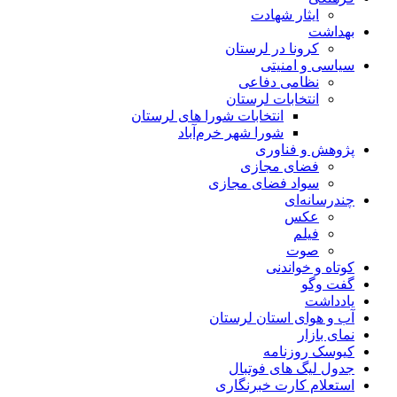
ایثار شهادت
بهداشت
کرونا در لرستان
سیاسی و امنیتی
نظامی دفاعی
انتخابات لرستان
انتخابات شورا های لرستان
شورا شهر خرم‌آباد
پژوهش و فناوری
فضای مجازی
سواد فضای مجازی
چندرسانه‌ای
عكس
فیلم
صوت
کوتاه و خواندنی
گفت وگو
یادداشت
آب و هوای استان لرستان
نمای بازار
کیوسک روزنامه
جدول لیگ های فوتبال
استعلام کارت خبرنگاری