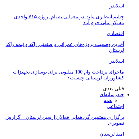
اسلایدر
چشم انتظاری ملت در معمایی به نام پروژه ۷۱۵ واحدی
مسکن ملی خرم آباد
اقتصادی
آخرین وضعیت پروژه‌های عمرانی و صنعتی راکد و نیمه راکد
لرستان
اسلایدر
ماجرای پرداخت وام 100 میلیونی برای نوسازی تجهیزات
کشاورزان لرستانی چیست؟
قبلی
بعدی
چندرسانه‌ای
همه
اجتماعی
برگزاری هفتمین گردهمایی فعالان اربعین لرستان + گزارش
تصویری
امید لرستان