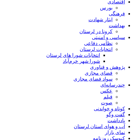
اقتصادی
بورس
فرهنگی
ایثار شهادت
بهداشت
کرونا در لرستان
سیاسی و امنیتی
نظامی دفاعی
انتخابات لرستان
انتخابات شورا های لرستان
شورا شهر خرم‌آباد
پژوهش و فناوری
فضای مجازی
سواد فضای مجازی
چندرسانه‌ای
عكس
فیلم
صوت
کوتاه و خواندنی
گفت وگو
یادداشت
آب و هوای استان لرستان
نمای بازار
کیوسک روزنامه