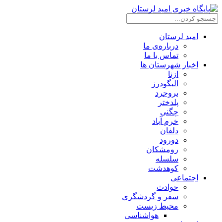
امید لرستان
درباره‌ی ما
تماس با ما
اخبار شهرستان ها
ازنا
الیگودرز
بروجرد
پلدختر
چگنی
خرم آباد
دلفان
دورود
رومشکان
سلسله
کوهدشت
اجتماعی
حوادث
سفر و گردشگری
محیط زیست
هواشناسی