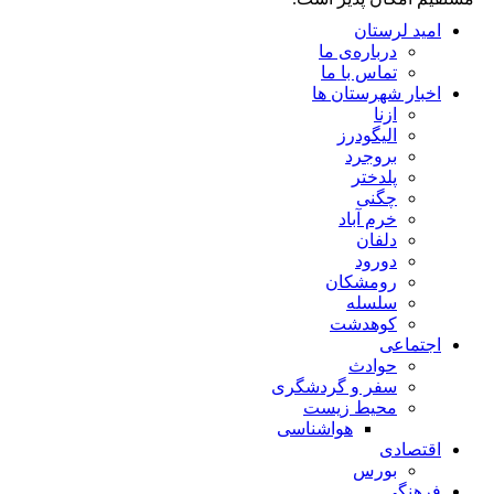
امید لرستان
درباره‌ی ما
تماس با ما
اخبار شهرستان ها
ازنا
الیگودرز
بروجرد
پلدختر
چگنی
خرم آباد
دلفان
دورود
رومشکان
سلسله
کوهدشت
اجتماعی
حوادث
سفر و گردشگری
محیط زیست
هواشناسی
اقتصادی
بورس
فرهنگی