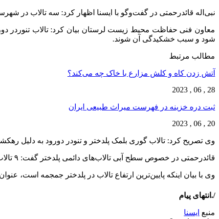
نبی‌اله قائدرحمتی در گفت‌وگو با ایسنا اظهار کرد: سه تالاب در شهر
شود و سبب خشکیدگی آن شوند.
مطالب مرتبط
آتش زدن کاه و کلش مزارع با خاک چه می‌کند؟
28 , 06 , 2023
ثبت دره خزینه در فهرست میراث طبیعی ایران
20 , 06 , 2023
وی تصریح کرد: تالاب گوری بلمک پلدختر و تنودر دورود به دلیل رهکش
قائدرحمتی در خصوص سطح آبی تالاب‌های دائمی پلدختر گفت: ۹ تالاب دائمی و دو تالاب غیردائمی در این شهرستان وجود دارد که متاسفانه با توجه به خشکسالی‌های متوالی تالاب گوری‌بلمک خشک شده است.
وی با بیان اینکه پایین‌ترین ارتفاع تالاب در پلدختر جمجمه است، عنوان کرد: متاسفانه سطح آ
/.انتهای پیام
منبع
ایسنا