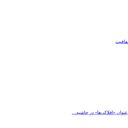
شفافیت
 عنوان «افلاکی‌ها» در حاشیه…