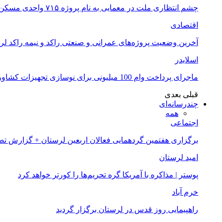
چشم انتظاری ملت در معمایی به نام پروژه ۷۱۵ واحدی مسکن ملی خرم آباد
اقتصادی
آخرین وضعیت پروژه‌های عمرانی و صنعتی راکد و نیمه راکد لر
اسلایدر
ماجرای پرداخت وام 100 میلیونی برای نوسازی تجهیزات کشاورزان لرستانی چیست؟
قبلی
بعدی
چندرسانه‌ای
همه
اجتماعی
برگزاری هفتمین گردهمایی فعالان اربعین لرستان + گزارش ت
امید لرستان
پوستر | مذاکره با آمریکا گره تحریم‌ها را کورتر خواهد کرد
خرم آباد
راهپیمایی روز قدس در لرستان برگزار گردید