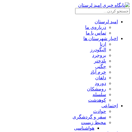
امید لرستان
درباره‌ی ما
تماس با ما
اخبار شهرستان ها
ازنا
الیگودرز
بروجرد
پلدختر
چگنی
خرم آباد
دلفان
دورود
رومشکان
سلسله
کوهدشت
اجتماعی
حوادث
سفر و گردشگری
محیط زیست
هواشناسی