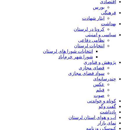
اقتصادی
بورس
فرهنگی
ایثار شهادت
بهداشت
کرونا در لرستان
سیاسی و امنیتی
نظامی دفاعی
انتخابات لرستان
انتخابات شورا های لرستان
شورا شهر خرم‌آباد
پژوهش و فناوری
فضای مجازی
سواد فضای مجازی
چندرسانه‌ای
عكس
فیلم
صوت
کوتاه و خواندنی
گفت وگو
یادداشت
آب و هوای استان لرستان
نمای بازار
کیوسک روزنامه