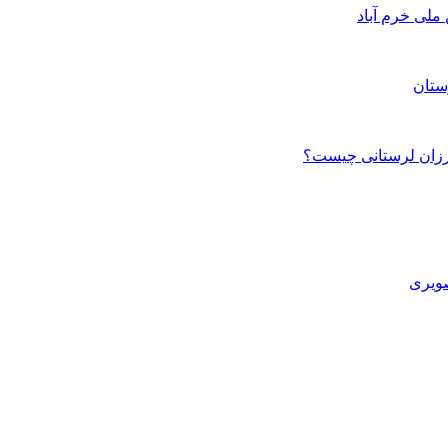
ستان
صویری