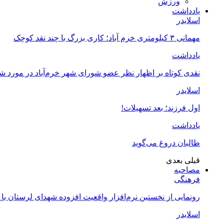
ورزش
یادداشت
اسلایدر
مهمانی ۳ کیلومتری خرم آباد؛ کاری بزرگ با چند نقد کوچک
یادداشت
نقدی کوتاه بر اظهار نظر عضو شورای شهر خرم‌آباد در مورد 
اسلایدر
اول فرزند؛ بعد تسهیلات!
یادداشت
طالبان دروغ می‌گوید
قبلی
بعدی
مصاحبه
فرهنگی
رونمایی از نخستین نرم‌افزار واقعیت افزوده شهدای لرستان با
اسلایدر