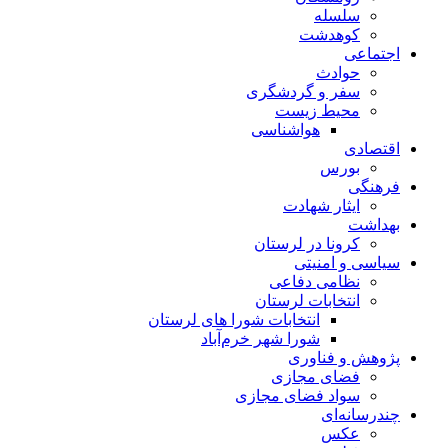
سلسله
کوهدشت
اجتماعی
حوادث
سفر و گردشگری
محیط زیست
هواشناسی
اقتصادی
بورس
فرهنگی
ایثار شهادت
بهداشت
کرونا در لرستان
سیاسی و امنیتی
نظامی دفاعی
انتخابات لرستان
انتخابات شورا های لرستان
شورا شهر خرم‌آباد
پژوهش و فناوری
فضای مجازی
سواد فضای مجازی
چندرسانه‌ای
عكس