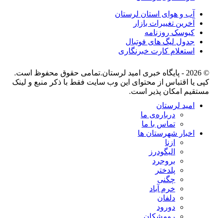
آب و هوای استان لرستان
آخرین تغییرات بازار
کیوسک روزنامه
جدول لیگ های فوتبال
استعلام کارت خبرنگاری
© 2026 - پایگاه خبری اميد لرستان.تمامی حقوق محفوظ است.
کپی یا اقتباس از محتوای این وب سایت فقط با ذکر منبع و لینک
مستقیم امکان پذیر است.
امید لرستان
درباره‌ی ما
تماس با ما
اخبار شهرستان ها
ازنا
الیگودرز
بروجرد
پلدختر
چگنی
خرم آباد
دلفان
دورود
رومشکان