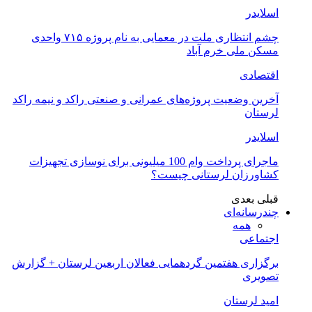
اسلایدر
چشم انتظاری ملت در معمایی به نام پروژه ۷۱۵ واحدی
مسکن ملی خرم آباد
اقتصادی
آخرین وضعیت پروژه‌های عمرانی و صنعتی راکد و نیمه راکد
لرستان
اسلایدر
ماجرای پرداخت وام 100 میلیونی برای نوسازی تجهیزات
کشاورزان لرستانی چیست؟
قبلی
بعدی
چندرسانه‌ای
همه
اجتماعی
برگزاری هفتمین گردهمایی فعالان اربعین لرستان + گزارش
تصویری
امید لرستان