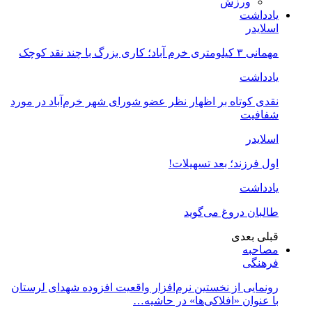
ورزش
یادداشت
اسلایدر
مهمانی ۳ کیلومتری خرم آباد؛ کاری بزرگ با چند نقد کوچک
یادداشت
نقدی کوتاه بر اظهار نظر عضو شورای شهر خرم‌آباد در مورد
شفافیت
اسلایدر
اول فرزند؛ بعد تسهیلات!
یادداشت
طالبان دروغ می‌گوید
قبلی
بعدی
مصاحبه
فرهنگی
رونمایی از نخستین نرم‌افزار واقعیت افزوده شهدای لرستان
با عنوان «افلاکی‌ها» در حاشیه…