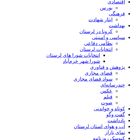
اقتصادی
بورس
فرهنگی
ایثار شهادت
بهداشت
کرونا در لرستان
سیاسی و امنیتی
نظامی دفاعی
انتخابات لرستان
انتخابات شورا های لرستان
شورا شهر خرم‌آباد
پژوهش و فناوری
فضای مجازی
سواد فضای مجازی
چندرسانه‌ای
عكس
فیلم
صوت
کوتاه و خواندنی
گفت وگو
یادداشت
آب و هوای استان لرستان
نمای بازار
کیوسک روزنامه