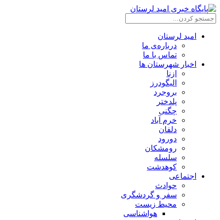
امید لرستان
درباره‌ی ما
تماس با ما
اخبار شهرستان ها
ازنا
الیگودرز
بروجرد
پلدختر
چگنی
خرم آباد
دلفان
دورود
رومشکان
سلسله
کوهدشت
اجتماعی
حوادث
سفر و گردشگری
محیط زیست
هواشناسی