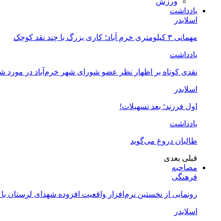
ورزش
یادداشت
اسلایدر
مهمانی ۳ کیلومتری خرم آباد؛ کاری بزرگ با چند نقد کوچک
یادداشت
نقدی کوتاه بر اظهار نظر عضو شورای شهر خرم‌آباد در مورد 
اسلایدر
اول فرزند؛ بعد تسهیلات!
یادداشت
طالبان دروغ می‌گوید
قبلی
بعدی
مصاحبه
فرهنگی
رونمایی از نخستین نرم‌افزار واقعیت افزوده شهدای لرستان با
اسلایدر