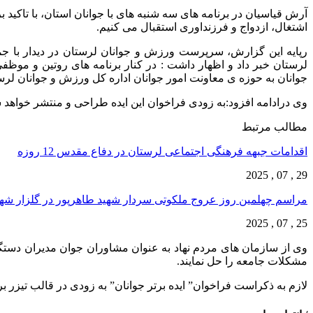
آرش قیاسیان در برنامه های سه شنبه های با جوانان استان، با تاکید ب
اشتغال، ازدواج و فرزنداوری استقبال می کنیم.
رپایه این گزارش، سرپرست ورزش و جوانان لرستان در دیدار با جمعی
لرستان خبر داد و اظهار داشت : در کنار برنامه های روتین و موظف
جوانان به حوزه ی معاونت امور جوانان اداره کل ورزش و جوانان لرست
وی درادامه افزود:به زودی فراخوان این ایده طراحی و منتشر خواهد ش
مطالب مرتبط
اقدامات جبهه فرهنگی اجتماعی لرستان در دفاع مقدس 12 روزه
29 , 07 , 2025
مراسم چهلمین روز عروج ملکوتی سردار شهید طاهرپور در گلزار ش
25 , 07 , 2025
وی از سازمان های مردم نهاد به عنوان مشاوران جوان مدیران دستگا
مشکلات جامعه را حل نمایند.
لازم به ذکراست فراخوان” ایده برتر جوانان” به زودی در قالب تیزر ب