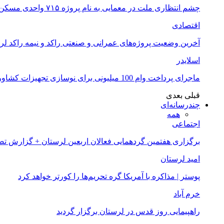
چشم انتظاری ملت در معمایی به نام پروژه ۷۱۵ واحدی مسکن ملی خرم آباد
اقتصادی
آخرین وضعیت پروژه‌های عمرانی و صنعتی راکد و نیمه راکد لر
اسلایدر
ماجرای پرداخت وام 100 میلیونی برای نوسازی تجهیزات کشاورزان لرستانی چیست؟
قبلی
بعدی
چندرسانه‌ای
همه
اجتماعی
برگزاری هفتمین گردهمایی فعالان اربعین لرستان + گزارش ت
امید لرستان
پوستر | مذاکره با آمریکا گره تحریم‌ها را کورتر خواهد کرد
خرم آباد
راهپیمایی روز قدس در لرستان برگزار گردید