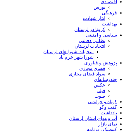
اقتصادی
بورس
فرهنگی
ایثار شهادت
بهداشت
کرونا در لرستان
سیاسی و امنیتی
نظامی دفاعی
انتخابات لرستان
انتخابات شورا های لرستان
شورا شهر خرم‌آباد
پژوهش و فناوری
فضای مجازی
سواد فضای مجازی
چندرسانه‌ای
عكس
فیلم
صوت
کوتاه و خواندنی
گفت وگو
یادداشت
آب و هوای استان لرستان
نمای بازار
کیوسک روزنامه