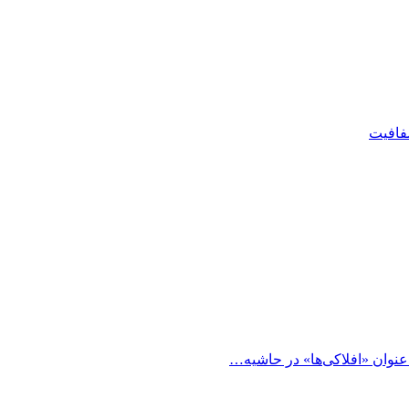
شفافیت
 عنوان «افلاکی‌ها» در حاشیه…