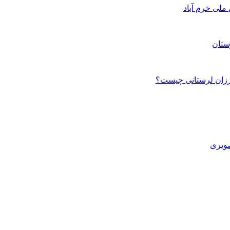
ستان
صویری