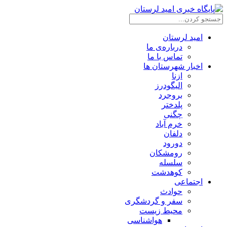
امید لرستان
درباره‌ی ما
تماس با ما
اخبار شهرستان ها
ازنا
الیگودرز
بروجرد
پلدختر
چگنی
خرم آباد
دلفان
دورود
رومشکان
سلسله
کوهدشت
اجتماعی
حوادث
سفر و گردشگری
محیط زیست
هواشناسی