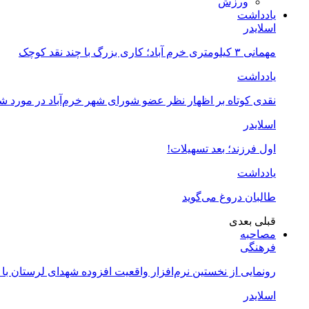
ورزش
یادداشت
اسلایدر
مهمانی ۳ کیلومتری خرم آباد؛ کاری بزرگ با چند نقد کوچک
یادداشت
نقدی کوتاه بر اظهار نظر عضو شورای شهر خرم‌آباد در مورد 
اسلایدر
اول فرزند؛ بعد تسهیلات!
یادداشت
طالبان دروغ می‌گوید
قبلی
بعدی
مصاحبه
فرهنگی
رونمایی از نخستین نرم‌افزار واقعیت افزوده شهدای لرستان با
اسلایدر