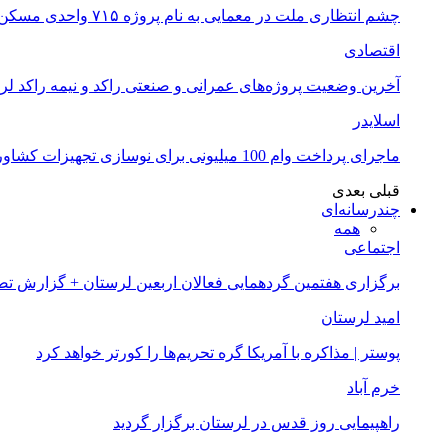
چشم انتظاری ملت در معمایی به نام پروژه ۷۱۵ واحدی مسکن ملی خرم آباد
اقتصادی
آخرین وضعیت پروژه‌های عمرانی و صنعتی راکد و نیمه راکد لر
اسلایدر
ماجرای پرداخت وام 100 میلیونی برای نوسازی تجهیزات کشاورزان لرستانی چیست؟
قبلی
بعدی
چندرسانه‌ای
همه
اجتماعی
برگزاری هفتمین گردهمایی فعالان اربعین لرستان + گزارش ت
امید لرستان
پوستر | مذاکره با آمریکا گره تحریم‌ها را کورتر خواهد کرد
خرم آباد
راهپیمایی روز قدس در لرستان برگزار گردید