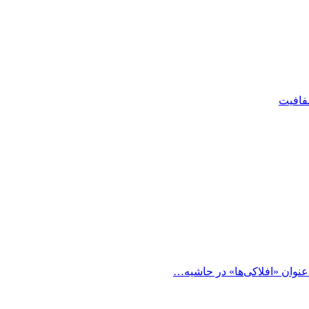
شفافیت
 عنوان «افلاکی‌ها» در حاشیه…