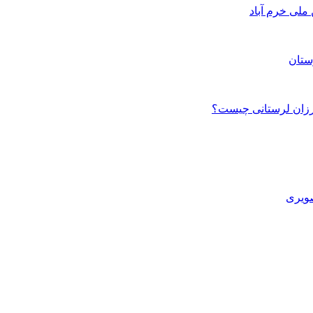
ستان
صویری