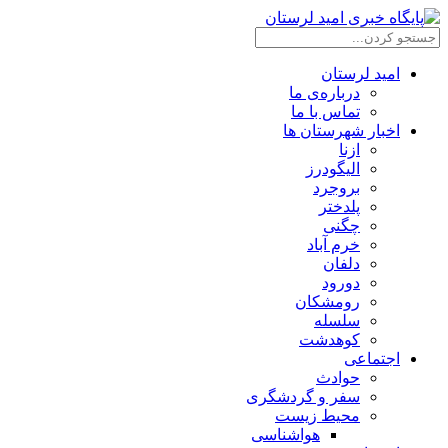
امید لرستان
درباره‌ی ما
تماس با ما
اخبار شهرستان ها
ازنا
الیگودرز
بروجرد
پلدختر
چگنی
خرم آباد
دلفان
دورود
رومشکان
سلسله
کوهدشت
اجتماعی
حوادث
سفر و گردشگری
محیط زیست
هواشناسی