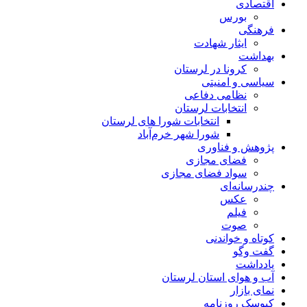
اقتصادی
بورس
فرهنگی
ایثار شهادت
بهداشت
کرونا در لرستان
سیاسی و امنیتی
نظامی دفاعی
انتخابات لرستان
انتخابات شورا های لرستان
شورا شهر خرم‌آباد
پژوهش و فناوری
فضای مجازی
سواد فضای مجازی
چندرسانه‌ای
عكس
فیلم
صوت
کوتاه و خواندنی
گفت وگو
یادداشت
آب و هوای استان لرستان
نمای بازار
کیوسک روزنامه