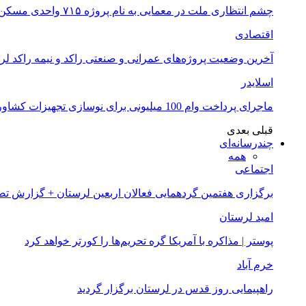
چشم انتظاری ملت در معمایی به نام پروژه ۷۱۵ واحدی مسکن ملی خرم آباد
اقتصادی
آخرین وضعیت پروژه‌های عمرانی و صنعتی راکد و نیمه راکد لر
اسلایدر
ماجرای پرداخت وام 100 میلیونی برای نوسازی تجهیزات کشاورزان لرستانی چیست؟
قبلی
بعدی
چندرسانه‌ای
همه
اجتماعی
برگزاری هفتمین گردهمایی فعالان اربعین لرستان + گزارش ت
امید لرستان
پوستر | مذاکره با آمریکا گره تحریم‌ها را کورتر خواهد کرد
خرم آباد
راهپیمایی روز قدس در لرستان برگزار گردید