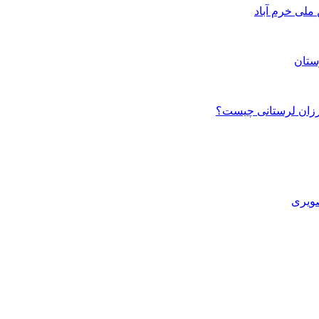
ستان
صویری