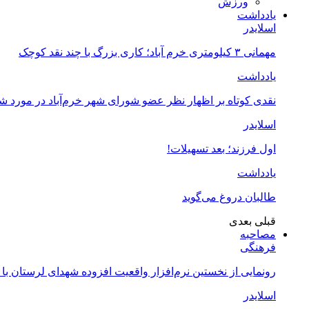
ورزش
یادداشت
اسلایدر
مهمانی ۳ کیلومتری خرم آباد؛ کاری بزرگ با چند نقد کوچک
یادداشت
نقدی کوتاه بر اظهار نظر عضو شورای شهر خرم‌آباد در مورد 
اسلایدر
اول فرزند؛ بعد تسهیلات!
یادداشت
طالبان دروغ می‌گوید
قبلی
بعدی
مصاحبه
فرهنگی
رونمایی از نخستین نرم‌افزار واقعیت افزوده شهدای لرستان با
اسلایدر