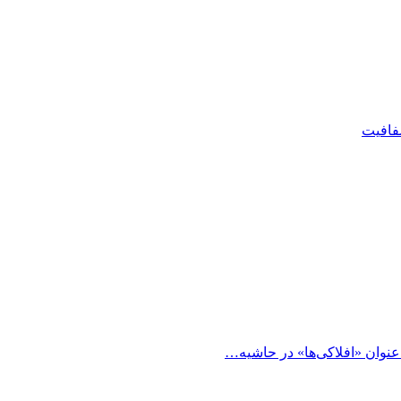
شفافیت
 عنوان «افلاکی‌ها» در حاشیه…