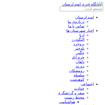
امید لرستان
درباره‌ی ما
تماس با ما
اخبار شهرستان ها
ازنا
الیگودرز
بروجرد
پلدختر
چگنی
خرم آباد
دلفان
دورود
رومشکان
سلسله
کوهدشت
اجتماعی
حوادث
سفر و گردشگری
محیط زیست
هواشناسی