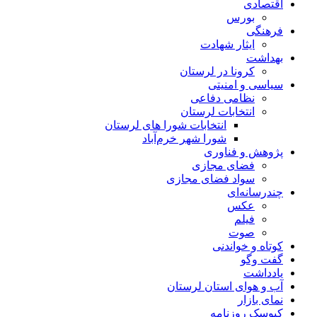
اقتصادی
بورس
فرهنگی
ایثار شهادت
بهداشت
کرونا در لرستان
سیاسی و امنیتی
نظامی دفاعی
انتخابات لرستان
انتخابات شورا های لرستان
شورا شهر خرم‌آباد
پژوهش و فناوری
فضای مجازی
سواد فضای مجازی
چندرسانه‌ای
عكس
فیلم
صوت
کوتاه و خواندنی
گفت وگو
یادداشت
آب و هوای استان لرستان
نمای بازار
کیوسک روزنامه