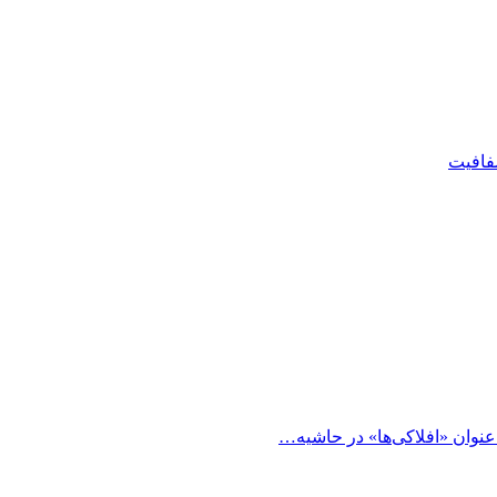
شفافیت
 عنوان «افلاکی‌ها» در حاشیه…