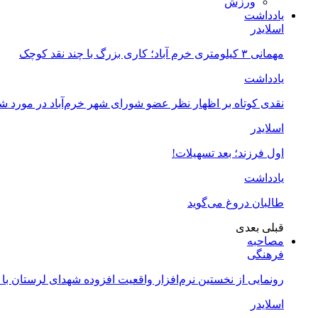
ورزش
یادداشت
اسلایدر
مهمانی ۳ کیلومتری خرم آباد؛ کاری بزرگ با چند نقد کوچک
یادداشت
نقدی کوتاه بر اظهار نظر عضو شورای شهر خرم‌آباد در مورد 
اسلایدر
اول فرزند؛ بعد تسهیلات!
یادداشت
طالبان دروغ می‌گوید
قبلی
بعدی
مصاحبه
فرهنگی
رونمایی از نخستین نرم‌افزار واقعیت افزوده شهدای لرستان با
اسلایدر