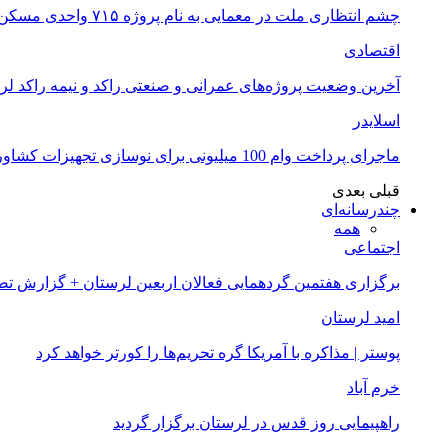
چشم انتظاری ملت در معمایی به نام پروژه ۷۱۵ واحدی مسکن ملی خرم آباد
اقتصادی
آخرین وضعیت پروژه‌های عمرانی و صنعتی راکد و نیمه راکد لر
اسلایدر
ماجرای پرداخت وام 100 میلیونی برای نوسازی تجهیزات کشاورزان لرستانی چیست؟
قبلی
بعدی
چندرسانه‌ای
همه
اجتماعی
برگزاری هفتمین گردهمایی فعالان اربعین لرستان + گزارش ت
امید لرستان
پوستر | مذاکره با آمریکا گره تحریم‌ها را کورتر خواهد کرد
خرم آباد
راهپیمایی روز قدس در لرستان برگزار گردید