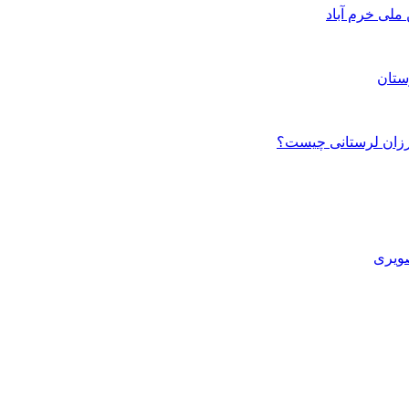
ستان
صویری