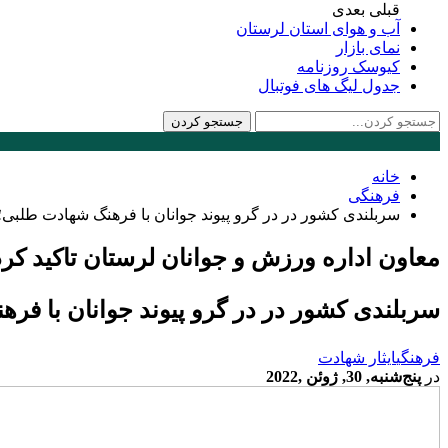
قبلی
بعدی
آب و هوای استان لرستان
نمای بازار
کیوسک روزنامه
جدول لیگ های فوتبال
خانه
فرهنگی
سربلندی کشور در در گرو پیوند جوانان با فرهنگ شهادت طل
معاون اداره ورزش و جوانان لرستان تاکید کرد
سربلندی کشور در در گرو پیوند جوانان با
فرهنگی
ایثار شهادت
در
پنج‌شنبه, 30, ژوئن ,2022