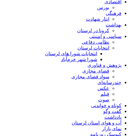
اقتصادی
بورس
فرهنگی
ایثار شهادت
بهداشت
کرونا در لرستان
سیاسی و امنیتی
نظامی دفاعی
انتخابات لرستان
انتخابات شورا های لرستان
شورا شهر خرم‌آباد
پژوهش و فناوری
فضای مجازی
سواد فضای مجازی
چندرسانه‌ای
عكس
فیلم
صوت
کوتاه و خواندنی
گفت وگو
یادداشت
آب و هوای استان لرستان
نمای بازار
کیوسک روزنامه