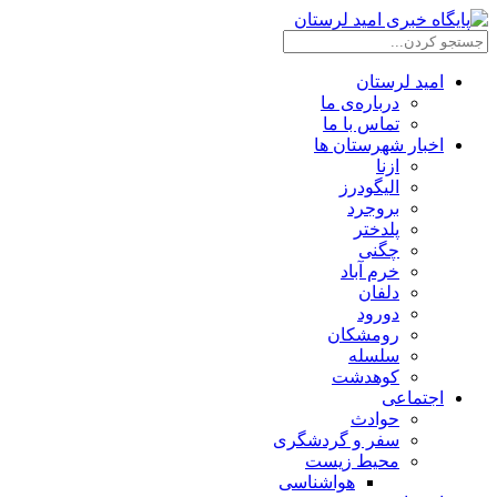
امید لرستان
درباره‌ی ما
تماس با ما
اخبار شهرستان ها
ازنا
الیگودرز
بروجرد
پلدختر
چگنی
خرم آباد
دلفان
دورود
رومشکان
سلسله
کوهدشت
اجتماعی
حوادث
سفر و گردشگری
محیط زیست
هواشناسی