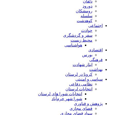
دلفان
دورود
رومشکان
سلسله
کوهدشت
اجتماعی
حوادث
سفر و گردشگری
محیط زیست
هواشناسی
اقتصادی
بورس
فرهنگی
ایثار شهادت
بهداشت
کرونا در لرستان
سیاسی و امنیتی
نظامی دفاعی
انتخابات لرستان
انتخابات شورا های لرستان
شورا شهر خرم‌آباد
پژوهش و فناوری
فضای مجازی
سواد فضای مجازی