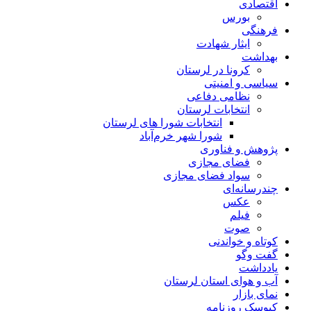
اقتصادی
بورس
فرهنگی
ایثار شهادت
بهداشت
کرونا در لرستان
سیاسی و امنیتی
نظامی دفاعی
انتخابات لرستان
انتخابات شورا های لرستان
شورا شهر خرم‌آباد
پژوهش و فناوری
فضای مجازی
سواد فضای مجازی
چندرسانه‌ای
عكس
فیلم
صوت
کوتاه و خواندنی
گفت وگو
یادداشت
آب و هوای استان لرستان
نمای بازار
کیوسک روزنامه