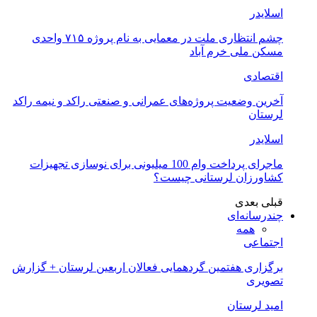
اسلایدر
چشم انتظاری ملت در معمایی به نام پروژه ۷۱۵ واحدی
مسکن ملی خرم آباد
اقتصادی
آخرین وضعیت پروژه‌های عمرانی و صنعتی راکد و نیمه راکد
لرستان
اسلایدر
ماجرای پرداخت وام 100 میلیونی برای نوسازی تجهیزات
کشاورزان لرستانی چیست؟
قبلی
بعدی
چندرسانه‌ای
همه
اجتماعی
برگزاری هفتمین گردهمایی فعالان اربعین لرستان + گزارش
تصویری
امید لرستان