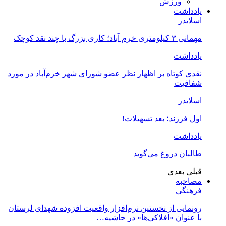
ورزش
یادداشت
اسلایدر
مهمانی ۳ کیلومتری خرم آباد؛ کاری بزرگ با چند نقد کوچک
یادداشت
نقدی کوتاه بر اظهار نظر عضو شورای شهر خرم‌آباد در مورد
شفافیت
اسلایدر
اول فرزند؛ بعد تسهیلات!
یادداشت
طالبان دروغ می‌گوید
قبلی
بعدی
مصاحبه
فرهنگی
رونمایی از نخستین نرم‌افزار واقعیت افزوده شهدای لرستان
با عنوان «افلاکی‌ها» در حاشیه…