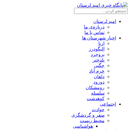
امید لرستان
درباره‌ی ما
تماس با ما
اخبار شهرستان ها
ازنا
الیگودرز
بروجرد
پلدختر
چگنی
خرم آباد
دلفان
دورود
رومشکان
سلسله
کوهدشت
اجتماعی
حوادث
سفر و گردشگری
محیط زیست
هواشناسی