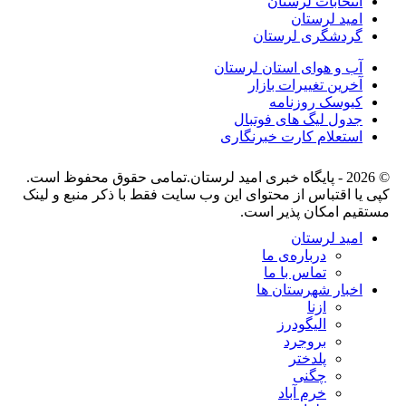
انتخابات لرستان
امید لرستان
گردشگری لرستان
آب و هوای استان لرستان
آخرین تغییرات بازار
کیوسک روزنامه
جدول لیگ های فوتبال
استعلام کارت خبرنگاری
© 2026 - پایگاه خبری اميد لرستان.تمامی حقوق محفوظ است.
کپی یا اقتباس از محتوای این وب سایت فقط با ذکر منبع و لینک
مستقیم امکان پذیر است.
امید لرستان
درباره‌ی ما
تماس با ما
اخبار شهرستان ها
ازنا
الیگودرز
بروجرد
پلدختر
چگنی
خرم آباد