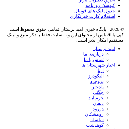
کیوسک روزنامه
جدول لیگ های فوتبال
استعلام کارت خبرنگاری
© 2026 - پایگاه خبری اميد لرستان.تمامی حقوق محفوظ است.
کپی یا اقتباس از محتوای این وب سایت فقط با ذکر منبع و لینک
مستقیم امکان پذیر است.
امید لرستان
درباره‌ی ما
تماس با ما
اخبار شهرستان ها
ازنا
الیگودرز
بروجرد
پلدختر
چگنی
خرم آباد
دلفان
دورود
رومشکان
سلسله
کوهدشت