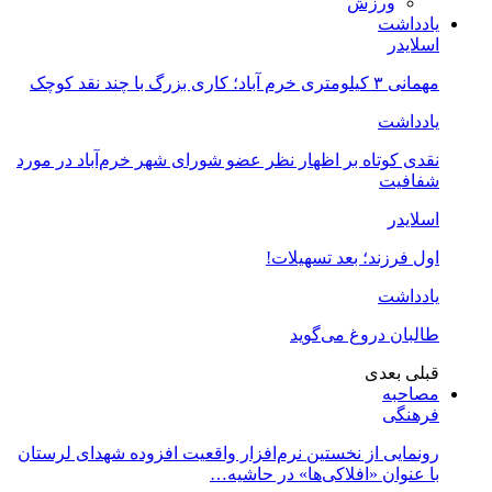
ورزش
یادداشت
اسلایدر
مهمانی ۳ کیلومتری خرم آباد؛ کاری بزرگ با چند نقد کوچک
یادداشت
نقدی کوتاه بر اظهار نظر عضو شورای شهر خرم‌آباد در مورد
شفافیت
اسلایدر
اول فرزند؛ بعد تسهیلات!
یادداشت
طالبان دروغ می‌گوید
قبلی
بعدی
مصاحبه
فرهنگی
رونمایی از نخستین نرم‌افزار واقعیت افزوده شهدای لرستان
با عنوان «افلاکی‌ها» در حاشیه…