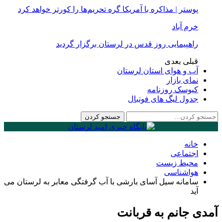
پوستر | مذاکره با آمریکا گره تحریم‌ها را کورتر خواهد کرد
خرم آباد
راهپیمایی روز قدس در لرستان برگزار گردید
قبلی
بعدی
آب و هوای استان لرستان
نمای بازار
کیوسک روزنامه
جدول لیگ های فوتبال
خانه
اجتماعی
محیط زیست
هواشناسی
سامانه سیل آسای بارشی با آب گرفتگی معابر به لرستان می
آید
آمدی جانم به قربانت