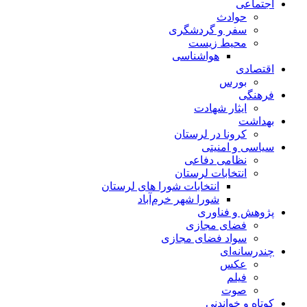
اجتماعی
حوادث
سفر و گردشگری
محیط زیست
هواشناسی
اقتصادی
بورس
فرهنگی
ایثار شهادت
بهداشت
کرونا در لرستان
سیاسی و امنیتی
نظامی دفاعی
انتخابات لرستان
انتخابات شورا های لرستان
شورا شهر خرم‌آباد
پژوهش و فناوری
فضای مجازی
سواد فضای مجازی
چندرسانه‌ای
عكس
فیلم
صوت
کوتاه و خواندنی