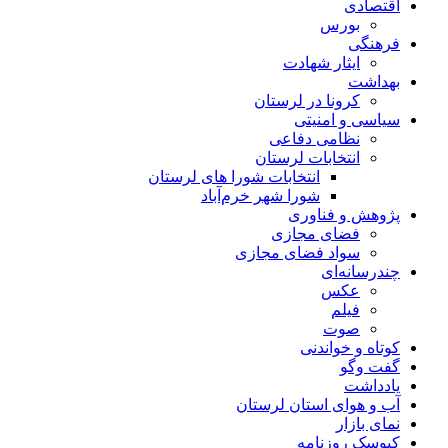
اقتصادی
بورس
فرهنگی
ایثار شهادت
بهداشت
کرونا در لرستان
سیاسی و امنیتی
نظامی دفاعی
انتخابات لرستان
انتخابات شورا های لرستان
شورا شهر خرم‌آباد
پژوهش و فناوری
فضای مجازی
سواد فضای مجازی
چندرسانه‌ای
عكس
فیلم
صوت
کوتاه و خواندنی
گفت وگو
یادداشت
آب و هوای استان لرستان
نمای بازار
کیوسک روزنامه