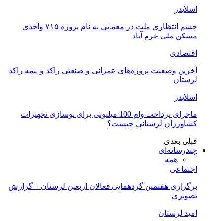
اسلایدر
چشم انتظاری ملت در معمایی به نام پروژه ۷۱۵ واحدی
مسکن ملی خرم آباد
اقتصادی
آخرین وضعیت پروژه‌های عمرانی و صنعتی راکد و نیمه راکد
لرستان
اسلایدر
ماجرای پرداخت وام 100 میلیونی برای نوسازی تجهیزات
کشاورزان لرستانی چیست؟
قبلی
بعدی
چندرسانه‌ای
همه
اجتماعی
برگزاری هفتمین گردهمایی فعالان اربعین لرستان + گزارش
تصویری
امید لرستان