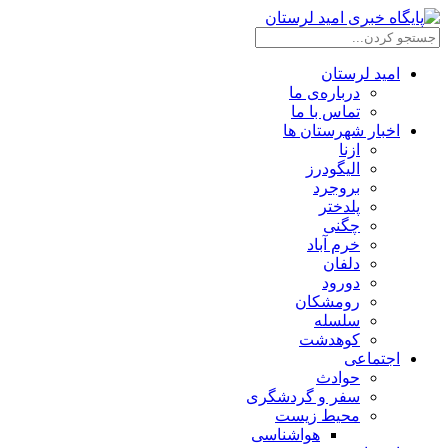
امید لرستان
درباره‌ی ما
تماس با ما
اخبار شهرستان ها
ازنا
الیگودرز
بروجرد
پلدختر
چگنی
خرم آباد
دلفان
دورود
رومشکان
سلسله
کوهدشت
اجتماعی
حوادث
سفر و گردشگری
محیط زیست
هواشناسی