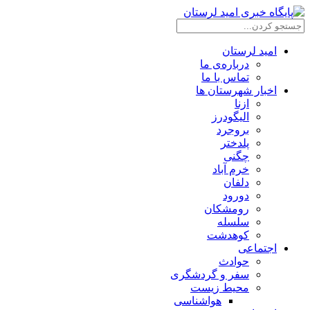
امید لرستان
درباره‌ی ما
تماس با ما
اخبار شهرستان ها
ازنا
الیگودرز
بروجرد
پلدختر
چگنی
خرم آباد
دلفان
دورود
رومشکان
سلسله
کوهدشت
اجتماعی
حوادث
سفر و گردشگری
محیط زیست
هواشناسی