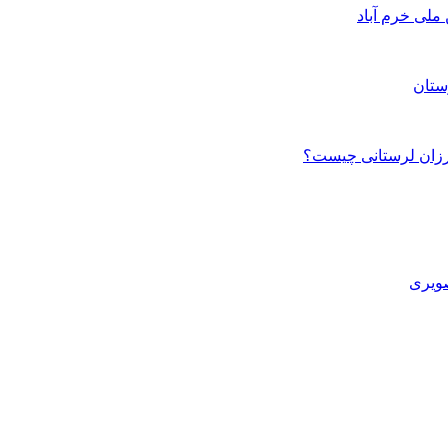
ستان
صویری