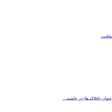
شفافیت
 عنوان «افلاکی‌ها» در حاشیه…