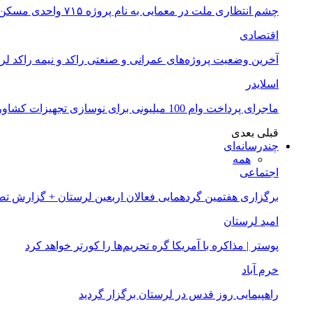
چشم انتظاری ملت در معمایی به نام پروژه ۷۱۵ واحدی مسکن ملی خرم آباد
اقتصادی
آخرین وضعیت پروژه‌های عمرانی و صنعتی راکد و نیمه راکد لر
اسلایدر
ماجرای پرداخت وام 100 میلیونی برای نوسازی تجهیزات کشاورزان لرستانی چیست؟
قبلی
بعدی
چندرسانه‌ای
همه
اجتماعی
برگزاری هفتمین گردهمایی فعالان اربعین لرستان + گزارش ت
امید لرستان
پوستر | مذاکره با آمریکا گره تحریم‌ها را کورتر خواهد کرد
خرم آباد
راهپیمایی روز قدس در لرستان برگزار گردید