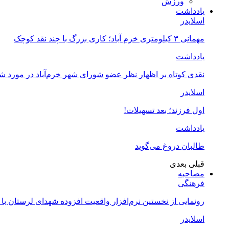
ورزش
یادداشت
اسلایدر
مهمانی ۳ کیلومتری خرم آباد؛ کاری بزرگ با چند نقد کوچک
یادداشت
نقدی کوتاه بر اظهار نظر عضو شورای شهر خرم‌آباد در مورد 
اسلایدر
اول فرزند؛ بعد تسهیلات!
یادداشت
طالبان دروغ می‌گوید
قبلی
بعدی
مصاحبه
فرهنگی
رونمایی از نخستین نرم‌افزار واقعیت افزوده شهدای لرستان با
اسلایدر