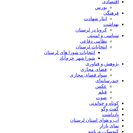
اقتصادی
بورس
فرهنگی
ایثار شهادت
بهداشت
کرونا در لرستان
سیاسی و امنیتی
نظامی دفاعی
انتخابات لرستان
انتخابات شورا های لرستان
شورا شهر خرم‌آباد
پژوهش و فناوری
فضای مجازی
سواد فضای مجازی
چندرسانه‌ای
عكس
فیلم
صوت
کوتاه و خواندنی
گفت وگو
یادداشت
آب و هوای استان لرستان
نمای بازار
کیوسک روزنامه