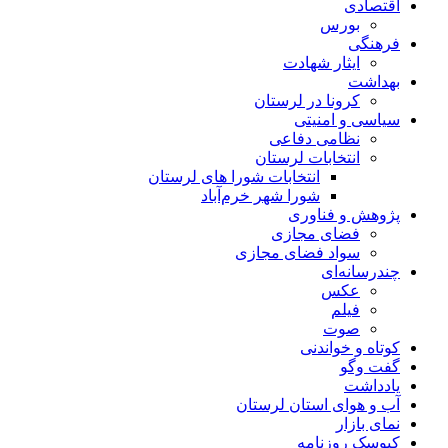
اقتصادی
بورس
فرهنگی
ایثار شهادت
بهداشت
کرونا در لرستان
سیاسی و امنیتی
نظامی دفاعی
انتخابات لرستان
انتخابات شورا های لرستان
شورا شهر خرم‌آباد
پژوهش و فناوری
فضای مجازی
سواد فضای مجازی
چندرسانه‌ای
عكس
فیلم
صوت
کوتاه و خواندنی
گفت وگو
یادداشت
آب و هوای استان لرستان
نمای بازار
کیوسک روزنامه