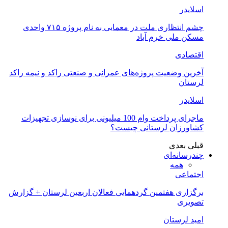
اسلایدر
چشم انتظاری ملت در معمایی به نام پروژه ۷۱۵ واحدی
مسکن ملی خرم آباد
اقتصادی
آخرین وضعیت پروژه‌های عمرانی و صنعتی راکد و نیمه راکد
لرستان
اسلایدر
ماجرای پرداخت وام 100 میلیونی برای نوسازی تجهیزات
کشاورزان لرستانی چیست؟
قبلی
بعدی
چندرسانه‌ای
همه
اجتماعی
برگزاری هفتمین گردهمایی فعالان اربعین لرستان + گزارش
تصویری
امید لرستان