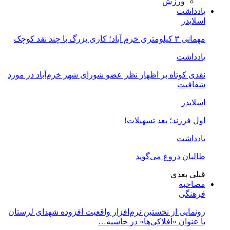
ورزش
یادداشت
اسلایدر
مهمانی ۳ کیلومتری خرم آباد؛ کاری بزرگ با چند نقد کوچک
یادداشت
نقدی کوتاه بر اظهار نظر عضو شورای شهر خرم‌آباد در مورد
شفافیت
اسلایدر
اول فرزند؛ بعد تسهیلات!
یادداشت
طالبان دروغ می‌گوید
قبلی
بعدی
مصاحبه
فرهنگی
رونمایی از نخستین نرم‌افزار واقعیت افزوده شهدای لرستان
با عنوان «افلاکی‌ها» در حاشیه…