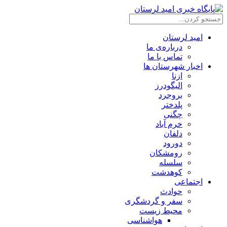
امید لرستان
درباره‌ی ما
تماس با ما
اخبار شهرستان ها
ازنا
الیگودرز
بروجرد
پلدختر
چگنی
خرم آباد
دلفان
دورود
رومشکان
سلسله
کوهدشت
اجتماعی
حوادث
سفر و گردشگری
محیط زیست
هواشناسی