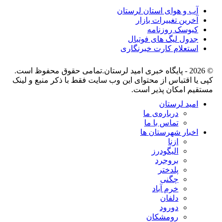
آب و هوای استان لرستان
آخرین تغییرات بازار
کیوسک روزنامه
جدول لیگ های فوتبال
استعلام کارت خبرنگاری
© 2026 - پایگاه خبری اميد لرستان.تمامی حقوق محفوظ است.
کپی یا اقتباس از محتوای این وب سایت فقط با ذکر منبع و لینک
مستقیم امکان پذیر است.
امید لرستان
درباره‌ی ما
تماس با ما
اخبار شهرستان ها
ازنا
الیگودرز
بروجرد
پلدختر
چگنی
خرم آباد
دلفان
دورود
رومشکان