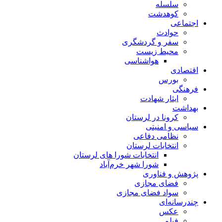
سلسله
کوهدشت
اجتماعی
حوادث
سفر و گردشگری
محیط زیست
هواشناسی
اقتصادی
بورس
فرهنگی
ایثار شهادت
بهداشت
کرونا در لرستان
سیاسی و امنیتی
نظامی دفاعی
انتخابات لرستان
انتخابات شورا های لرستان
شورا شهر خرم‌آباد
پژوهش و فناوری
فضای مجازی
سواد فضای مجازی
چندرسانه‌ای
عكس
فیلم