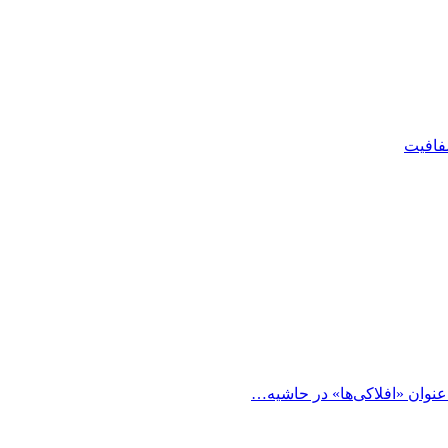
شفافیت
 عنوان «افلاکی‌ها» در حاشیه…