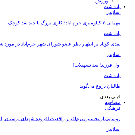
ورزش
یادداشت
اسلایدر
مهمانی ۳ کیلومتری خرم آباد؛ کاری بزرگ با چند نقد کوچک
یادداشت
نقدی کوتاه بر اظهار نظر عضو شورای شهر خرم‌آباد در مورد 
اسلایدر
اول فرزند؛ بعد تسهیلات!
یادداشت
طالبان دروغ می‌گوید
قبلی
بعدی
مصاحبه
فرهنگی
رونمایی از نخستین نرم‌افزار واقعیت افزوده شهدای لرستان با
اسلایدر