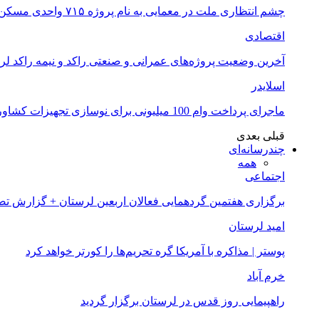
چشم انتظاری ملت در معمایی به نام پروژه ۷۱۵ واحدی مسکن ملی خرم آباد
اقتصادی
آخرین وضعیت پروژه‌های عمرانی و صنعتی راکد و نیمه راکد لر
اسلایدر
ماجرای پرداخت وام 100 میلیونی برای نوسازی تجهیزات کشاورزان لرستانی چیست؟
قبلی
بعدی
چندرسانه‌ای
همه
اجتماعی
برگزاری هفتمین گردهمایی فعالان اربعین لرستان + گزارش ت
امید لرستان
پوستر | مذاکره با آمریکا گره تحریم‌ها را کورتر خواهد کرد
خرم آباد
راهپیمایی روز قدس در لرستان برگزار گردید