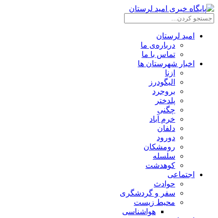
امید لرستان
درباره‌ی ما
تماس با ما
اخبار شهرستان ها
ازنا
الیگودرز
بروجرد
پلدختر
چگنی
خرم آباد
دلفان
دورود
رومشکان
سلسله
کوهدشت
اجتماعی
حوادث
سفر و گردشگری
محیط زیست
هواشناسی