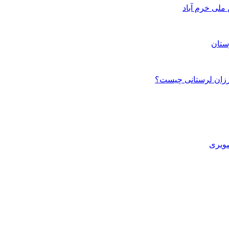
ستان
صویری