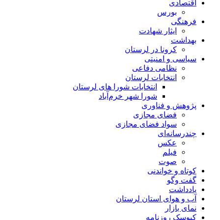
اقتصادی
بورس
فرهنگی
ایثار شهادت
بهداشت
کرونا در لرستان
سیاسی و امنیتی
نظامی دفاعی
انتخابات لرستان
انتخابات شورا های لرستان
شورا شهر خرم‌آباد
پژوهش و فناوری
فضای مجازی
سواد فضای مجازی
چندرسانه‌ای
عكس
فیلم
صوت
کوتاه و خواندنی
گفت وگو
یادداشت
آب و هوای استان لرستان
نمای بازار
کیوسک روزنامه