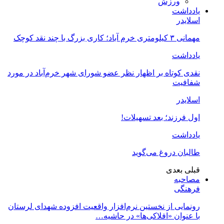
ورزش
یادداشت
اسلایدر
مهمانی ۳ کیلومتری خرم آباد؛ کاری بزرگ با چند نقد کوچک
یادداشت
نقدی کوتاه بر اظهار نظر عضو شورای شهر خرم‌آباد در مورد
شفافیت
اسلایدر
اول فرزند؛ بعد تسهیلات!
یادداشت
طالبان دروغ می‌گوید
قبلی
بعدی
مصاحبه
فرهنگی
رونمایی از نخستین نرم‌افزار واقعیت افزوده شهدای لرستان
با عنوان «افلاکی‌ها» در حاشیه…