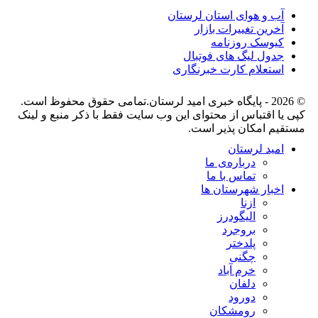
آب و هوای استان لرستان
آخرین تغییرات بازار
کیوسک روزنامه
جدول لیگ های فوتبال
استعلام کارت خبرنگاری
© 2026 - پایگاه خبری اميد لرستان.تمامی حقوق محفوظ است.
کپی یا اقتباس از محتوای این وب سایت فقط با ذکر منبع و لینک
مستقیم امکان پذیر است.
امید لرستان
درباره‌ی ما
تماس با ما
اخبار شهرستان ها
ازنا
الیگودرز
بروجرد
پلدختر
چگنی
خرم آباد
دلفان
دورود
رومشکان