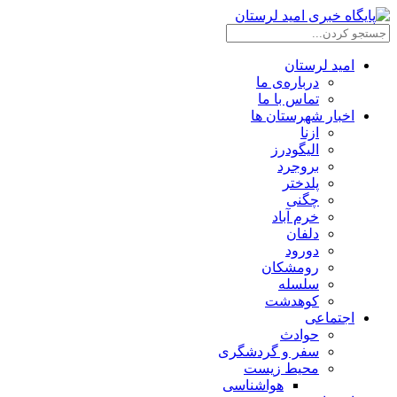
امید لرستان
درباره‌ی ما
تماس با ما
اخبار شهرستان ها
ازنا
الیگودرز
بروجرد
پلدختر
چگنی
خرم آباد
دلفان
دورود
رومشکان
سلسله
کوهدشت
اجتماعی
حوادث
سفر و گردشگری
محیط زیست
هواشناسی