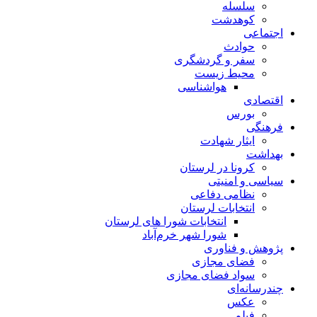
سلسله
کوهدشت
اجتماعی
حوادث
سفر و گردشگری
محیط زیست
هواشناسی
اقتصادی
بورس
فرهنگی
ایثار شهادت
بهداشت
کرونا در لرستان
سیاسی و امنیتی
نظامی دفاعی
انتخابات لرستان
انتخابات شورا های لرستان
شورا شهر خرم‌آباد
پژوهش و فناوری
فضای مجازی
سواد فضای مجازی
چندرسانه‌ای
عكس
فیلم