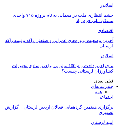
اسلایدر
چشم انتظاری ملت در معمایی به نام پروژه ۷۱۵ واحدی
مسکن ملی خرم آباد
اقتصادی
آخرین وضعیت پروژه‌های عمرانی و صنعتی راکد و نیمه راکد
لرستان
اسلایدر
ماجرای پرداخت وام 100 میلیونی برای نوسازی تجهیزات
کشاورزان لرستانی چیست؟
قبلی
بعدی
چندرسانه‌ای
همه
اجتماعی
برگزاری هفتمین گردهمایی فعالان اربعین لرستان + گزارش
تصویری
امید لرستان