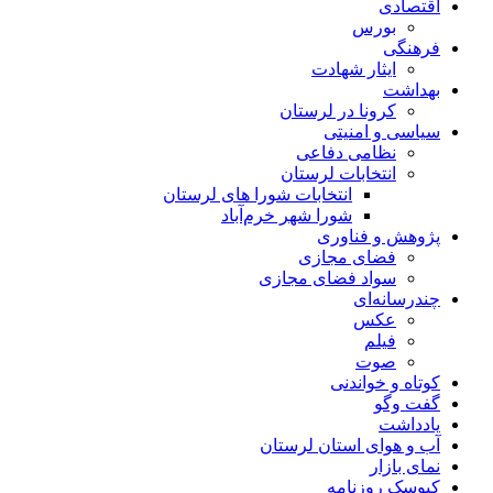
اقتصادی
بورس
فرهنگی
ایثار شهادت
بهداشت
کرونا در لرستان
سیاسی و امنیتی
نظامی دفاعی
انتخابات لرستان
انتخابات شورا های لرستان
شورا شهر خرم‌آباد
پژوهش و فناوری
فضای مجازی
سواد فضای مجازی
چندرسانه‌ای
عكس
فیلم
صوت
کوتاه و خواندنی
گفت وگو
یادداشت
آب و هوای استان لرستان
نمای بازار
کیوسک روزنامه