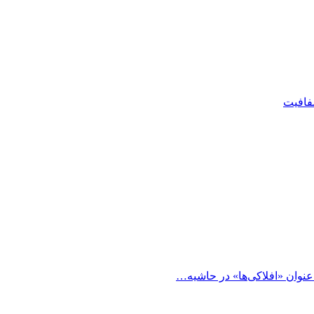
شفافیت
 عنوان «افلاکی‌ها» در حاشیه…