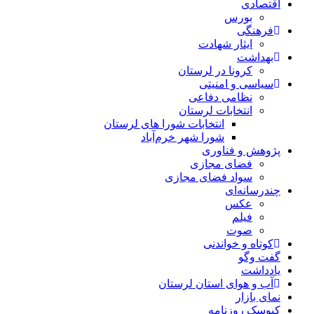
اقتصادی
بورس
فرهنگی
ایثار شهادت
بهداشت
کرونا در لرستان
سیاسی و امنیتی
نظامی دفاعی
انتخابات لرستان
انتخابات شورا های لرستان
شورا شهر خرم‌آباد
پژوهش و فناوری
فضای مجازی
سواد فضای مجازی
چندرسانه‌ای
عكس
فیلم
صوت
کوتاه و خواندنی
گفت وگو
یادداشت
آب و هوای استان لرستان
نمای بازار
کیوسک روزنامه