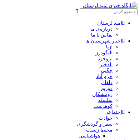
امید لرستان
درباره‌ی ما
تماس با ما
اخبار شهرستان ها
ازنا
الیگودرز
بروجرد
پلدختر
چگنی
خرم آباد
دلفان
دورود
رومشکان
سلسله
کوهدشت
اجتماعی
حوادث
سفر و گردشگری
محیط زیست
هواشناسی