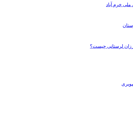
ستان
صویری