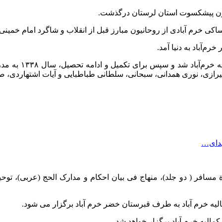
یون پیشکسوت استان لرستان درگذشت.
روحانیون مبارز قبل از انقلاب و شاگرد امام خمینی(ره)، امروز در سن ۸۲ سالگی بر 
وی بعد از اتمام 
یرازی، نوری همدانی، سبحانی، سلطانی طباطبایی و آیات اشتهاردی، ص
هدای…
مسافر ( دو جلد)، منهاج فی بیان احکام و مدارک الحج (عربی)، توحی